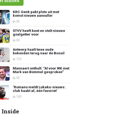
et binnen
KRC Genk pakt plots uit met
komst nieuwe aanvaller
45
STVV heeft beet en stelt nieuwe
goalgetter voor
38
Antwerp haalt twee oude
bekenden terug naar de Bosuil
129
Mannaert onthult: “Al voor WK met
Mark van Bommel gesproken”
43
‘Romano meldt Lukaku-nieuws:
club haakt af, één favoriet’
143
 Inside