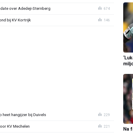
pdate over Adedeji-Sternberg
674
d bij KV Kortrijk
146
‘Luk
milj
heet hangijzer bij Duivels
229
 voor KV Mechelen
221
Na f