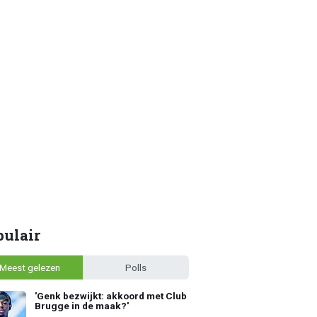
pulair
Meest gelezen
Polls
'Genk bezwijkt: akkoord met Club
Brugge in de maak?'