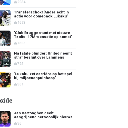
2034
Transferschok! 'Anderlecht in
actie voor comeback Lukaku'
1693
'Club Brugge stunt met nieuwe
Tzolis: 17M-sensatie op komst'
1506
Na fatale blunder: United neemt
straf besluit over Lammens
795
‘Lukaku zet carrière op het spel
bij miljoenenpuinhoop’
301
side
Jan Vertonghen deelt
aangrijpend persoonlijk nieuws
36