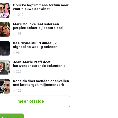
Coucke legt immens fortuin neer
voor nieuwe aanwinst
1019
Marc Coucke laat iedereen
perplex achter bij absurd bod
198
De Bruyne stuurt duidelijk
signaal na woelig seizoen
96
Jean-Marie Pfaff doet
hartverscheurende bekentenis
327
Ronaldo doet monden openvallen
met knettergek miljoenenpark
129
meer offside