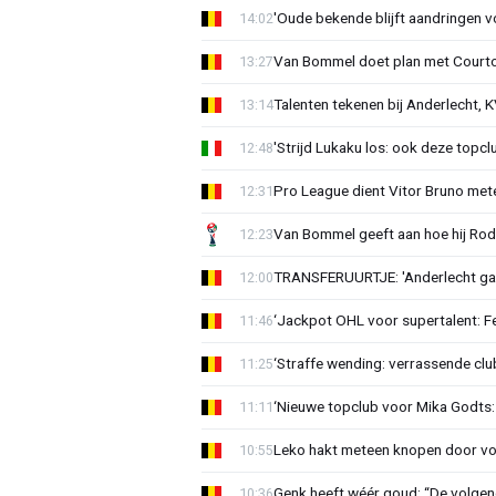
'Oude bekende blijft aandringen v
14:02
Van Bommel doet plan met Courto
13:27
Talenten tekenen bij Anderlecht, K
13:14
'Strijd Lukaku los: ook deze topcl
12:48
Pro League dient Vitor Bruno me
12:31
Van Bommel geeft aan hoe hij Rode
12:23
TRANSFERUURTJE: 'Anderlecht gaa
12:00
‘Jackpot OHL voor supertalent: F
11:46
‘Straffe wending: verrassende clu
11:25
‘Nieuwe topclub voor Mika Godts: 
11:11
Leko hakt meteen knopen door voo
10:55
Genk heeft wéér goud: “De volgen
10:36