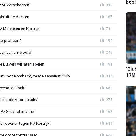
bes
oor Verschaeren'
310
is uit de doeken
167
V Mechelen en Kortrijk
71
ub probeert'
194
teen van antwoord
245
 Duivels wil laten spelen
191
'Clu
17M-
t voor Romback, zesde aanwinst Club'
314
eyenoord lonkt’
68
b in pole voor Lukaku’
275
PSG schiet in actie’
163
r opener tegen KV Kortrijk
619
de grote toptransfer”
640