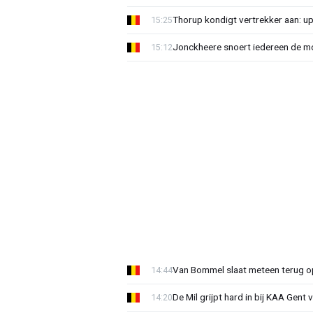
Thorup kondigt vertrekker aan: u
15:25
Jonckheere snoert iedereen de mon
15:12
Van Bommel slaat meteen terug op 
14:44
De Mil grijpt hard in bij KAA Gent
14:20