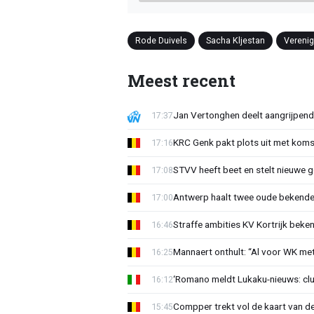
Rode Duivels
Sacha Kljestan
Verenig
Meest recent
Jan Vertonghen deelt aangrijpend
17:37
KRC Genk pakt plots uit met koms
17:16
STVV heeft beet en stelt nieuwe g
17:08
Antwerp haalt twee oude bekenden
17:00
Straffe ambities KV Kortrijk beke
16:46
Mannaert onthult: “Al voor WK m
16:25
‘Romano meldt Lukaku-nieuws: club
16:12
Compper trekt vol de kaart van de
15:45