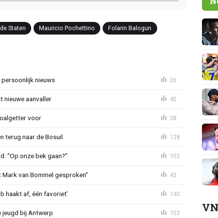
N
de Staten
Mauricio Pochettino
Folarin Balogun
 persoonlijk nieuws
36
t nieuwe aanvaller
45
oalgetter voor
38
 terug naar de Bosuil
128
nd: “Op onze bek gaan?”
102
et Mark van Bommel gesproken”
43
 haakt af, één favoriet’
143
VN
 jeugd bij Antwerp
153