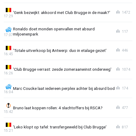
'Genk bezwijkt: akkoord met Club Brugge in de maak?'
1472
17:29
Ronaldo doet monden openvallen met absurd
117
miljoenenpark
17:07
'Totale uitverkoop bij Antwerp: duo in etalage gezet'
446
16:45
'Club Brugge verrast: zesde zomeraanwinst onderweg'
1074
16:26
Marc Coucke laat iedereen perplex achter bij absurd bod
174
16:04
Bruno laat koppen rollen: 4 slachtoffers bij RSCA?
477
15:42
'Leko klopt op tafel: transfergeweld bij Club Brugge'
817
15:21