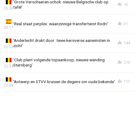
'Grote Verschaeren-schok: nieuwe Belgische club op
15
tafel'
23:36
'Real staat perplex: waanzinnige transfertwist Rodri'
31
23:11
'Anderlecht drukt door: twee kersverse aanwinsten in
144
zicht'
22:53
'Club plant volgende topaankoop; nieuwe wending
213
Sternberg'
22:34
'Antwerp en STVV kruisen de degens om oude bekende'
117
22:08