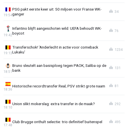
PSG pakt eerste keer uit: 50 miljoen voor Franse WK-
34
ganger
19:54
Infantino blijft aangeschoten wild: UEFA behoudt WK-
76
boycot
19:42
Transferschok! 'Anderlecht in actie voor comeback
1234
Lukaku'
19:13
Bruno sleutelt aan basisploeg tegen PAOK, Saliba op de
131
bank
18:51
Historische recordtransfer Real; PSV strikt grote naam
81
18:36
Union slikt mokerslag: extra transfer in de maak?
292
18:10
Club Brugge onthult selectie: trio definitief buitenspel
495
17:48