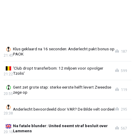
Klus geklaard na 16 seconden: Anderlecht pakt bonus op
187
PAOK
21:43
'Club dropt transferbom: 12 miljoen voor opvolger
599
Tzolis'
21:22
Gent zet grote stap: sterke eerste helft levert Zweedse
119
zege op
20:55
Anderlecht bevoordeeld door VAR? De Bilde velt oordeel
295
20:38
Na fatale blunder: United neemt straf besluit over
567
Lammens
20:10