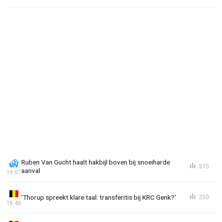
Ruben Van Gucht haalt hakbijl boven bij snoeiharde
315
aanval
19:07
'Thorup spreekt klare taal: transferitis bij KRC Genk?'
250
18:46