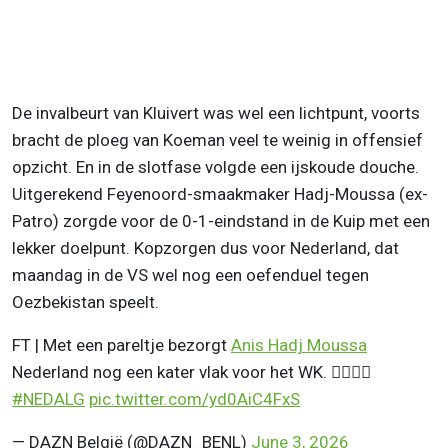
De invalbeurt van Kluivert was wel een lichtpunt, voorts
bracht de ploeg van Koeman veel te weinig in offensief
opzicht. En in de slotfase volgde een ijskoude douche.
Uitgerekend Feyenoord-smaakmaker Hadj-Moussa (ex-
Patro) zorgde voor de 0-1-eindstand in de Kuip met een
lekker doelpunt. Kopzorgen dus voor Nederland, dat
maandag in de VS wel nog een oefenduel tegen
Oezbekistan speelt.
FT | Met een pareltje bezorgt
Anis Hadj Moussa
Nederland nog een kater vlak voor het WK. 😮‍💨🇩🇿
#NEDALG
pic.twitter.com/yd0AiC4FxS
— DAZN België (@DAZN_BENL)
June 3, 2026