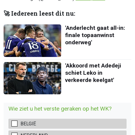
🚀 Iedereen leest dit nu:
'Anderlecht gaat all-in:
finale topaanwinst
onderweg'
'Akkoord met Adedeji
schiet Leko in
verkeerde keelgat'
Wie ziet u het verste geraken op het WK?
BELGIË