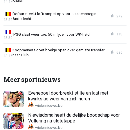
Khalaili'
14:17
Defour steekt loftrompet op voor seizoensbegin
272
Anderlecht
13:52
'PSG slaat weer toe: 50 miljoen voor WK-held'
113
13:30
Koopmeiners doet boekje open over gemiste transfer
686
naar Club
13:16
Meer sportnieuws
Evenepoel doorbreekt stilte en laat met
kwinkslag weer van zich horen
Niewiadoma heeft duidelijke boodschap voor
Vollering na slotetappe