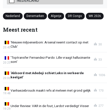
NEDERLAND
Nederland
Denemarken
Algerije
DR Congo
WK 2026
Meest recent
'Nieuwe miljoenenbom: Arsenal neemt contact op met
30
Club'
20:45
'Toptransfer Fernandez-Pardo: Lille vraagt hallucinante
33
som'
20:25
'Akkoord met Adedeji schiet Leko in verkeerde
1036
keelgat'
20:00
Vanhaezebrouck maakt refs al meteen met grond gelijk
170
19:48
Under Review: VAR in de fout, Lardot verdedigt Visser
277
19:29