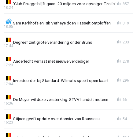
'Club Brugge blijft gaan: 20 miljoen voor opvolger Tzolis'
857
18:24
Sam Kerkhofs en Rik Verheye doen Hasselt ontploffen
319
18:05
Degreef ziet grote verandering onder Bruno
233
17:44
Anderlecht verrast met nieuwe verdediger
278
17:23
Investeerder bij Standard: Wilmots speelt open kaart
296
17:04
De Meyer wil deze versterking: STVV handelt meteen
66
16:36
Stijnen geeft update over dossier van Rousseau
54
16:23