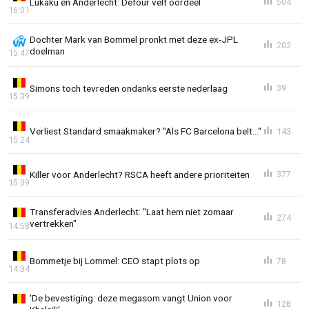
Lukaku en Anderlecht: Defour velt oordeel
504
16:01
Dochter Mark van Bommel pronkt met deze ex-JPL
202
doelman
15:47
Simons toch tevreden ondanks eerste nederlaag
39
15:39
Verliest Standard smaakmaker? "Als FC Barcelona belt..."
143
15:24
Killer voor Anderlecht? RSCA heeft andere prioriteiten
377
15:09
Transferadvies Anderlecht: "Laat hem niet zomaar
274
vertrekken"
14:58
Bommetje bij Lommel: CEO stapt plots op
78
14:34
'De bevestiging: deze megasom vangt Union voor
128