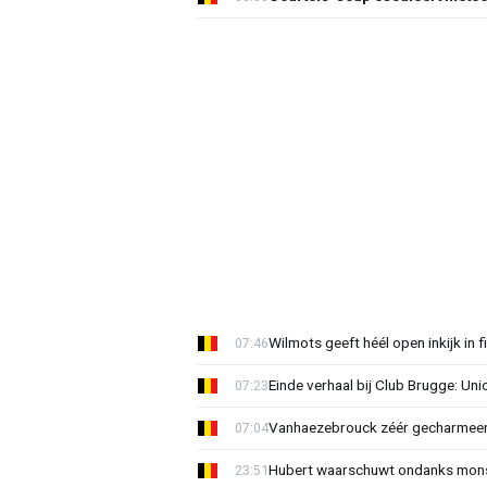
Wilmots geeft héél open inkijk in 
07:46
Einde verhaal bij Club Brugge: Uni
07:23
Vanhaezebrouck zéér gecharmeer
07:04
Hubert waarschuwt ondanks mons
23:51