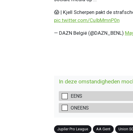
😱 | Kjell Scherpen pakt de strafsc
pic.twitter.com/CuIbMmnP0n
— DAZN België (@DAZN_BENL)
May
In deze omstandigheden mocht
EENS
ONEENS
Jupiler Pro League
AA Gent
Union S