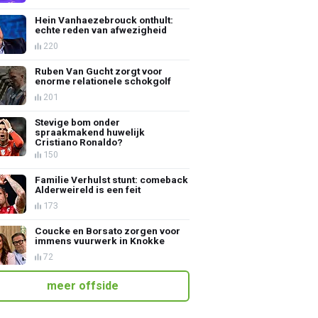
Hein Vanhaezebrouck onthult:
echte reden van afwezigheid
220
Ruben Van Gucht zorgt voor
enorme relationele schokgolf
201
Stevige bom onder
spraakmakend huwelijk
Cristiano Ronaldo?
150
Familie Verhulst stunt: comeback
Alderweireld is een feit
173
Coucke en Borsato zorgen voor
immens vuurwerk in Knokke
72
meer offside