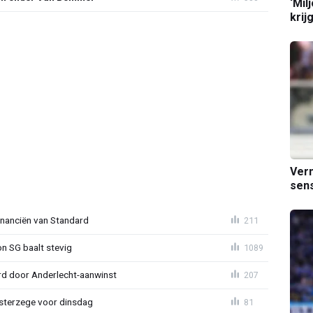
‘Mil
krij
Verm
sens
financiën van Standard
211
on SG baalt stevig
1089
d door Anderlecht-aanwinst
207
terzege voor dinsdag
81