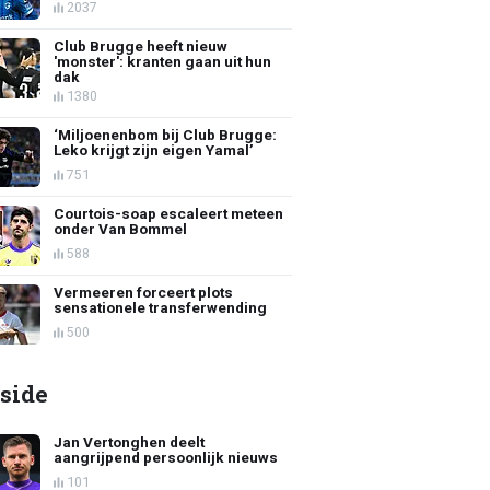
2037
Club Brugge heeft nieuw
'monster': kranten gaan uit hun
dak
1380
‘Miljoenenbom bij Club Brugge:
Leko krijgt zijn eigen Yamal’
751
Courtois-soap escaleert meteen
onder Van Bommel
588
Vermeeren forceert plots
sensationele transferwending
500
side
Jan Vertonghen deelt
aangrijpend persoonlijk nieuws
101