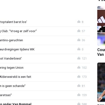
 toptalent barst los’
8
Club: “Vroeg er zelf voor”
57
fantino-geruchten
36
eurdreigingen tijdens WK
Cour
0
Van
ast Vanderbiest'
121
ring tegen Union
102
lderweireld is een feit
173
en is geen schande"
81
aretsas''
159
en onder Van Bommel
588