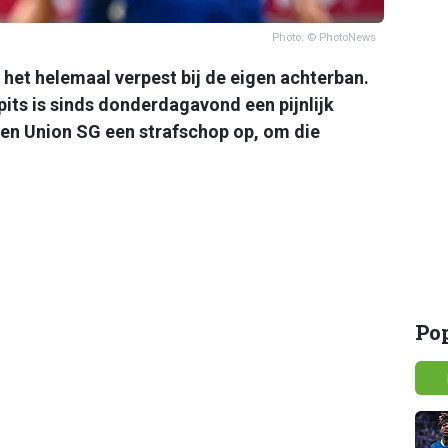
Photo: © PhotoNews
het helemaal verpest bij de eigen achterban.
its is sinds donderdagavond een pijnlijk
egen Union SG een strafschop op, om die
Po