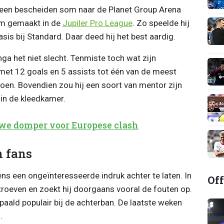
een bescheiden som naar de Planet Group Arena
am gemaakt in de
Jupiler Pro League
. Zo speelde hij
is bij Standard. Daar deed hij het best aardig.
a het niet slecht. Tenmiste toch wat zijn
j met 12 goals en 5 assists tot één van de meest
zoen. Bovendien zou hij een soort van mentor zijn
 in de kleedkamer.
uwe domper voor Europese clash
n fans
ns een ongeïnteresseerde indruk achter te laten. In
Off
ftroeven en zoekt hij doorgaans vooral de fouten op.
paald populair bij de achterban. De laatste weken
.