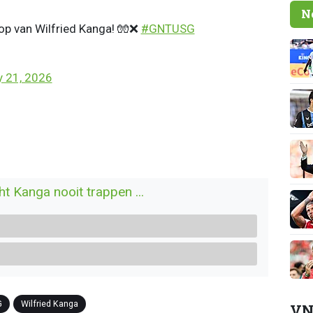
N
hop van Wilfried Kanga! 🧤❌
#GNTUSG
 21, 2026
 Kanga nooit trappen ...
G
Wilfried Kanga
VN