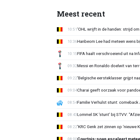
Meest recent
‘OHL wrijft in de handen: strijd om
10:51
Hanbeom Lee had meteen wens bij 
10:36
FIFA haalt verschroeiend uit na In
10:15
Messi en Ronaldo doelwit van terr
09:32
'Belgische eersteklasser grijpt na
09:22
Charai geeft oorzaak voor pandoe
09:04
Familie Verhulst stunt: comeback A
08:54
Lommel SK 'stunt' bij STVV: "Afzi
08:43
'KRC Genk zet zinnen op ‘nieuwe K
08:22
Courtois-soap escaleert mete
08:00