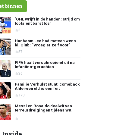
et binnen
‘OHL wrijft in de handen: strijd om
toptalent barst los’
8
Hanbeom Lee had meteen wens
bij Club: “Vroeg er zelf voor”
57
FIFA haalt verschroeiend uit na
Infantino-geruchten
36
Familie Verhulst stunt: comeback
Alderweireld is een feit
173
Messi en Ronaldo doelwit van
terreurdreigingen tijdens WK
 Inside