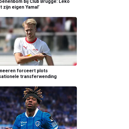
joenenbom bij Club Brugge: Leko
gt zijn eigen Yamal’
eeren forceert plots
ationele transferwending