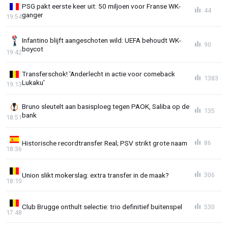
PSG pakt eerste keer uit: 50 miljoen voor Franse WK-
44
ganger
19:54
Infantino blijft aangeschoten wild: UEFA behoudt WK-
90
boycot
19:42
Transferschok! 'Anderlecht in actie voor comeback
1383
Lukaku'
19:13
Bruno sleutelt aan basisploeg tegen PAOK, Saliba op de
135
bank
18:51
Historische recordtransfer Real; PSV strikt grote naam
86
18:36
Union slikt mokerslag: extra transfer in de maak?
306
18:10
Club Brugge onthult selectie: trio definitief buitenspel
530
17:48