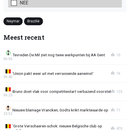
NEE
Neymar
Brazilië
Meest recent
Tevreden De Mil ziet nog twee werkpunten bij AA Gent
10
06:56
'Union pakt weer uit met verrassende aanwinst'
16
06:40
Bruno doet vlak voor competitiestart verbazend voorstel
123
06:23
Nieuwe blamage Vrancken; Godts krikt marktwaarde op
71
23:52
'Grote Verschaeren-schok: nieuwe Belgische club op
470