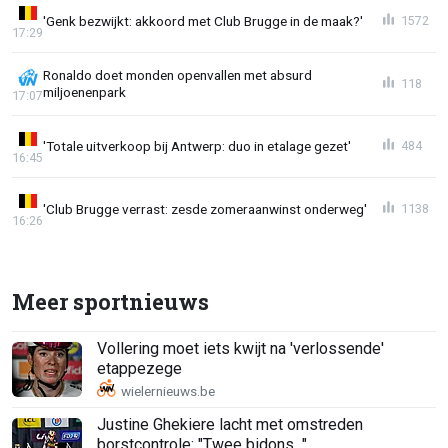
'Genk bezwijkt: akkoord met Club Brugge in de maak?'
1572
17:29
Ronaldo doet monden openvallen met absurd
118
miljoenenpark
17:07
'Totale uitverkoop bij Antwerp: duo in etalage gezet'
484
16:45
'Club Brugge verrast: zesde zomeraanwinst onderweg'
1138
16:26
Meer sportnieuws
Vollering moet iets kwijt na 'verlossende'
etappezege
Justine Ghekiere lacht met omstreden
borstcontrole: "Twee bidons..."