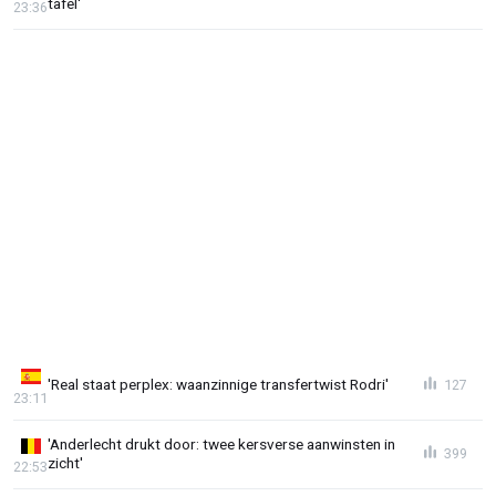
tafel'
23:36
'Real staat perplex: waanzinnige transfertwist Rodri'
127
23:11
'Anderlecht drukt door: twee kersverse aanwinsten in
399
zicht'
22:53