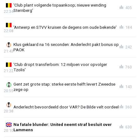
'Club plant volgende topaankoop; nieuwe wending
405
Sternberg'
22:34
'Antwerp en STVV kruisen de degens om oude bekende'
184
22:08
Klus geklaard na 16 seconden: Anderlecht pakt bonus op
242
PAOK
21:43
'Club dropt transferbom: 12 miljoen voor opvolger
760
Tzolis'
21:22
Gent zet grote stap: sterke eerste helft levert Zweedse
143
zege op
20:55
Anderlecht bevoordeeld door VAR? De Bilde velt oordeel
360
20:38
Na fatale blunder: United neemt straf besluit over
630
Lammens
20:10