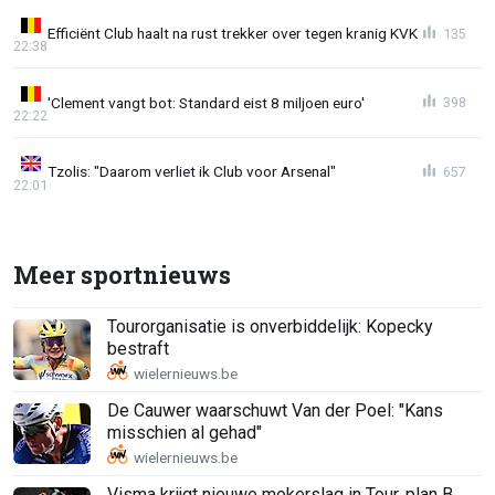
Efficiënt Club haalt na rust trekker over tegen kranig KVK
135
22:38
'Clement vangt bot: Standard eist 8 miljoen euro'
398
22:22
Tzolis: "Daarom verliet ik Club voor Arsenal"
657
22:01
Meer sportnieuws
Tourorganisatie is onverbiddelijk: Kopecky
bestraft
De Cauwer waarschuwt Van der Poel: "Kans
misschien al gehad"
Visma krijgt nieuwe mokerslag in Tour, plan B