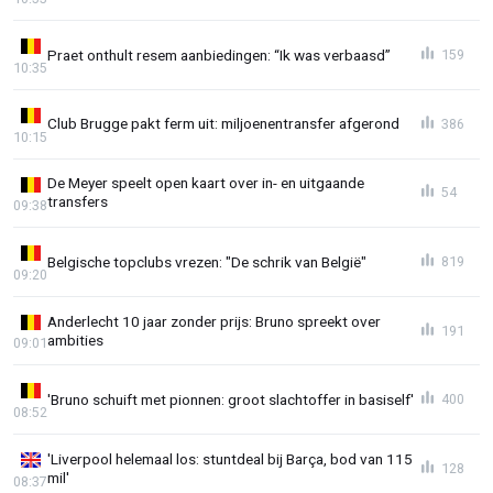
Praet onthult resem aanbiedingen: “Ik was verbaasd”
159
10:35
Club Brugge pakt ferm uit: miljoenentransfer afgerond
386
10:15
De Meyer speelt open kaart over in- en uitgaande
54
transfers
09:38
Belgische topclubs vrezen: "De schrik van België"
819
09:20
Anderlecht 10 jaar zonder prijs: Bruno spreekt over
191
ambities
09:01
'Bruno schuift met pionnen: groot slachtoffer in basiself'
400
08:52
'Liverpool helemaal los: stuntdeal bij Barça, bod van 115
128
mil'
08:37