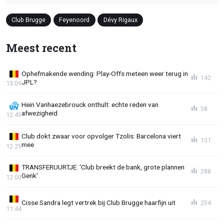
Club Brugge
Feyenoord
Dévy Rigaux
Meest recent
Ophefmakende wending: Play-Offs meteen weer terug in
142
JPL?
13:09
Hein Vanhaezebrouck onthult: echte reden van
58
afwezigheid
12:45
Club dokt zwaar voor opvolger Tzolis: Barcelona viert
131
mee
12:25
TRANSFERUURTJE: 'Club breekt de bank, grote plannen
288
Genk'
12:00
Cisse Sandra legt vertrek bij Club Brugge haarfijn uit
254
11:44