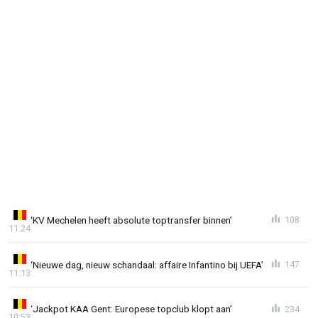
‘KV Mechelen heeft absolute toptransfer binnen’
108
11:24
‘Nieuwe dag, nieuw schandaal: affaire Infantino bij UEFA’
147
11:13
‘Jackpot KAA Gent: Europese topclub klopt aan’
234
10:53