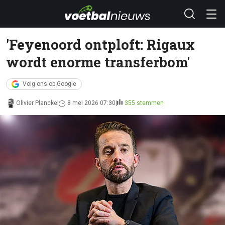
'Feyenoord ontploft: Rigaux
wordt enorme transferbom'
Volg ons op Google
Olivier Plancke
8 mei 2026 07:30
355 stemmen