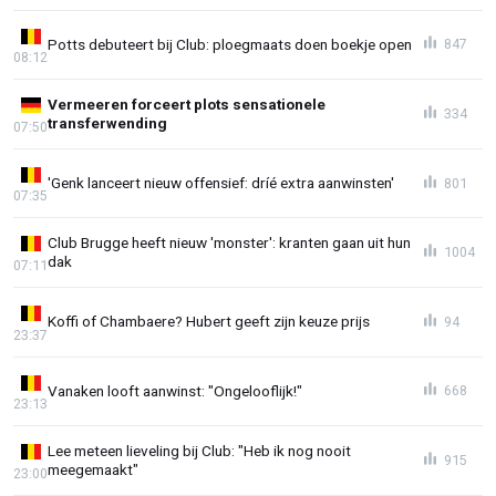
Potts debuteert bij Club: ploegmaats doen boekje open
847
08:12
Vermeeren forceert plots sensationele
334
transferwending
07:50
'Genk lanceert nieuw offensief: dríé extra aanwinsten'
801
07:35
Club Brugge heeft nieuw 'monster': kranten gaan uit hun
1004
dak
07:11
Koffi of Chambaere? Hubert geeft zijn keuze prijs
94
23:37
Vanaken looft aanwinst: "Ongelooflijk!"
668
23:13
Lee meteen lieveling bij Club: "Heb ik nog nooit
915
meegemaakt"
23:00