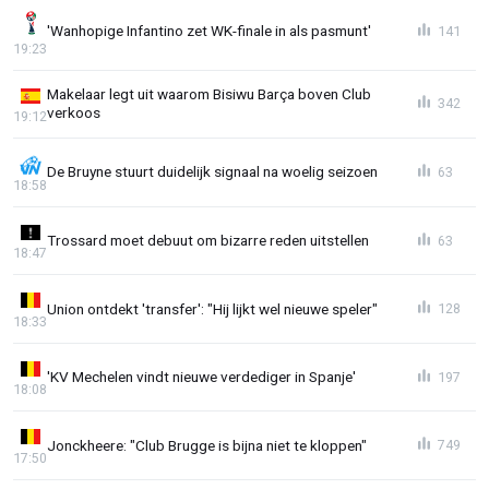
'Wanhopige Infantino zet WK-finale in als pasmunt'
141
19:23
Makelaar legt uit waarom Bisiwu Barça boven Club
342
verkoos
19:12
De Bruyne stuurt duidelijk signaal na woelig seizoen
63
18:58
Trossard moet debuut om bizarre reden uitstellen
63
18:47
Union ontdekt 'transfer': "Hij lijkt wel nieuwe speler"
128
18:33
'KV Mechelen vindt nieuwe verdediger in Spanje'
197
18:08
Jonckheere: "Club Brugge is bijna niet te kloppen"
749
17:50