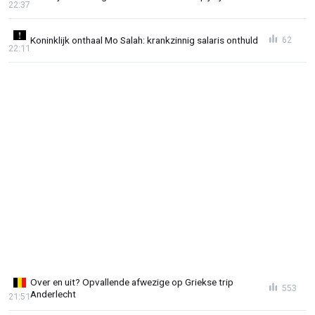
22:37
Koninklijk onthaal Mo Salah: krankzinnig salaris onthuld
62
22:11
Over en uit? Opvallende afwezige op Griekse trip
553
Anderlecht
21:51