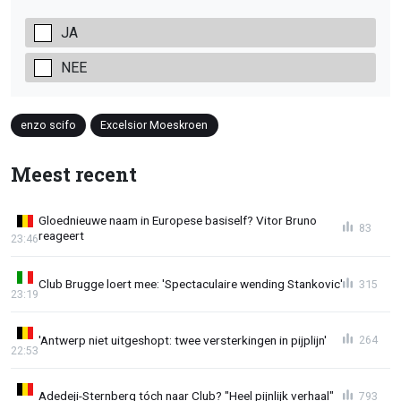
JA
NEE
enzo scifo
Excelsior Moeskroen
Meest recent
Gloednieuwe naam in Europese basiself? Vitor Bruno
83
reageert
23:46
Club Brugge loert mee: 'Spectaculaire wending Stankovic'
315
23:19
'Antwerp niet uitgeshopt: twee versterkingen in pijplijn'
264
22:53
Adedeji-Sternberg tóch naar Club? "Heel pijnlijk verhaal"
793