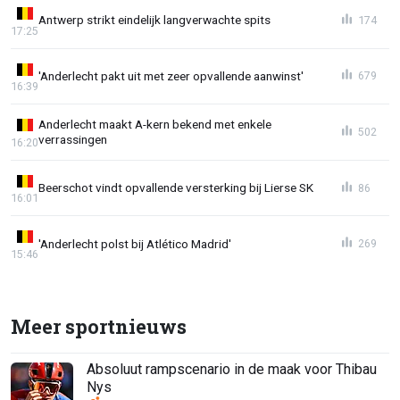
Antwerp strikt eindelijk langverwachte spits
174
17:25
'Anderlecht pakt uit met zeer opvallende aanwinst'
679
16:39
Anderlecht maakt A-kern bekend met enkele
502
verrassingen
16:20
Beerschot vindt opvallende versterking bij Lierse SK
86
16:01
'Anderlecht polst bij Atlético Madrid'
269
15:46
Meer sportnieuws
Absoluut rampscenario in de maak voor Thibau
Nys