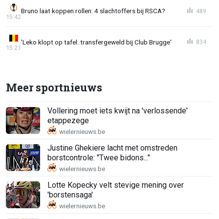
Bruno laat koppen rollen: 4 slachtoffers bij RSCA?
489
15:42
'Leko klopt op tafel: transfergeweld bij Club Brugge'
834
15:21
Meer sportnieuws
Vollering moet iets kwijt na 'verlossende'
etappezege
Justine Ghekiere lacht met omstreden
borstcontrole: "Twee bidons..."
Lotte Kopecky velt stevige mening over
'borstensaga'