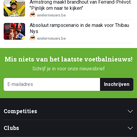
Armstrong maakt brandhout van Ferrand-Prévot:
"Pijnlijk om naar te kijken"
Absoluut rampscenario in de maak voor Thibau
Nys
Mis niets van het laatste voetbalnieuws!
Schrijf je in voor onze nieuwsbrief
Inschrijven
Competities
Clubs