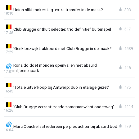
Union slikt mokerslag: extra transfer in de maak?
303
18:10
Club Brugge onthult selectie: trio definitief buitenspel
517
17:48
'Genk bezwijkt: akkoord met Club Brugge in de maak?'
1539
17:29
Ronaldo doet monden openvallen met absurd
118
miljoenenpark
17:07
'Totale uitverkoop bij Antwerp: duo in etalage gezet'
475
16:45
'Club Brugge verrast: zesde zomeraanwinst onderweg'
1114
16:26
Marc Coucke laat iedereen perplex achter bij absurd bod
178
16:04