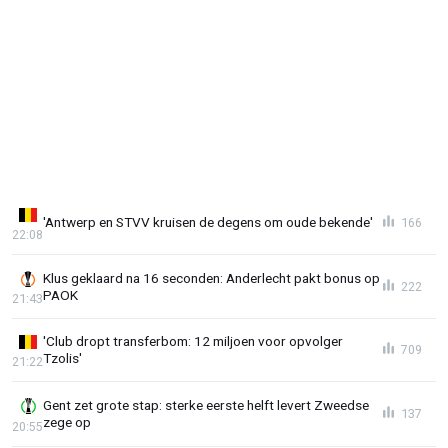
'Antwerp en STVV kruisen de degens om oude bekende'
166
22:08
Klus geklaard na 16 seconden: Anderlecht pakt bonus op
222
PAOK
21:43
'Club dropt transferbom: 12 miljoen voor opvolger
709
Tzolis'
21:22
Gent zet grote stap: sterke eerste helft levert Zweedse
137
zege op
20:55