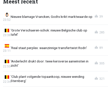
Meest recent
Nieuwe blamage Vrancken; Godts krikt marktwaarde op
39
23:52
'Grote Verschaeren-schok: nieuwe Belgische club op
285
tafel'
23:36
'Real staat perplex: waanzinnige transfertwist Rodri'
89
23:11
'Anderlecht drukt door: twee kersverse aanwinsten in
305
zicht'
22:53
'Club plant volgende topaankoop; nieuwe wending
321
Sternberg'
22:34