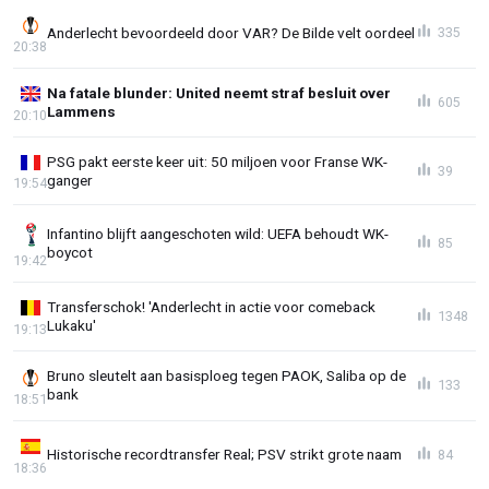
Anderlecht bevoordeeld door VAR? De Bilde velt oordeel
335
20:38
Na fatale blunder: United neemt straf besluit over
605
Lammens
20:10
PSG pakt eerste keer uit: 50 miljoen voor Franse WK-
39
ganger
19:54
Infantino blijft aangeschoten wild: UEFA behoudt WK-
85
boycot
19:42
Transferschok! 'Anderlecht in actie voor comeback
1348
Lukaku'
19:13
Bruno sleutelt aan basisploeg tegen PAOK, Saliba op de
133
bank
18:51
Historische recordtransfer Real; PSV strikt grote naam
84
18:36