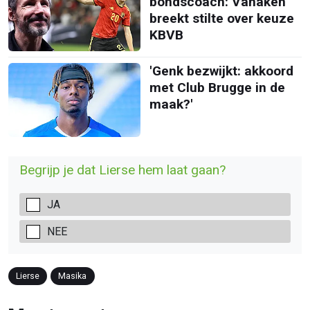
bondscoach: Vanaken
breekt stilte over keuze
KBVB
'Genk bezwijkt: akkoord
met Club Brugge in de
maak?'
Begrijp je dat Lierse hem laat gaan?
JA
NEE
Lierse
Masika