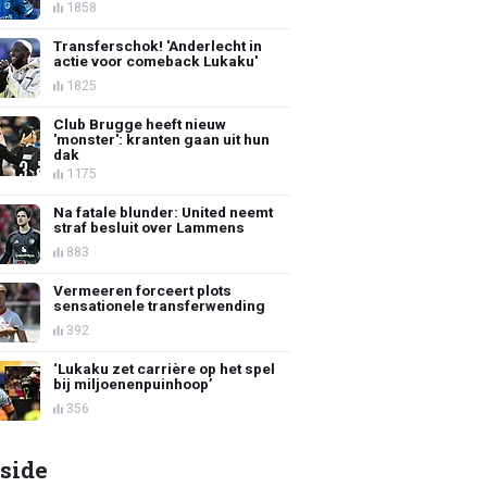
1858
Transferschok! 'Anderlecht in
actie voor comeback Lukaku'
1825
Club Brugge heeft nieuw
'monster': kranten gaan uit hun
dak
1175
Na fatale blunder: United neemt
straf besluit over Lammens
883
Vermeeren forceert plots
sensationele transferwending
392
‘Lukaku zet carrière op het spel
bij miljoenenpuinhoop’
356
side