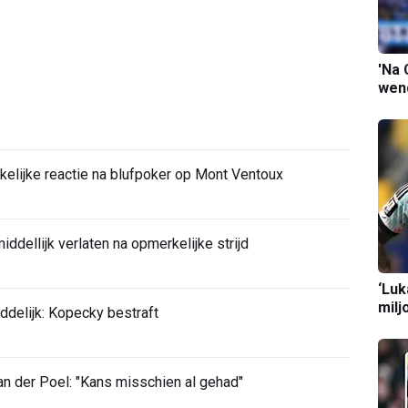
'Na 
wend
elijke reactie na blufpoker op Mont Ventoux
ddellijk verlaten na opmerkelijke strijd
‘Luk
milj
ddelijk: Kopecky bestraft
 der Poel: "Kans misschien al gehad"