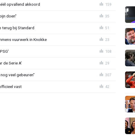
héél opvallend akkoord
159
ijn doen"
35
p terug bij Standard
51
mmens vuurwerk in Knokke
23
 PSG'
108
r de Serie A'
29
 nog veel gebeuren"
307
fficieel vast
42