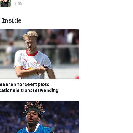
35
 Inside
eeren forceert plots
ationele transferwending