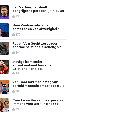
Jan Vertonghen deelt
aangrijpend persoonlijk nieuws
83
Hein Vanhaezebrouck onthult:
echte reden van afwezigheid
177
Ruben Van Gucht zorgt voor
enorme relationele schokgolf
161
Stevige bom onder
spraakmakend huwelijk
Cristiano Ronaldo?
135
Van Gaal lokt met Instagram-
bericht massale smeekbede uit
28
Coucke en Borsato zorgen voor
immens vuurwerk in Knokke
23