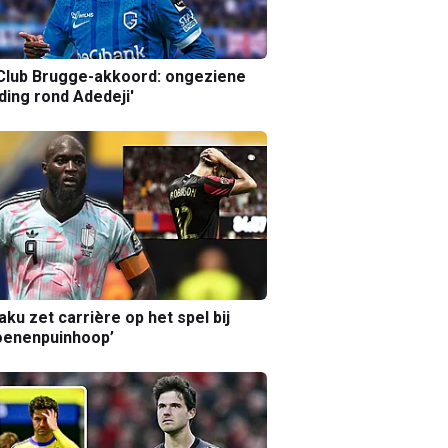
Club Brugge-akkoord: ongeziene
ing rond Adedeji'
aku zet carrière op het spel bij
oenenpuinhoop’