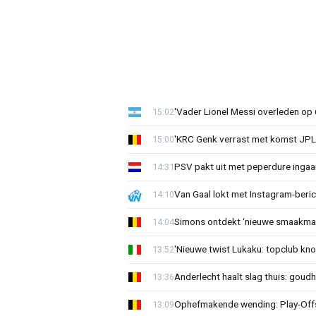
'Vader Lionel Messi overleden op 68
15:02
'KRC Genk verrast met komst JP
15:00
PSV pakt uit met peperdure ingaa
14:31
Van Gaal lokt met Instagram-beri
14:10
Simons ontdekt ‘nieuwe smaakmak
14:04
'Nieuwe twist Lukaku: topclub kn
13:52
Anderlecht haalt slag thuis: goud
13:36
Ophefmakende wending: Play-Offs
13:09