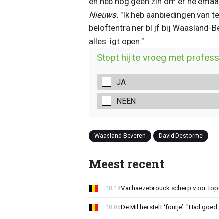
en heb nog geen zin om er helemaal 
Nieuws.
"Ik heb aanbiedingen van te
beloftentrainer blijf bij Waasland-
alles ligt open."
Stopt hij te vroeg met profess
JA
NEEN
Waasland-Beveren
David Destorme
Meest recent
Vanhaezebrouck scherp voor topc
18:18
De Mil herstelt ‘foutje’: "Had goe
18:05