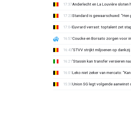
Anderlecht en La Louvière sloten 
17:37
Standard is gewaarschuwd: "Hen p
17:23
Euvrard verrast: toptalent zet sta
17:04
Coucke en Borsato zorgen voor i
16:57
'STVV strijkt miljoenen op dankzij
16:43
'Stassin kan transfer versieren naa
16:21
Leko niet zeker van mercato: "Kan
16:01
Union SG legt volgende aanwinst o
15:30