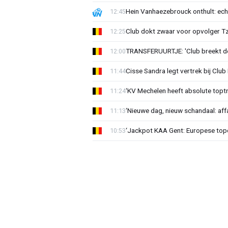
Hein Vanhaezebrouck onthult: ech
12:45
Club dokt zwaar voor opvolger Tzo
12:25
TRANSFERUURTJE: 'Club breekt de
12:00
Cisse Sandra legt vertrek bij Club 
11:44
‘KV Mechelen heeft absolute toptr
11:24
‘Nieuwe dag, nieuw schandaal: affai
11:13
‘Jackpot KAA Gent: Europese topc
10:53