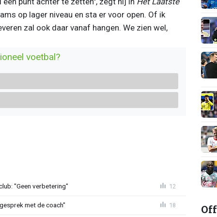
een punt achter te zetten", zegt hij in
Het Laatste
ams op lager niveau en sta er voor open. Of ik
Beveren zal ook daar vanaf hangen. We zien wel,
ioneel voetbal?
lub: "Geen verbetering"
12
d gesprek met de coach"
18
Off