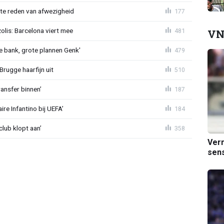
te reden van afwezigheid
177
lis: Barcelona viert mee
481
VN
 bank, grote plannen Genk'
479
Brugge haarfijn uit
510
ansfer binnen’
187
re Infantino bij UEFA’
184
lub klopt aan’
358
Verm
sens