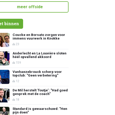
meer offside
et binnen
Coucke en Borsato zorgen voor
immens vuurwerk in Knokke
23
Anderlecht en La Louvière sloten
héél opvallend akkoord
159
Vanhaezebrouck scherp voor
topclub: "Geen verbetering"
12
De Mil herstelt ‘foutje’: "Had goed
gesprek met de coach"
18
Standard is gewaarschuwd: "Hen
pijn doen"