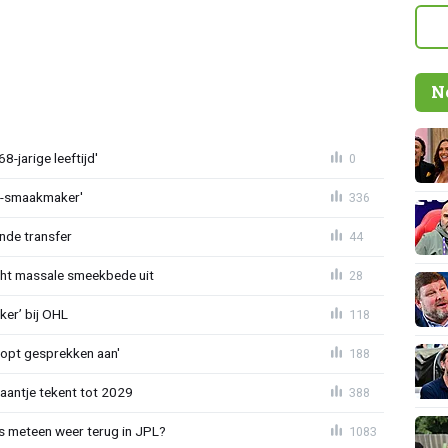
N
-jarige leeftijd'
0
L-smaakmaker'
336
nde transfer
44
cht massale smeekbede uit
28
er’ bij OHL
118
oopt gesprekken aan'
188
haantje tekent tot 2029
388
 meteen weer terug in JPL?
1083