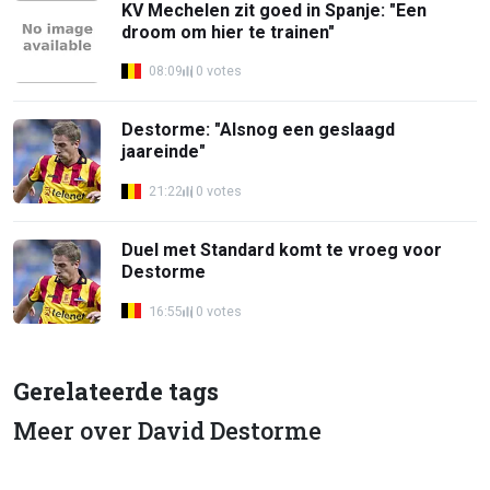
KV Mechelen zit goed in Spanje: "Een
droom om hier te trainen"
08:09
0 votes
Destorme: "Alsnog een geslaagd
jaareinde"
21:22
0 votes
Duel met Standard komt te vroeg voor
Destorme
16:55
0 votes
Gerelateerde tags
Meer over David Destorme