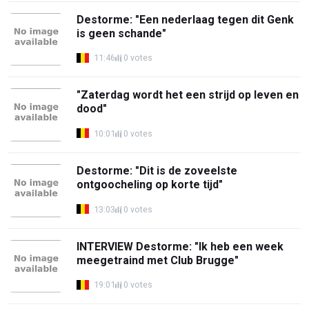
Destorme: "Een nederlaag tegen dit Genk
is geen schande"
11:46
0 votes
"Zaterdag wordt het een strijd op leven en
dood"
10:01
0 votes
Destorme: "Dit is de zoveelste
ontgoocheling op korte tijd"
13:03
0 votes
INTERVIEW Destorme: "Ik heb een week
meegetraind met Club Brugge"
19:01
0 votes