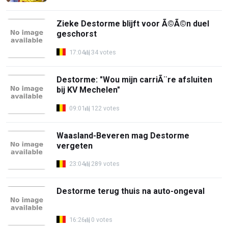
Zieke Destorme blijft voor Ã©Ã©n duel
geschorst
17:04
34 votes
Destorme: "Wou mijn carriÃ¨re afsluiten
bij KV Mechelen"
09:01
122 votes
Waasland-Beveren mag Destorme
vergeten
23:04
289 votes
Destorme terug thuis na auto-ongeval
16:26
0 votes