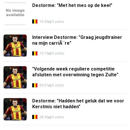
Destorme: "Met het mes op de keel"
19:30
0 votes
Interview Destorme: "Graag jeugdtrainer
na mijn carriÃ¨re"
13:16
0 votes
"Volgende week reguliere competitie
afsluiten met overwinning tegen Zulte"
00:01
0 votes
Destorme: "Hadden het geluk dat we voor
Kerstmis niet hadden"
08:30
0 votes