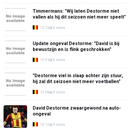
Timmermans: "Wij laten Destorme niet
vallen als hij dit seizoen niet meer speelt"
12:12
0 votes
Update ongeval Destorme: "David is bij
bewustzijn en is flink geschrokken"
15:51
0 votes
"Destorme viel in slaap achter zijn stuur,
hij zal dit seizoen niet meer voetballen"
12:00
0 votes
David Destorme zwaargewond na auto-
ongeval
10:17
0 votes