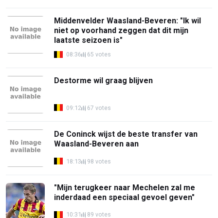
Middenvelder Waasland-Beveren: "Ik wil
niet op voorhand zeggen dat dit mijn
laatste seizoen is"
08:36
65 votes
Destorme wil graag blijven
09:12
67 votes
De Coninck wijst de beste transfer van
Waasland-Beveren aan
18:13
98 votes
"Mijn terugkeer naar Mechelen zal me
inderdaad een speciaal gevoel geven"
10:31
89 votes