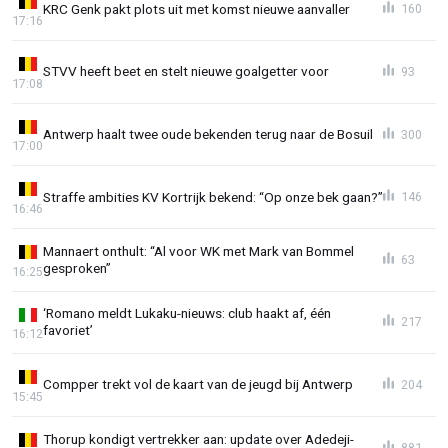
KRC Genk pakt plots uit met komst nieuwe aanvaller
160
17:16
STVV heeft beet en stelt nieuwe goalgetter voor
93
17:08
Antwerp haalt twee oude bekenden terug naar de Bosuil
300
17:00
Straffe ambities KV Kortrijk bekend: “Op onze bek gaan?”
146
16:46
Mannaert onthult: “Al voor WK met Mark van Bommel
63
gesproken”
16:25
‘Romano meldt Lukaku-nieuws: club haakt af, één
217
favoriet’
16:12
Compper trekt vol de kaart van de jeugd bij Antwerp
204
15:45
Thorup kondigt vertrekker aan: update over Adedeji-
881