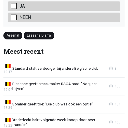
JA
NEEN
Arsenal
Lassana Diarra
Meest recent
Standard stalt verdediger bij andere Belgische club
8
19:17
Biancone geeft smaakmaker RSCA raad: "Nog jaar
100
blijven"
19:04
Sommer geeft toe: “Die club was ook een optie”
181
18:39
'Anderlecht hakt volgende week knoop door over
165
transfer'
18:22