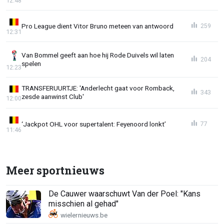
12:48
Pro League dient Vitor Bruno meteen van antwoord
259
12:31
Van Bommel geeft aan hoe hij Rode Duivels wil laten
204
spelen
12:23
TRANSFERUURTJE: 'Anderlecht gaat voor Romback,
343
zesde aanwinst Club'
12:00
‘Jackpot OHL voor supertalent: Feyenoord lonkt’
77
11:46
Meer sportnieuws
De Cauwer waarschuwt Van der Poel: "Kans
misschien al gehad"