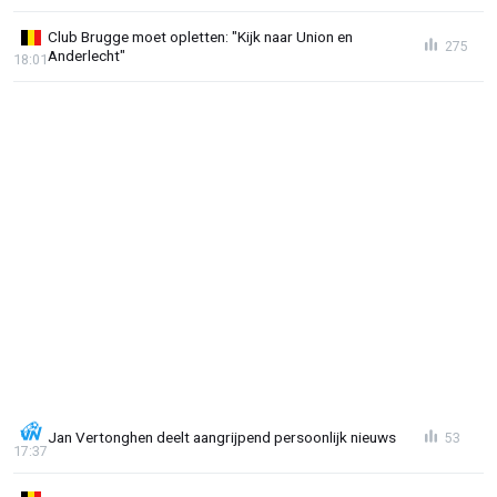
Club Brugge moet opletten: "Kijk naar Union en
275
Anderlecht"
18:01
Jan Vertonghen deelt aangrijpend persoonlijk nieuws
53
17:37