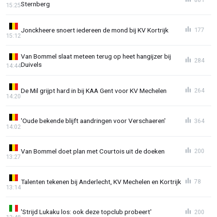
Sternberg
15:25
Jonckheere snoert iedereen de mond bij KV Kortrijk
177
15:12
Van Bommel slaat meteen terug op heet hangijzer bij
284
Duivels
14:44
De Mil grijpt hard in bij KAA Gent voor KV Mechelen
264
14:20
'Oude bekende blijft aandringen voor Verschaeren'
364
14:02
Van Bommel doet plan met Courtois uit de doeken
200
13:27
Talenten tekenen bij Anderlecht, KV Mechelen en Kortrijk
78
13:14
'Strijd Lukaku los: ook deze topclub probeert'
200