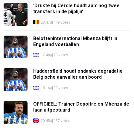
'Drukte bij Cercle houdt aan: nog twee
transfers in de pijplijn'
23:47
449 votes
Belofteninternational Mbenza blijft in
Engeland voetballen
17:48
70 votes
Huddersfield houdt ondanks degradatie
Belgische aanvaller aan boord
18:16
99 votes
OFFICIEEL: Trainer Depoitre en Mbenza de
laan uitgestuurd
20:45
157 votes