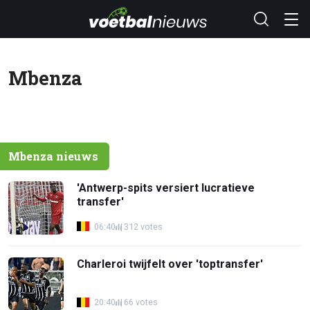
Mbenza
Mbenza nieuws
'Antwerp-spits versiert lucratieve
transfer'
06:40
312 votes
Charleroi twijfelt over 'toptransfer'
20:40
66 votes