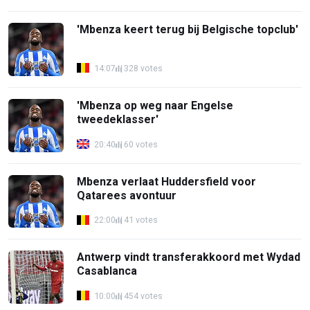
'Mbenza keert terug bij Belgische topclub'
14:07
328 votes
'Mbenza op weg naar Engelse
tweedeklasser'
20:40
60 votes
Mbenza verlaat Huddersfield voor
Qatarees avontuur
22:00
41 votes
Antwerp vindt transferakkoord met Wydad
Casablanca
10:00
454 votes