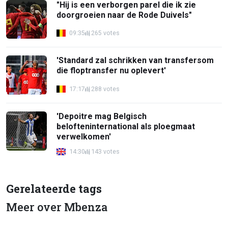
"Hij is een verborgen parel die ik zie
doorgroeien naar de Rode Duivels"
09:35
265 votes
'Standard zal schrikken van transfersom
die floptransfer nu oplevert'
17:17
288 votes
'Depoitre mag Belgisch
belofteninternational als ploegmaat
verwelkomen'
14:30
143 votes
Gerelateerde tags
Meer over Mbenza