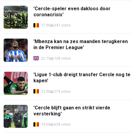
'Cercle-speler even dakloos door
coronacrisis'
17:00
341 votes
'Mbenza kan na zes maanden terugkeren
in de Premier League'
22:15
128 votes
'Ligue 1-club dreigt transfer Cercle nog te
kapen'
21:00
279 votes
'Cercle blijft gaan en strikt vierde
versterking'
19:00
628 votes