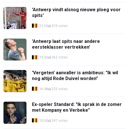
'Antwerp vindt alsnog nieuwe ploeg voor
spits'
22:50
410 votes
'Antwerp laat spits naar andere
eersteklasser vertrekken'
13:36
362 votes
'Vergeten' aanvaller is ambitieus: "Ik wil
nog altijd Rode Duivel worden"
16:48
325 votes
Ex-speler Standard: "Ik sprak in de zomer
met Kompany en Verbeke"
10:00
397 votes