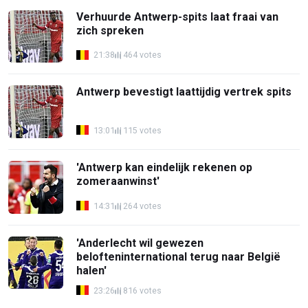
Verhuurde Antwerp-spits laat fraai van
zich spreken
21:38
464 votes
Antwerp bevestigt laattijdig vertrek spits
13:01
115 votes
'Antwerp kan eindelijk rekenen op
zomeraanwinst'
14:31
264 votes
'Anderlecht wil gewezen
belofteninternational terug naar België
halen'
23:26
816 votes