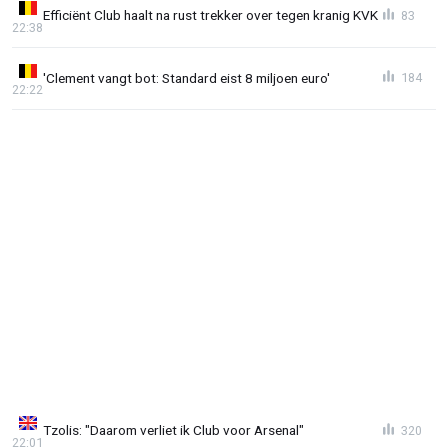
Efficiënt Club haalt na rust trekker over tegen kranig KVK
83
22:38
'Clement vangt bot: Standard eist 8 miljoen euro'
184
22:22
Tzolis: "Daarom verliet ik Club voor Arsenal"
320
22:01