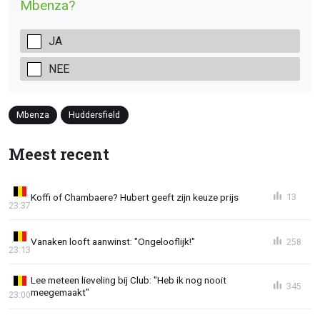
Mbenza?
JA
NEE
Mbenza
Huddersfield
Meest recent
Koffi of Chambaere? Hubert geeft zijn keuze prijs
13
23:37
Vanaken looft aanwinst: "Ongelooflijk!"
258
23:13
Lee meteen lieveling bij Club: "Heb ik nog nooit
345
meegemaakt"
23:00