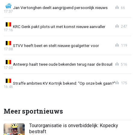
Jan Vertonghen deelt aangrijpend persoonlijk nieuws
66
17:37
KRC Genk pakt plots uit met komst nieuwe aanvaller
247
17:16
STVV heeft beet en stelt nieuwe goalgetter voor
119
17:08
Antwerp haalt twee oude bekenden terug naar de Bosuil
516
17:00
Straffe ambities KV Kortrijk bekend: “Op onze bek gaan?”
175
16:46
Meer sportnieuws
Tourorganisatie is onverbiddelijk: Kopecky
bestraft