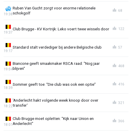
Ruben Van Gucht zorgt voor enorme relationele
68
schokgolf
19:38
Club Brugge - KV Kortrijk: Leko voert twee wissels door
122
19:37
Standard stalt verdediger bij andere Belgische club
57
19:17
Biancone geeft smaakmaker RSCA raad: "Nog jaar
468
blijven"
19:04
Sommer geeft toe: “Die club was ook een optie”
416
18:39
'Anderlecht hakt volgende week knoop door over
321
transfer'
18:22
Club Brugge moet opletten: "Kijk naar Union en
366
Anderlecht"
18:01