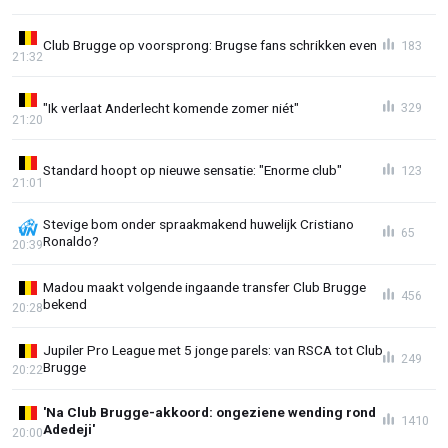
Club Brugge op voorsprong: Brugse fans schrikken even
183
21:32
"Ik verlaat Anderlecht komende zomer niét"
329
21:20
Standard hoopt op nieuwe sensatie: "Enorme club"
123
21:01
Stevige bom onder spraakmakend huwelijk Cristiano
65
Ronaldo?
20:39
Madou maakt volgende ingaande transfer Club Brugge
456
bekend
20:28
Jupiler Pro League met 5 jonge parels: van RSCA tot Club
249
Brugge
20:22
'Na Club Brugge-akkoord: ongeziene wending rond
1410
Adedeji'
20:00