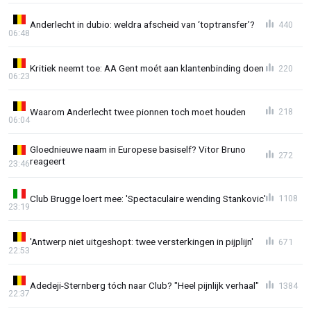
Anderlecht in dubio: weldra afscheid van ‘toptransfer’?
440
06:48
Kritiek neemt toe: AA Gent moét aan klantenbinding doen
220
06:23
Waarom Anderlecht twee pionnen toch moet houden
218
06:04
Gloednieuwe naam in Europese basiself? Vitor Bruno
272
reageert
23:46
Club Brugge loert mee: 'Spectaculaire wending Stankovic'
1108
23:19
'Antwerp niet uitgeshopt: twee versterkingen in pijplijn'
671
22:53
Adedeji-Sternberg tóch naar Club? "Heel pijnlijk verhaal"
1384
22:37