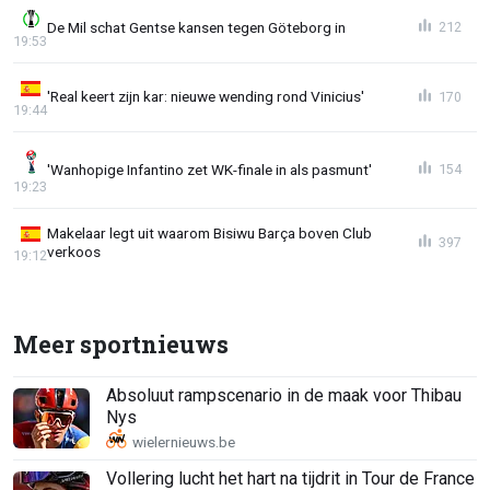
De Mil schat Gentse kansen tegen Göteborg in
212
19:53
'Real keert zijn kar: nieuwe wending rond Vinicius'
170
19:44
'Wanhopige Infantino zet WK-finale in als pasmunt'
154
19:23
Makelaar legt uit waarom Bisiwu Barça boven Club
397
verkoos
19:12
Meer sportnieuws
Absoluut rampscenario in de maak voor Thibau
Nys
Vollering lucht het hart na tijdrit in Tour de France