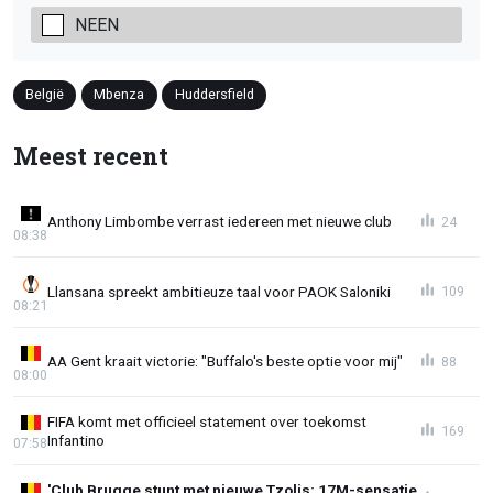
NEEN
België
Mbenza
Huddersfield
Meest recent
Anthony Limbombe verrast iedereen met nieuwe club
24
08:38
Llansana spreekt ambitieuze taal voor PAOK Saloniki
109
08:21
AA Gent kraait victorie: "Buffalo's beste optie voor mij"
88
08:00
FIFA komt met officieel statement over toekomst
169
Infantino
07:58
'Club Brugge stunt met nieuwe Tzolis: 17M-sensatie