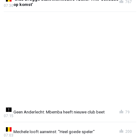
767
op komst'
07:30
Geen Anderlecht: Mbemba heeft nieuwe club beet
79
07:15
Mechele looft aanwinst: "Heel goede speler"
200
07:03