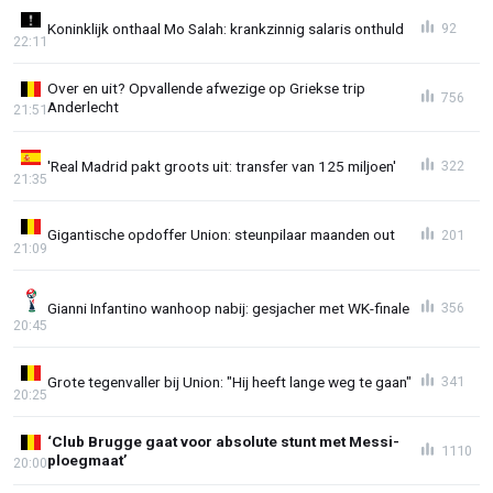
Koninklijk onthaal Mo Salah: krankzinnig salaris onthuld
92
22:11
Over en uit? Opvallende afwezige op Griekse trip
756
Anderlecht
21:51
'Real Madrid pakt groots uit: transfer van 125 miljoen'
322
21:35
Gigantische opdoffer Union: steunpilaar maanden out
201
21:09
Gianni Infantino wanhoop nabij: gesjacher met WK-finale
356
20:45
Grote tegenvaller bij Union: "Hij heeft lange weg te gaan"
341
20:25
‘Club Brugge gaat voor absolute stunt met Messi-
1110
ploegmaat’
20:00