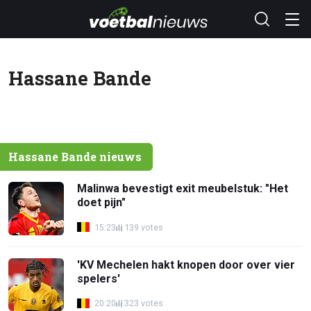
Hassane Bande
Hassane Bande nieuws
Malinwa bevestigt exit meubelstuk: "Het
doet pijn"
15:23
139 votes
'KV Mechelen hakt knopen door over vier
spelers'
20:20
323 votes