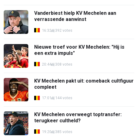
Vanderbiest hielp KV Mechelen aan
verrassende aanwinst
16:32
392 votes
Nieuwe troef voor KV Mechelen: "Hij is
een extra impuls"
20:44
308 votes
KV Mechelen pakt uit: comeback cultfiguur
compleet
17:01
144 votes
KV Mechelen overweegt toptransfer:
terugkeer cultheld?
19:20
385 votes