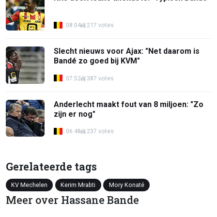
08:04
217 votes
Slecht nieuws voor Ajax: "Net daarom is
Bandé zo goed bij KVM"
07:52
387 votes
Anderlecht maakt fout van 8 miljoen: "Zo
zijn er nog"
06:48
237 votes
Gerelateerde tags
KV Mechelen
Kerim Mrabti
Mory Konaté
Meer over Hassane Bande