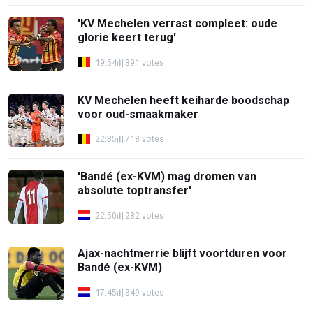
'KV Mechelen verrast compleet: oude
glorie keert terug'
19:54
391 votes
KV Mechelen heeft keiharde boodschap
voor oud-smaakmaker
22:35
718 votes
'Bandé (ex-KVM) mag dromen van
absolute toptransfer'
22:50
282 votes
Ajax-nachtmerrie blijft voortduren voor
Bandé (ex-KVM)
17:45
349 votes