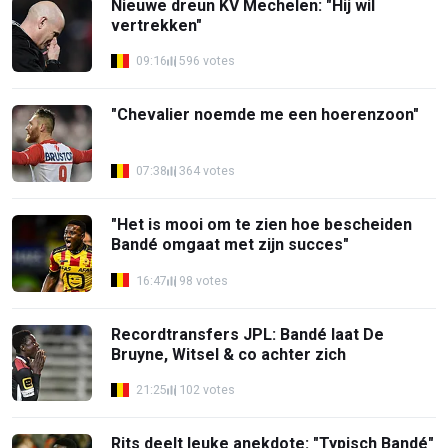
Nieuwe dreun KV Mechelen: "Hij wil
vertrekken"
09:16
596 votes
"Chevalier noemde me een hoerenzoon"
07:38
364 votes
"Het is mooi om te zien hoe bescheiden
Bandé omgaat met zijn succes"
16:47
98 votes
Recordtransfers JPL: Bandé laat De
Bruyne, Witsel & co achter zich
21:25
102 votes
Rits deelt leuke anekdote: "Typisch Bandé"