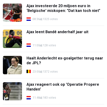
Ajax investeerde 20 miljoen euro in
‘Belgische' miskopen: "Dat kan toch niet"
08:36
1325 votes
Ajax leent Bandé anderhalf jaar uit
11:00
128 votes
Haalt Anderlecht ex-goalgetter terug naar
de JPL?
23:00
1372 votes
Ajax reageert ook op 'Operatie Propere
Handen'
11:48
183 votes