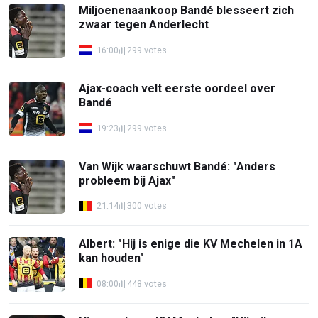
Miljoenenaankoop Bandé blesseert zich
zwaar tegen Anderlecht
16:00
299 votes
Ajax-coach velt eerste oordeel over
Bandé
19:23
299 votes
Van Wijk waarschuwt Bandé: "Anders
probleem bij Ajax"
21:14
300 votes
Albert: "Hij is enige die KV Mechelen in 1A
kan houden"
08:00
448 votes