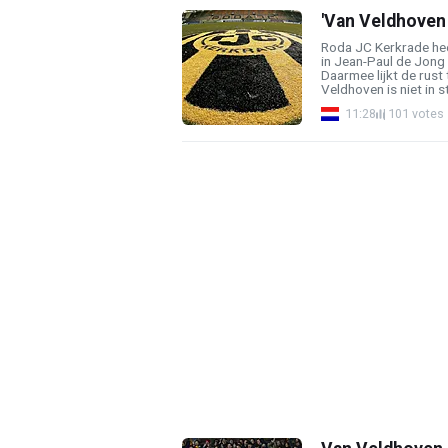
'Van Veldhoven 
Roda JC Kerkrade hee
in Jean-Paul de Jong 
Daarmee lijkt de rust
Veldhoven is niet in s
11:28
101 votes