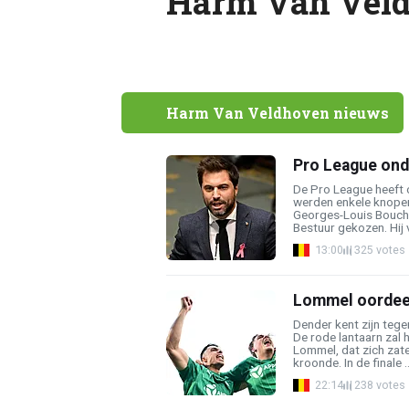
Harm Van Vel
Harm Van Veldhoven nieuws
Pro League ond
De Pro League heeft
werden enkele knope
Georges-Louis Bouche
Bestuur gekozen. Hij 
13:00
325 votes
Lommel oordeel
Dender kent zijn teg
De rode lantaarn zal
Lommel, dat zich zate
kroonde. In de finale ..
22:14
238 votes