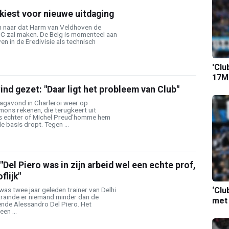
kiest voor nieuwe uitdaging
ijn naar dat Harm van Veldhoven de
C zal maken. De Belg is momenteel aan
en in de Eredivisie als technisch
'Clu
17M-
ind gezet: "Daar ligt het probleem van Club"
dagavond in Charleroi weer op
ons rekenen, die terugkeert uit
is echter of Michel Preud'homme hem
e basis dropt. Tegen ...
Del Piero was in zijn arbeid wel een echte prof,
flijk"
‘Clu
as twee jaar geleden trainer van Delhi
 trainde er niemand minder dan de
met
ende Alessandro Del Piero. Het
en ...