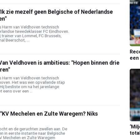
Ik zie mezelf geen Belgische of Nederlandse
en"
is Harm van Veldhoven technisch
rlandse tweedeklasser FC Eindhoven.
j trainer van Lommel, FC Brussels,
al Beerschot, ...
Reco
een 
an Veldhoven is ambitieus: "Hopen binnen drie
ren"
is Harm van Veldhoven technisch
oven. Het was een opvallende stap
ij besliste om na het jarenlange
t eens over een ...
"KV Mechelen en Zulte Waregem? Niks
‘Mil
ocht en de geruchten zwellen aan. De
tota
n in eerste instantie naar Belgische
KV Mechelen en Zulte Waregem