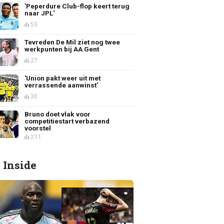
'Peperdure Club-flop keert terug
naar JPL'
53
Tevreden De Mil ziet nog twee
werkpunten bij AA Gent
27
'Union pakt weer uit met
verrassende aanwinst'
30
Bruno doet vlak voor
competitiestart verbazend
voorstel
211
 Inside