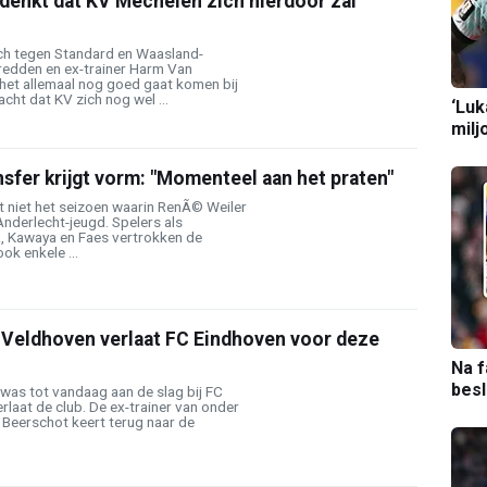
denkt dat KV Mechelen zich hierdoor zal
ch tegen Standard en Waasland-
redden en ex-trainer Harm Van
het allemaal nog goed gaat komen bij
cht dat KV zich nog wel ...
‘Luk
milj
sfer krijgt vorm: "Momenteel aan het praten"
t niet het seizoen waarin RenÃ© Weiler
nderlecht-jeugd. Spelers als
a, Kawaya en Faes vertrokken de
ok enkele ...
 Veldhoven verlaat FC Eindhoven voor deze
Na f
bes
as tot vandaag aan de slag bij FC
rlaat de club. De ex-trainer van onder
Beerschot keert terug naar de