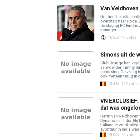
Van Veldhoven 
Het heeft er alle sch
overstap naar Roda J
de slag bij FC Eindhov
manager. ...
15:55
47 votes
Simons uit de w
Club Brugge kan vrij
aanvoerder Timmy Sim
schorsing. De vraag 
ook meteen terug in d
13:38
199 votes
VN EXCLUSIEF: "
dat was ongeloo
Harm van Veldhoven w
Dynamos in India. Hij
Italiaanse voetballeg
avontuur in India was e
19:00
45 votes