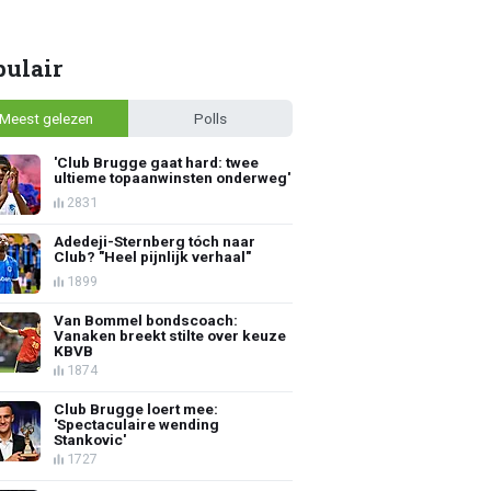
pulair
Meest gelezen
Polls
'Club Brugge gaat hard: twee
ultieme topaanwinsten onderweg'
2831
Adedeji-Sternberg tóch naar
Club? "Heel pijnlijk verhaal"
1899
Van Bommel bondscoach:
Vanaken breekt stilte over keuze
KBVB
1874
Club Brugge loert mee:
'Spectaculaire wending
Stankovic'
1727