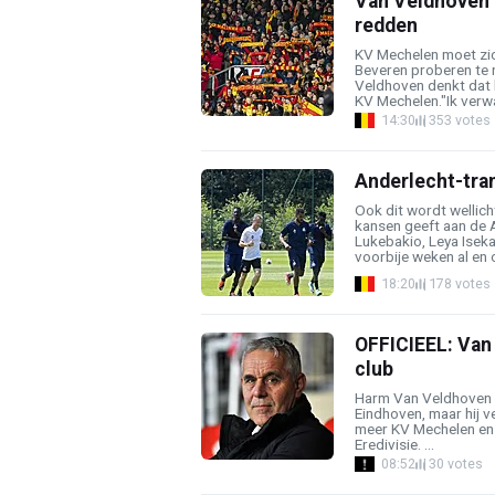
Van Veldhoven 
redden
KV Mechelen moet zi
Beveren proberen te 
Veldhoven denkt dat 
KV Mechelen."Ik verwa
14:30
353 votes
Anderlecht-tran
Ook dit wordt wellich
kansen geeft aan de A
Lukebakio, Leya Isek
voorbije weken al en o
18:20
178 votes
OFFICIEEL: Van
club
Harm Van Veldhoven w
Eindhoven, maar hij ve
meer KV Mechelen en 
Eredivisie. ...
08:52
30 votes