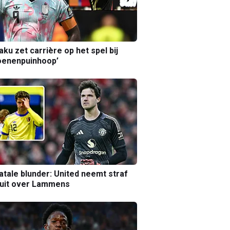
aku zet carrière op het spel bij
oenenpuinhoop’
atale blunder: United neemt straf
luit over Lammens