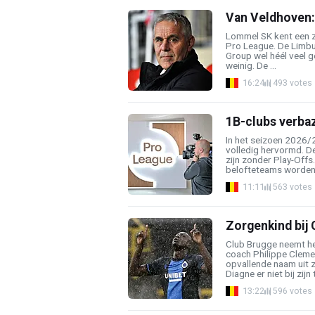
Van Veldhoven:
Lommel SK kent een ze
Pro League. De Limbu
Group wel héél veel g
weinig. De ...
16:24
493 votes
1B-clubs verbaz
In het seizoen 2026/
volledig hervormd. D
zijn zonder Play-Offs.
belofteteams worden 
11:11
563 votes
Zorgenkind bij 
Club Brugge neemt h
coach Philippe Clemen
opvallende naam uit z
Diagne er niet bij zijn 
13:22
596 votes