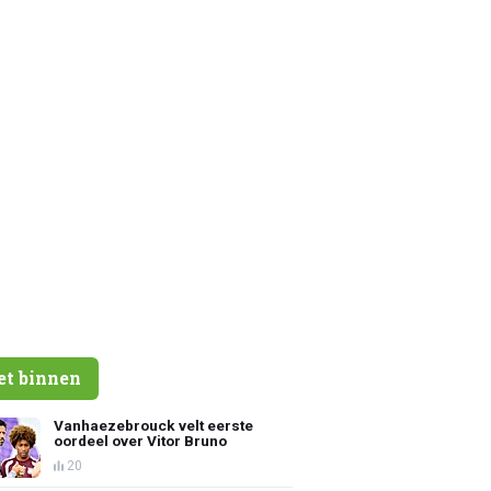
et binnen
Vanhaezebrouck velt eerste
oordeel over Vitor Bruno
20