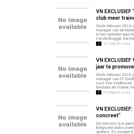
VN EXCLUSIEF "
club meer train
Sinds februari 2016 
manager van de Nede
In het verleden was hi
Cercle Brugge, Germin
12:13
45 votes
VN EXCLUSIEF V
jaar te promove
Sinds februari 2016 
manager van FC Eindh
voor Van Veldhoven. H
bestaan als trainer, he
09:00
30 votes
VN EXCLUSIEF: 
concreet"
De mercato is in aant
Belgische clubs zoeke
spelers. Zo zouden 