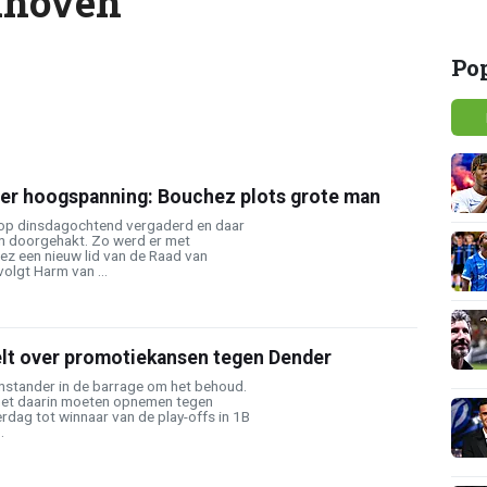
dhoven
Po
er hoogspanning: Bouchez plots grote man
 op dinsdagochtend vergaderd en daar
n doorgehakt. Zo werd er met
z een nieuw lid van de Raad van
volgt Harm van ...
t over promotiekansen tegen Dender
enstander in de barrage om het behoud.
 het daarin moeten opnemen tegen
rdag tot winnaar van de play-offs in 1B
.