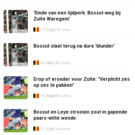
'Einde van een tijdperk: Bossut weg bij
Zulte Waregem'
17:23
513 votes
Bossut slaat terug na dure 'blunder'
09:48
183 votes
Erop of eronder voor Zulte: "Verplicht zes
op zes te pakken"
10:40
380 votes
Bossut en Leye strooien zout in gapende
paars-witte wonde
11:35
764 votes