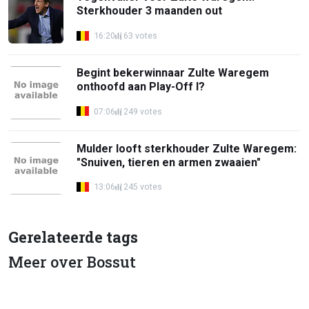
Sterkhouder 3 maanden out
16:20
63 votes
Begint bekerwinnaar Zulte Waregem
onthoofd aan Play-Off I?
07:06
249 votes
Mulder looft sterkhouder Zulte Waregem:
"Snuiven, tieren en armen zwaaien"
13:06
245 votes
Gerelateerde tags
Meer over Bossut