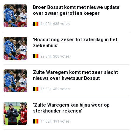
Broer Bossut komt met nieuwe update
over zwaar getroffen keeper
14:02
635 votes
'Bossut nog zeker tot zaterdag in het
ziekenhuis'
22:01
300 votes
Zulte Waregem komt met zeer slecht
nieuws over kwetsuur Bossut
16:00
489 votes
'Zulte Waregem kan bijna weer op
sterkhouder rekenen'
14:03
191 votes