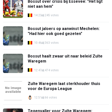
Bossut over crisis bij Essevee: "Het ligt
niet aan hem"
14:23
245 votes
Bossut jaloers op aanwinst Mechelen:
"Had hier ook goed gezeten"
10:46
363 votes
Bossut haalt zwaar uit naar beleid Zulte
Waregem
12:47
474 votes
Zulte Waregem laat sterkhouder thuis
voor de Europa League
12:51
66 votes
Tegenvaller voor Zulte Waregem: