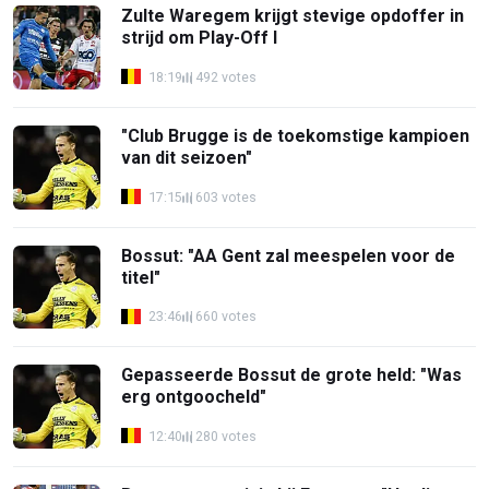
Zulte Waregem krijgt stevige opdoffer in
strijd om Play-Off I
18:19
492 votes
"Club Brugge is de toekomstige kampioen
van dit seizoen"
17:15
603 votes
Bossut: "AA Gent zal meespelen voor de
titel"
23:46
660 votes
Gepasseerde Bossut de grote held: "Was
erg ontgoocheld"
12:40
280 votes