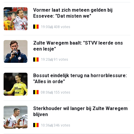
Vormer laat zich meteen gelden bij
Essevee: "Dat misten we"
19:00
408 votes
Zulte Waregem baalt: "STVV leerde ons
een lesje"
19:20
91 votes
Bossut eindelijk terug na horrorblessure:
"Alles in orde"
08:06
155 votes
Sterkhouder wil langer bij Zulte Waregem
blijven
10:36
346 votes