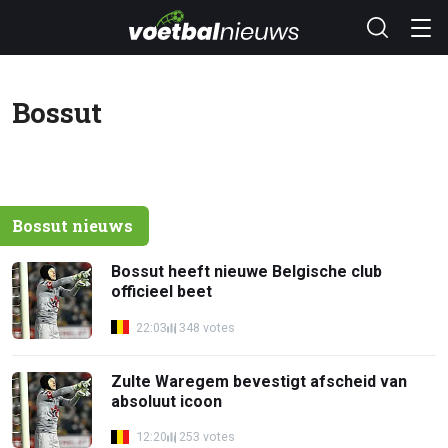
Bossut
Bossut nieuws
Bossut heeft nieuwe Belgische club
officieel beet
22:03
348 votes
Zulte Waregem bevestigt afscheid van
absoluut icoon
12:20
253 votes