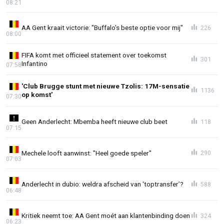
08:21
AA Gent kraait victorie: "Buffalo's beste optie voor mij"
226
08:00
FIFA komt met officieel statement over toekomst
301
Infantino
07:58
'Club Brugge stunt met nieuwe Tzolis: 17M-sensatie
1136
op komst'
07:30
Geen Anderlecht: Mbemba heeft nieuwe club beet
118
07:15
Mechele looft aanwinst: "Heel goede speler"
290
07:03
Anderlecht in dubio: weldra afscheid van ‘toptransfer’?
588
06:48
Kritiek neemt toe: AA Gent moét aan klantenbinding doen
324
06:23