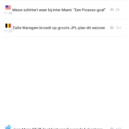
Messi schittert weer bij Inter Miami: “Een Picasso-goal”
28
11:44
Zulte Waregem broedt op groots JPL-plan dit seizoen
161
11:20