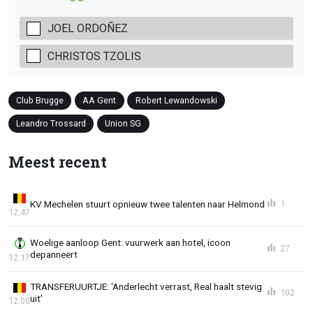
JOEL ORDOÑEZ
CHRISTOS TZOLIS
Club Brugge
AA Gent
Robert Lewandowski
Leandro Trossard
Union SG
Meest recent
KV Mechelen stuurt opnieuw twee talenten naar Helmond
1
12:47
Woelige aanloop Gent: vuurwerk aan hotel, icoon
27
depanneert
12:17
TRANSFERUURTJE: 'Anderlecht verrast, Real haalt stevig
102
uit'
12:00