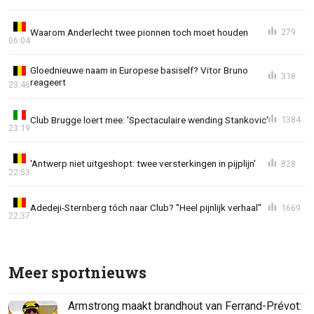
Waarom Anderlecht twee pionnen toch moet houden
279
06:04
Gloednieuwe naam in Europese basiself? Vitor Bruno
318
reageert
23:46
Club Brugge loert mee: 'Spectaculaire wending Stankovic'
1384
23:19
'Antwerp niet uitgeshopt: twee versterkingen in pijplijn'
828
22:53
Adedeji-Sternberg tóch naar Club? "Heel pijnlijk verhaal"
1669
22:37
Meer sportnieuws
Armstrong maakt brandhout van Ferrand-Prévot: