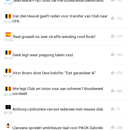
Jean-Marie Pfaff doet hartverscheurende bekentenis
137
11:00
Van den Heuvel geeft reden voor transfer van Club naar
152
OHL
10:58
'Real gruwelt na zeer straffe wending rond Rodri'
179
10:44
Genk legt weer piepjong talent vast
163
10:23
Vitor Bruno doet fans belofte: "Dat garandeer ik"
275
09:30
Wie legt Club en Union vuur aan schenen? Boudeweel
436
oordeelt
08:46
Anthony Limbombe verrast iedereen met nieuwe club
77
08:38
Llansana spreekt ambitieuze taal voor PAOK Saloniki
245