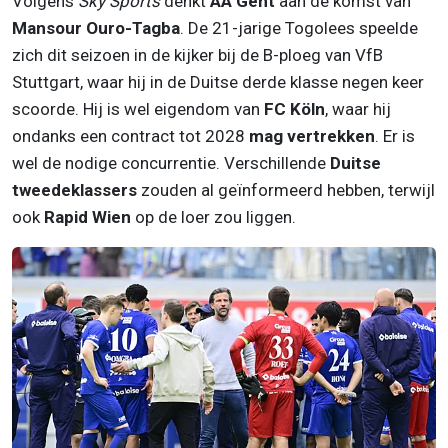
Volgens
Sky Sports
denkt
AA Gent
aan de komst van
Mansour Ouro-Tagba
. De 21-jarige Togolees speelde
zich dit seizoen in de kijker bij de B-ploeg van VfB
Stuttgart, waar hij in de Duitse derde klasse negen keer
scoorde. Hij is wel eigendom van
FC Köln
, waar hij
ondanks een contract tot 2028
mag vertrekken
. Er is
wel de nodige concurrentie. Verschillende
Duitse
tweedeklassers
zouden al geïnformeerd hebben, terwijl
ook
Rapid Wien
op de loer zou liggen.