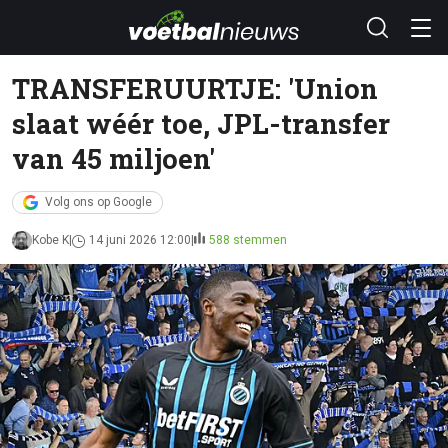
TRANSFERUURTJE: 'Union
slaat wéér toe, JPL-transfer
van 45 miljoen'
Volg ons op Google
Kobe K
14 juni 2026 12:00
588 stemmen