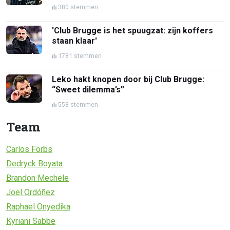
380 stemmen
'Club Brugge is het spuugzat: zijn koffers
staan klaar'
1781 stemmen
Leko hakt knopen door bij Club Brugge:
“Sweet dilemma’s”
558 stemmen
Team
Carlos Forbs
Dedryck Boyata
Brandon Mechele
Joel Ordóñez
Raphael Onyedika
Kyriani Sabbe