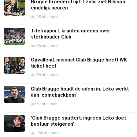
Brugse broederstrijd: Tzolis ziet Nilsson
eindelijk scoren
195 stemmen
Titelrapport: kranten oneens over
sterkhouder Club
490 stemmen
Opvallend: miscast Club Brugge heeft WK-
ticket beet
189 stemmen
Club Brugge houdt de adem in: Leko werkt
aan ‘comebackbom’
661 stemmen
'Club Brugge sputtert: ingreep Leko doet
bestuur steigeren'
1156 stemmen