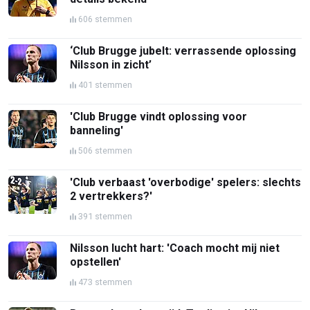
606 stemmen
‘Club Brugge jubelt: verrassende oplossing
Nilsson in zicht’
401 stemmen
'Club Brugge vindt oplossing voor
banneling'
506 stemmen
'Club verbaast 'overbodige' spelers: slechts
2 vertrekkers?'
391 stemmen
Nilsson lucht hart: 'Coach mocht mij niet
opstellen'
473 stemmen