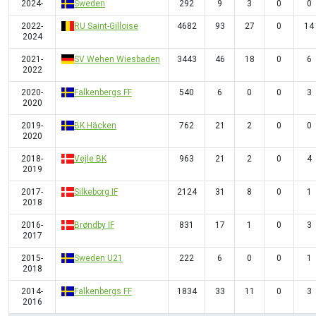
2024-
Sweden
292
9
3
0
0
2022-
RU Saint-Gilloise
4682
93
27
0
14
2024
2021-
SV Wehen Wiesbaden
3443
46
18
0
6
2022
2020-
Falkenbergs FF
540
6
0
0
3
2020
2019-
BK Häcken
762
21
2
0
0
2020
2018-
Vejle BK
963
21
2
0
4
2019
2017-
Silkeborg IF
2124
31
8
0
1
2018
2016-
Brøndby IF
831
17
1
0
3
2017
2015-
Sweden U21
222
6
0
0
1
2018
2014-
Falkenbergs FF
1834
33
11
0
3
2016