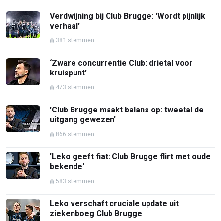
Verdwijning bij Club Brugge: 'Wordt pijnlijk
verhaal'
381 stemmen
‘Zware concurrentie Club: drietal voor
kruispunt’
473 stemmen
'Club Brugge maakt balans op: tweetal de
uitgang gewezen'
866 stemmen
'Leko geeft fiat: Club Brugge flirt met oude
bekende'
583 stemmen
Leko verschaft cruciale update uit
ziekenboeg Club Brugge