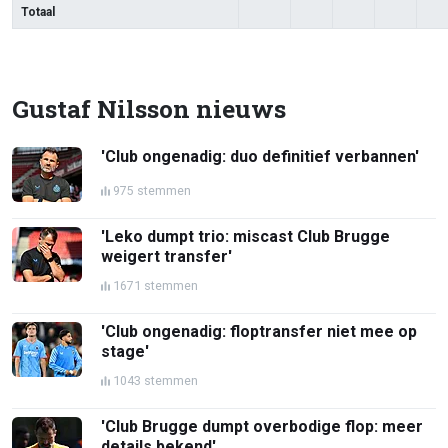
Totaal
Gustaf Nilsson nieuws
'Club ongenadig: duo definitief verbannen'
975 stemmen
'Leko dumpt trio: miscast Club Brugge
weigert transfer'
1671 stemmen
'Club ongenadig: floptransfer niet mee op
stage'
1043 stemmen
'Club Brugge dumpt overbodige flop: meer
details bekend'