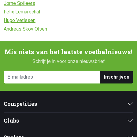
Jorne Spileers
Félix Lemaréchal
Hugo Vetlesen
Andreas Skov Olsen
Mis niets van het laatste voetbalnieuws!
Schrijf je in voor onze nieuwsbrief
Inschrijven
Competities
Clubs