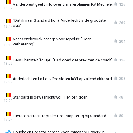
Vanderbiest geeft info over transferplannen KV Mechelen
126
19:02
"Dat ik naar Standard kon? Anderlecht is de grootste
260
club"
18:44
Vanhaezebrouck scherp voor topclub: "Geen
204
verbetering"
18:18
De Mil herstelt ‘foutje’: "Had goed gesprek met de coach"
126
18:05
Anderlecht en La Louvière sloten héél opvallend akkoord
308
17:37
Standard is gewaarschuwd: "Hen pijn doen"
48
17:23
Euvrard verrast: toptalent zet stap terug bij Standard
80
17:04
Coucke en Borsato zorgen voor immens vuurwerk in