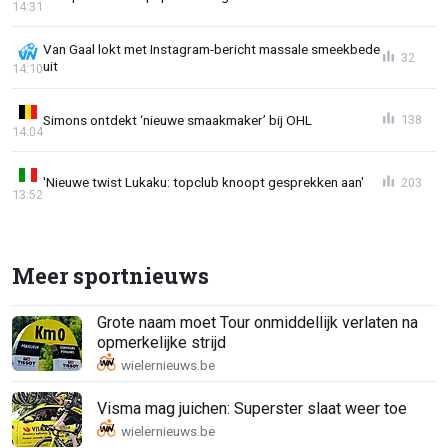
14:31
Van Gaal lokt met Instagram-bericht massale smeekbede
32
uit
14:10
Simons ontdekt ‘nieuwe smaakmaker’ bij OHL
138
14:04
'Nieuwe twist Lukaku: topclub knoopt gesprekken aan'
203
13:52
Meer sportnieuws
Grote naam moet Tour onmiddellijk verlaten na
opmerkelijke strijd
Visma mag juichen: Superster slaat weer toe