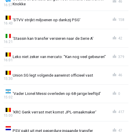
46
Knokke
16:57
'STVV strijkt miljoenen op dankzij PSG'
158
16:43
'Stassin kan transfer versieren naar de Serie A'
42
16:21
Leko niet zeker van mercato: "Kan nog veel gebeuren"
379
16:01
Union SG legt volgende aanwinst officieel vast
46
15:30
'Vader Lionel Messi overleden op 68-jarige leeftijd'
0
15:02
'KRC Genk verrast met komst JPL-smaakmaker'
417
15:00
PSV pakt uit met peperdure ingaande transfer
47