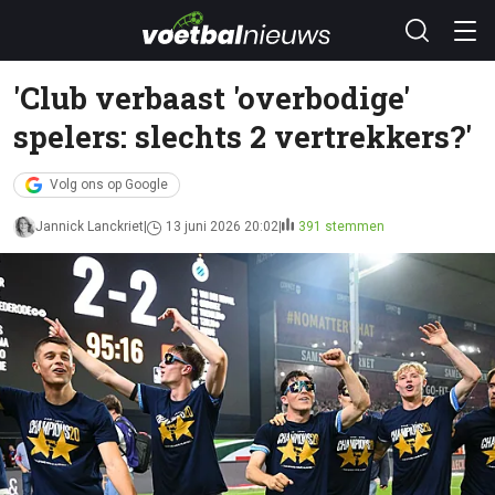
'Club verbaast 'overbodige'
spelers: slechts 2 vertrekkers?'
Volg ons op Google
Jannick Lanckriet
13 juni 2026 20:02
391 stemmen