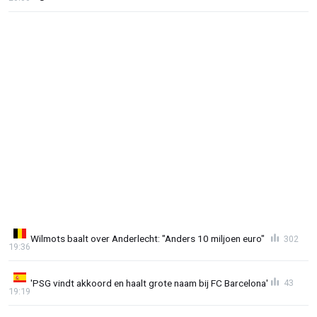
Wilmots baalt over Anderlecht: "Anders 10 miljoen euro"
302
19:36
'PSG vindt akkoord en haalt grote naam bij FC Barcelona'
43
19:19