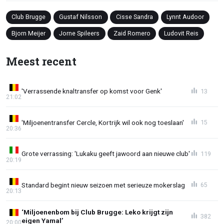
Club Brugge
Gustaf Nilsson
Cisse Sandra
Lynnt Audoor
Bjorn Meijer
Jorne Spileers
Zaid Romero
Ludovit Reis
Meest recent
'Verrassende knaltransfer op komst voor Genk'
13
21:02
'Miljoenentransfer Cercle, Kortrijk wil ook nog toeslaan'
15
20:36
Grote verrassing: 'Lukaku geeft jawoord aan nieuwe club'
119
20:19
Standard begint nieuw seizoen met serieuze mokerslag
65
20:13
‘Miljoenenbom bij Club Brugge: Leko krijgt zijn
382
eigen Yamal’
20:00