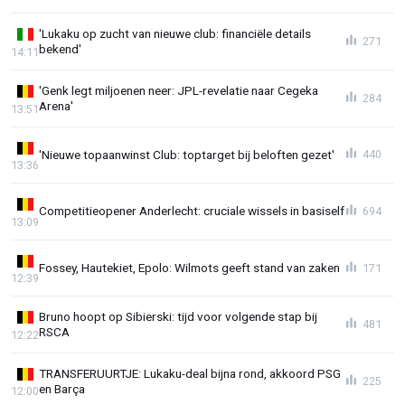
'Lukaku op zucht van nieuwe club: financiële details
271
bekend'
14:11
'Genk legt miljoenen neer: JPL-revelatie naar Cegeka
284
Arena'
13:51
'Nieuwe topaanwinst Club: toptarget bij beloften gezet'
440
13:36
Competitieopener Anderlecht: cruciale wissels in basiself
694
13:09
Fossey, Hautekiet, Epolo: Wilmots geeft stand van zaken
171
12:39
Bruno hoopt op Sibierski: tijd voor volgende stap bij
481
RSCA
12:22
TRANSFERUURTJE: Lukaku-deal bijna rond, akkoord PSG
225
en Barça
12:00