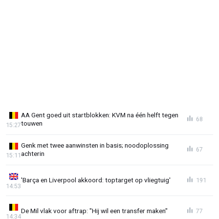
AA Gent goed uit startblokken: KVM na één helft tegen
68
touwen
15:27
Genk met twee aanwinsten in basis; noodoplossing
67
achterin
15:11
'Barça en Liverpool akkoord: toptarget op vliegtuig'
191
14:53
De Mil vlak voor aftrap: "Hij wil een transfer maken"
77
14:34