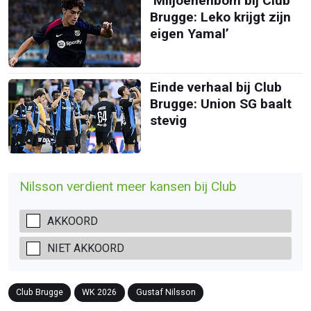
‘Miljoenenbom bij Club
Brugge: Leko krijgt zijn
eigen Yamal’
Einde verhaal bij Club
Brugge: Union SG baalt
stevig
Nilsson verdient meer kansen bij Club
AKKOORD
NIET AKKOORD
Club Brugge
WK 2026
Gustaf Nilsson