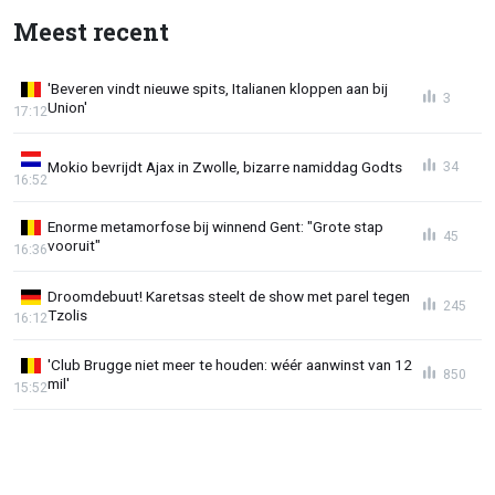
Meest recent
'Beveren vindt nieuwe spits, Italianen kloppen aan bij
3
Union'
17:12
Mokio bevrijdt Ajax in Zwolle, bizarre namiddag Godts
34
16:52
Enorme metamorfose bij winnend Gent: "Grote stap
45
vooruit"
16:36
Droomdebuut! Karetsas steelt de show met parel tegen
245
Tzolis
16:12
'Club Brugge niet meer te houden: wéér aanwinst van 12
850
mil'
15:52