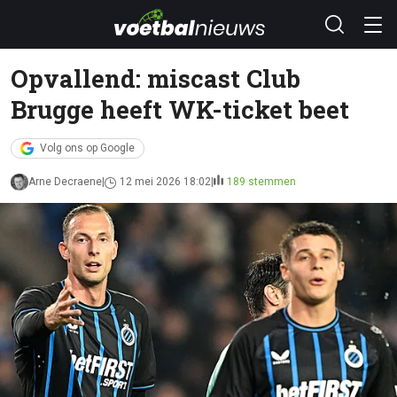
Opvallend: miscast Club
Brugge heeft WK-ticket beet
Volg ons op Google
Arne Decraene
12 mei 2026 18:02
189 stemmen