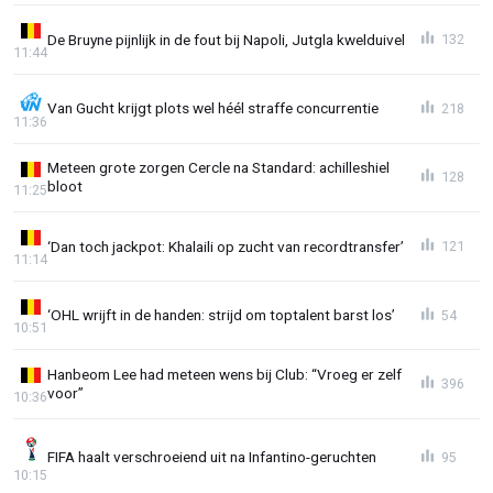
De Bruyne pijnlijk in de fout bij Napoli, Jutgla kwelduivel
132
11:44
Van Gucht krijgt plots wel héél straffe concurrentie
218
11:36
Meteen grote zorgen Cercle na Standard: achilleshiel
128
bloot
11:25
‘Dan toch jackpot: Khalaili op zucht van recordtransfer’
121
11:14
‘OHL wrijft in de handen: strijd om toptalent barst los’
54
10:51
Hanbeom Lee had meteen wens bij Club: “Vroeg er zelf
396
voor”
10:36
FIFA haalt verschroeiend uit na Infantino-geruchten
95
10:15