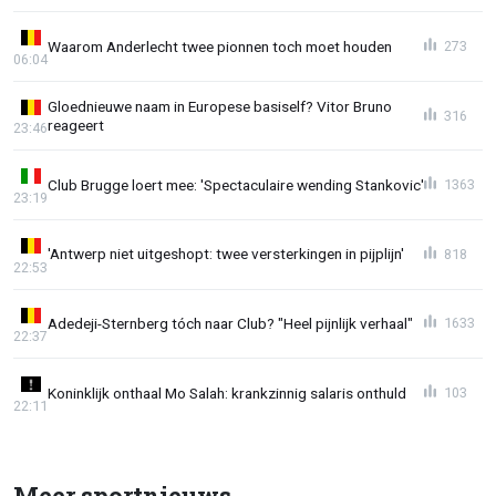
Waarom Anderlecht twee pionnen toch moet houden
273
06:04
Gloednieuwe naam in Europese basiself? Vitor Bruno
316
reageert
23:46
Club Brugge loert mee: 'Spectaculaire wending Stankovic'
1363
23:19
'Antwerp niet uitgeshopt: twee versterkingen in pijplijn'
818
22:53
Adedeji-Sternberg tóch naar Club? "Heel pijnlijk verhaal"
1633
22:37
Koninklijk onthaal Mo Salah: krankzinnig salaris onthuld
103
22:11
Meer sportnieuws