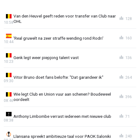
Van den Heuvel geeft reden voor transfer van Club naar
128
OHL
10:58
'Real gruwelt na zeer straffe wending rond Rodri'
160
10:44
Genk legt weer piepjong talent vast
136
10:23
Vitor Bruno doet fans belofte: "Dat garandeer ik"
264
09:30
Wie legt Club en Union vuur aan schenen? Boudeweel
396
oordeelt
08:46
Anthony Limbombe verrast iedereen met nieuwe club
71
08:38
Llansana spreekt ambitieuze taal voor PAOK Saloniki
240