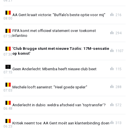
08:21
AA Gent kraait victorie: "Buffalo's beste optie voor mij"
216
08:00
FIFA komt met officieel statement over toekomst
294
Infantino
07:58
'Club Brugge stunt met nieuwe Tzolis: 17M-sensatie
1107
op komst'
07:30
Geen Anderlecht: Mbemba heeft nieuwe club beet
115
07:15
Mechele looft aanwinst: "Heel goede speler"
288
07:03
Anderlecht in dubio: weldra afscheid van ‘toptransfer’?
572
06:48
Kritiek neemt toe: AA Gent moét aan klantenbinding doen
313
06:23