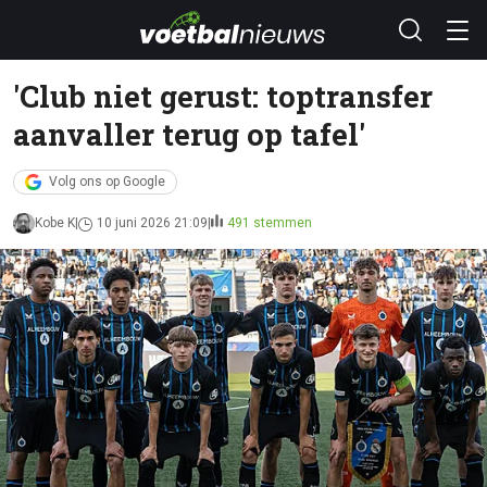
'Club niet gerust: toptransfer
aanvaller terug op tafel'
Volg ons op Google
Kobe K
10 juni 2026 21:09
491 stemmen