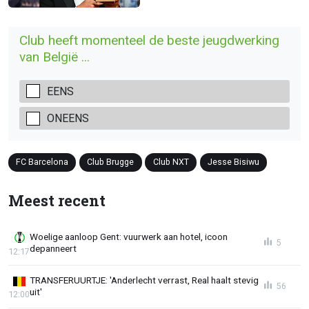
Club heeft momenteel de beste jeugdwerking
van België ...
EENS
ONEENS
FC Barcelona
Club Brugge
Club NXT
Jesse Bisiwu
Meest recent
Woelige aanloop Gent: vuurwerk aan hotel, icoon
5
depanneert
12:17
TRANSFERUURTJE: 'Anderlecht verrast, Real haalt stevig
56
uit'
12:00