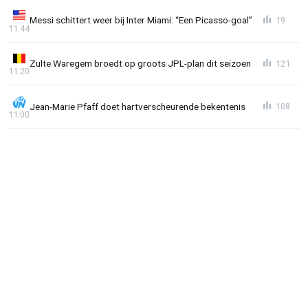
Messi schittert weer bij Inter Miami: “Een Picasso-goal”
19
11:44
Zulte Waregem broedt op groots JPL-plan dit seizoen
121
11:20
Jean-Marie Pfaff doet hartverscheurende bekentenis
108
11:00