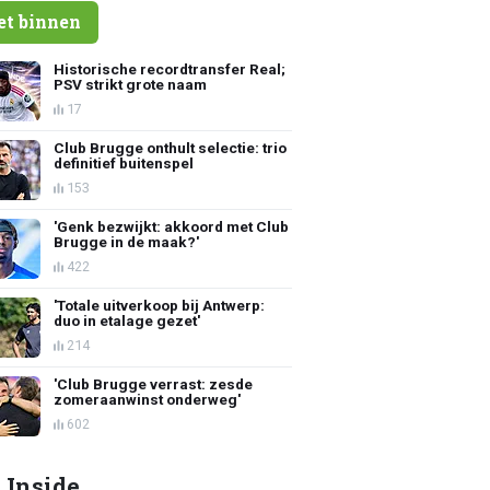
et binnen
Historische recordtransfer Real;
PSV strikt grote naam
17
Club Brugge onthult selectie: trio
definitief buitenspel
153
'Genk bezwijkt: akkoord met Club
Brugge in de maak?'
422
'Totale uitverkoop bij Antwerp:
duo in etalage gezet'
214
'Club Brugge verrast: zesde
zomeraanwinst onderweg'
602
 Inside