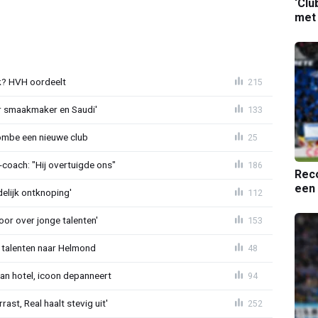
‘Clu
met
? HVH oordeelt
215
r smaakmaker en Saudi'
133
ombe een nieuwe club
25
oach: "Hij overtuigde ons"
186
Reco
een 
delijk ontknoping'
112
or over jonge talenten'
153
 talenten naar Helmond
48
an hotel, icoon depanneert
94
st, Real haalt stevig uit'
252