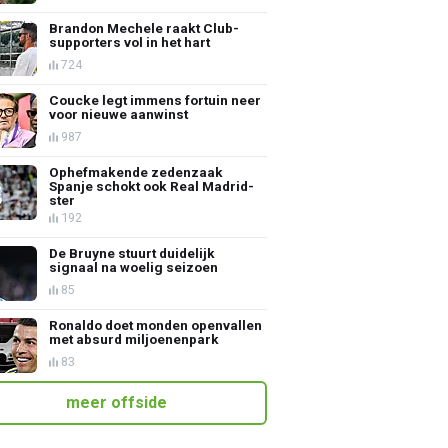
Brandon Mechele raakt Club-
supporters vol in het hart
724
Coucke legt immens fortuin neer
voor nieuwe aanwinst
987
Ophefmakende zedenzaak
Spanje schokt ook Real Madrid-
ster
192
De Bruyne stuurt duidelijk
signaal na woelig seizoen
85
Ronaldo doet monden openvallen
met absurd miljoenenpark
83
meer offside