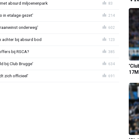
met absurd miljoenenpark
83
o in etalage gezet'
214
eraanwinst onderweg'
602
 achter bij absurd bod
123
offers bij RSCA?
385
ld bij Club Brugge'
634
'Clu
17M-
 zich officieel'
691