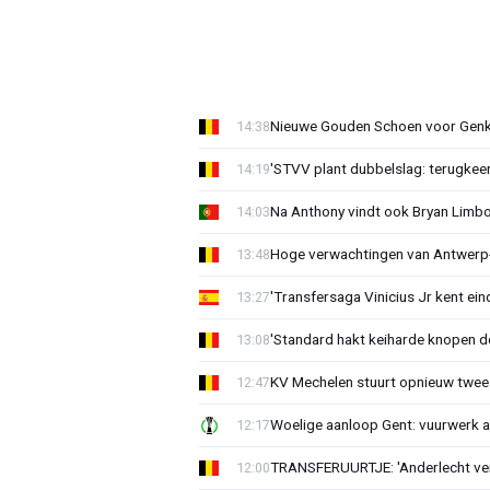
Nieuwe Gouden Schoen voor Genk
14:38
'STVV plant dubbelslag: terugkee
14:19
Na Anthony vindt ook Bryan Limb
14:03
Hoge verwachtingen van Antwerp-c
13:48
'Transfersaga Vinicius Jr kent ein
13:27
'Standard hakt keiharde knopen do
13:08
KV Mechelen stuurt opnieuw twee
12:47
Woelige aanloop Gent: vuurwerk a
12:17
TRANSFERUURTJE: 'Anderlecht verra
12:00