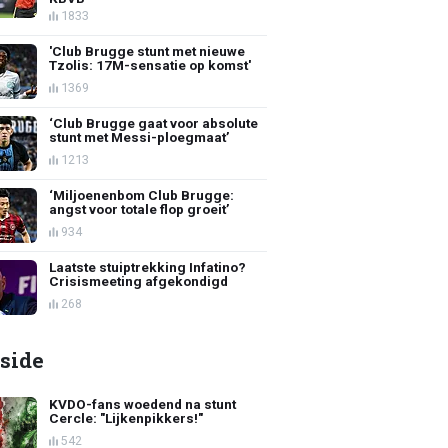
1833
'Club Brugge stunt met nieuwe
Tzolis: 17M-sensatie op komst'
1369
‘Club Brugge gaat voor absolute
stunt met Messi-ploegmaat’
1213
‘Miljoenenbom Club Brugge:
angst voor totale flop groeit’
934
Laatste stuiptrekking Infatino?
Crisismeeting afgekondigd
268
side
KVDO-fans woedend na stunt
Cercle: "Lijkenpikkers!"
542