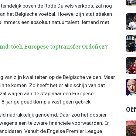
iteindelijk boven de Rode Duivels verkoos, zal nog
van het Belgische voetbal. Hoewel zijn statistieken
s immers een absoluut natuurtalent. Iemand met
md: tóch Europese toptransfer Ordoñez?
 van zijn kwaliteiten op de Belgische velden. Maar
n te komen. Zo heeft het er alle schijn van dat
 zal wagen aan de stap naar een Europese
 18-jarige goudklomp alvast geen gebrek.
Off
ld nadrukkelijk genoemd. Daar zou het dossier
n wegens een te zware financiële voorwaarden. Er
andidaten. Vanuit de Engelse Premier League