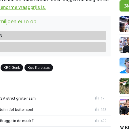
N
 enorme vraagprijs is.
iljoen euro op ...
N
KRC Genk
Kos Karetsas
PSV strikt grote naam
17
definitief buitenspel
153
 Brugge in de maak?'
422
VN