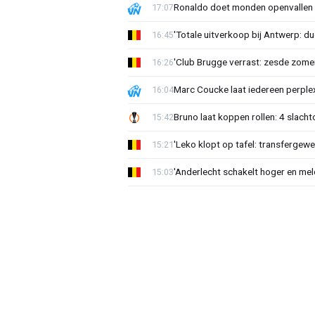
Ronaldo doet monden openvallen 
17:07
'Totale uitverkoop bij Antwerp: du
16:45
'Club Brugge verrast: zesde zom
16:26
Marc Coucke laat iedereen perplex
16:04
Bruno laat koppen rollen: 4 slacht
15:42
'Leko klopt op tafel: transfergewe
15:21
'Anderlecht schakelt hoger en meldt
15:03