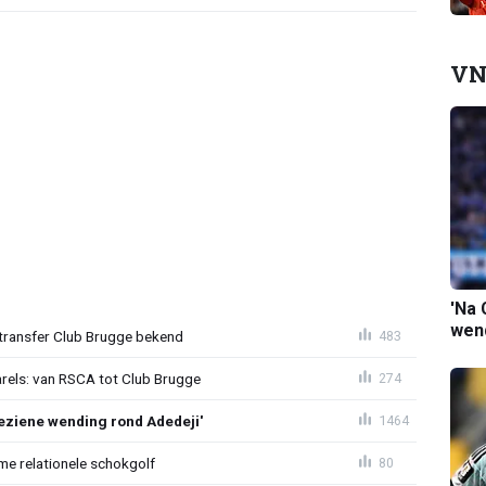
VN
'Na 
wend
ransfer Club Brugge bekend
483
arels: van RSCA tot Club Brugge
274
ziene wending rond Adedeji'
1464
e relationele schokgolf
80