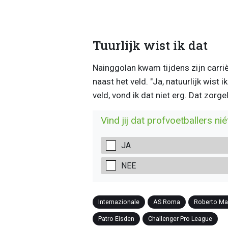
Tuurlijk wist ik dat
Nainggolan kwam tijdens zijn carriè
naast het veld. "Ja, natuurlijk wist 
veld, vond ik dat niet erg. Dat zorg
Vind jij dat profvoetballers n
JA
NEE
Internazionale
AS Roma
Roberto Ma
Patro Eisden
Challenger Pro League