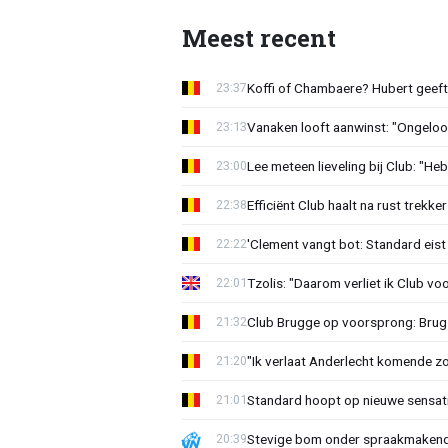
Meest recent
Koffi of Chambaere? Hubert geeft 
23:37
Vanaken looft aanwinst: "Ongeloofl
23:13
Lee meteen lieveling bij Club: "H
23:00
Efficiënt Club haalt na rust trekk
22:38
'Clement vangt bot: Standard eist 
22:22
Tzolis: "Daarom verliet ik Club vo
22:01
Club Brugge op voorsprong: Brug
21:32
"Ik verlaat Anderlecht komende zo
21:20
Standard hoopt op nieuwe sensati
21:01
Stevige bom onder spraakmakend 
20:39