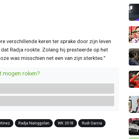
re verschillende keren ter sprake door zijn leven
ik dat Radja rookte. Zolang hij presteerde op het
eloze was misschien net een van zijn sterktes.”
iét mogen roken?
rtinez
Radja Nainggolan
WK 2018
Rudi Garcia