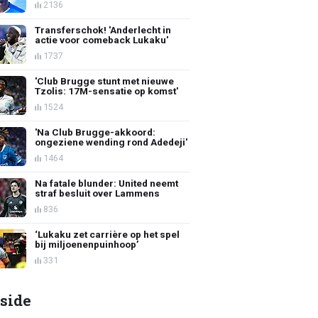
2136
Transferschok! 'Anderlecht in
actie voor comeback Lukaku'
1737
'Club Brugge stunt met nieuwe
Tzolis: 17M-sensatie op komst'
1524
'Na Club Brugge-akkoord:
ongeziene wending rond Adedeji'
1464
Na fatale blunder: United neemt
straf besluit over Lammens
836
‘Lukaku zet carrière op het spel
bij miljoenenpuinhoop’
331
side