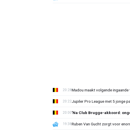
Madou maakt volgende ingaande t
20:28
Jupiler Pro League met 5 jonge p
20:22
'Na Club Brugge-akkoord: onge
20:00
Ruben Van Gucht zorgt voor enorm
19:38