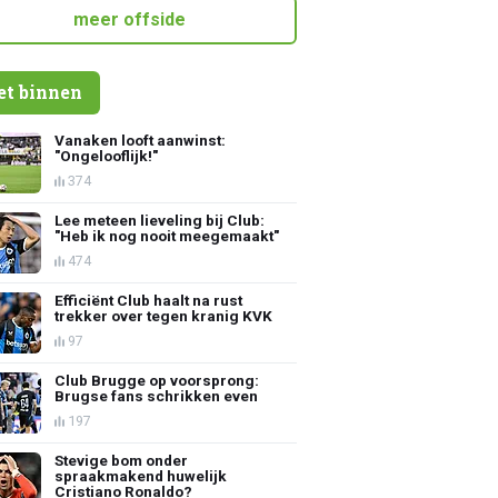
meer offside
et binnen
Vanaken looft aanwinst:
"Ongelooflijk!"
374
Lee meteen lieveling bij Club:
"Heb ik nog nooit meegemaakt"
474
Efficiënt Club haalt na rust
trekker over tegen kranig KVK
97
Club Brugge op voorsprong:
Brugse fans schrikken even
197
Stevige bom onder
spraakmakend huwelijk
Cristiano Ronaldo?