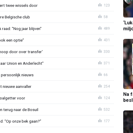
oert twee wissels door
123
re Belgische club
58
‘Luk
milj
aad: "Nog jaar blijven"
489
ook een optie”
431
noop door over transfer'
330
naar Union en Anderlecht"
371
 persoonlijk nieuws
66
t nieuwe aanvaller
254
Na f
oalgetter voor
124
bes
 terug naar de Bosuil
532
nd: “Op onze bek gaan?”
177