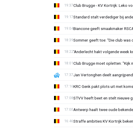
Club Brugge - KV Kortrijk: Leko v
19:37
Standard stalt verdediger bij ande
19:17
Biancone geeft smaakmaker RSCA r
19:04
Sommer geeft toe: “Die club was 
18:39
'Anderlecht hakt volgende week k
18:22
Club Brugge moet opletten: "Kijk 
18:01
Jan Vertonghen deelt aangrijpend
17:37
KRC Genk pakt plots uit met koms
17:16
STVV heeft beet en stelt nieuwe g
17:08
Antwerp haalt twee oude bekenden
17:00
Straffe ambities KV Kortrijk beke
16:46