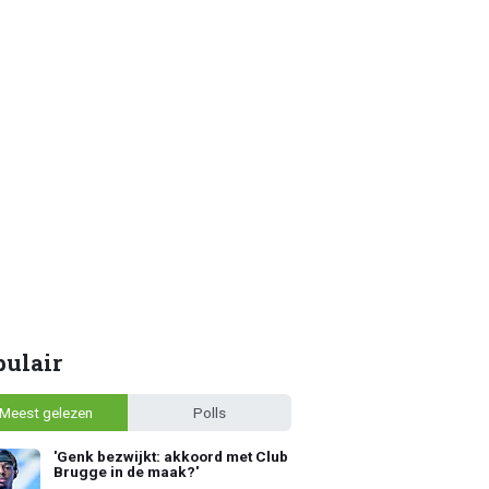
pulair
Meest gelezen
Polls
'Genk bezwijkt: akkoord met Club
Brugge in de maak?'