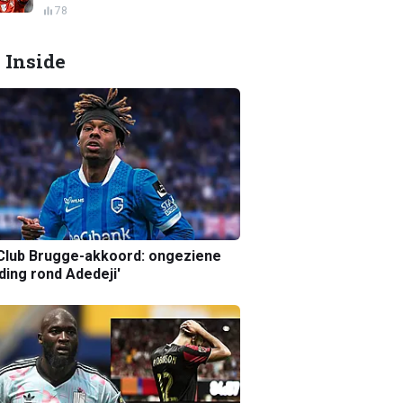
78
 Inside
Club Brugge-akkoord: ongeziene
ing rond Adedeji'