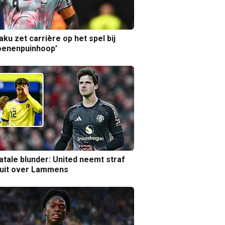
aku zet carrière op het spel bij
oenenpuinhoop’
atale blunder: United neemt straf
luit over Lammens