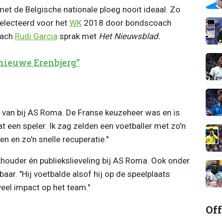
et de Belgische nationale ploeg nooit ideaal. Zo
selecteerd voor het
WK
2018 door bondscoach
oach
Rudi Garcia
sprak met
Het Nieuwsblad.
'nieuwe Erenbjerg''
 van bij AS Roma. De Franse keuzeheer was en is
at een speler. Ik zag zelden een voetballer met zo'n
en en zo'n snelle recuperatie."
houder én publiekslieveling bij AS Roma. Ook onder
r. "Hij voetbalde alsof hij op de speelplaats
veel impact op het team."
Off