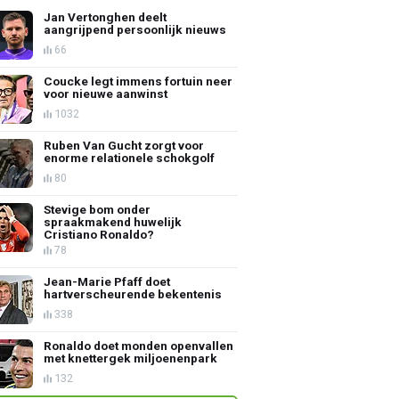
Jan Vertonghen deelt
aangrijpend persoonlijk nieuws
66
Coucke legt immens fortuin neer
voor nieuwe aanwinst
1032
Ruben Van Gucht zorgt voor
enorme relationele schokgolf
80
Stevige bom onder
spraakmakend huwelijk
Cristiano Ronaldo?
78
Jean-Marie Pfaff doet
hartverscheurende bekentenis
338
Ronaldo doet monden openvallen
met knettergek miljoenenpark
132