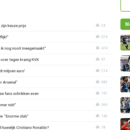
N
zijn keuze prijs
24
ijk!"
374
eb ik nog nooit meegemaakt"
474
er over tegen kranig KVK
97
8 miljoen euro'
214
or Arsenal"
383
se fans schrikken even
197
mer niét"
369
e: "Enorme club"
143
huwelijk Cristiano Ronaldo?
78