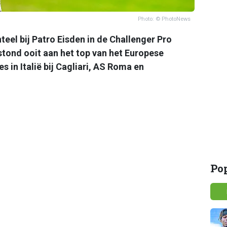
Photo: © PhotoNews
el bij Patro Eisden in de Challenger Pro
tond ooit aan het top van het Europese
s in Italië bij Cagliari, AS Roma en
Po