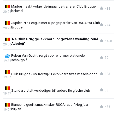
Madou maakt volgende ingaande transfer Club Brugge
481
bekend
20:28
Jupiler Pro League met 5 jonge parels: van RSCA tot Club
274
Brugge
20:22
'Na Club Brugge-akkoord: ongeziene wending rond
1460
Adedeji'
20:00
Ruben Van Gucht zorgt voor enorme relationele
79
schokgolf
19:38
Club Brugge - KV Kortrijk: Leko voert twee wissels door
123
19:37
Standard stalt verdediger bij andere Belgische club
58
19:17
Biancone geeft smaakmaker RSCA raad: "Nog jaar
486
blijven"
19:04