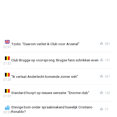
Tzolis: "Daarom verliet ik Club voor Arsenal"
381
22:01
Club Brugge op voorsprong: Brugse fans schrikken even
197
21:32
"Ik verlaat Anderlecht komende zomer niét"
367
21:20
Standard hoopt op nieuwe sensatie: "Enorme club"
142
21:01
Stevige bom onder spraakmakend huwelijk Cristiano
77
Ronaldo?
20:39