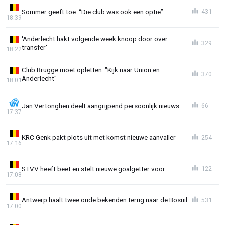
Sommer geeft toe: “Die club was ook een optie”
431
18:39
'Anderlecht hakt volgende week knoop door over
329
transfer'
18:22
Club Brugge moet opletten: "Kijk naar Union en
370
Anderlecht"
18:01
Jan Vertonghen deelt aangrijpend persoonlijk nieuws
66
17:37
KRC Genk pakt plots uit met komst nieuwe aanvaller
254
17:16
STVV heeft beet en stelt nieuwe goalgetter voor
122
17:08
Antwerp haalt twee oude bekenden terug naar de Bosuil
531
17:00