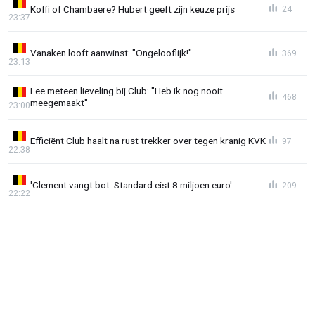
Koffi of Chambaere? Hubert geeft zijn keuze prijs
24
23:37
Vanaken looft aanwinst: "Ongelooflijk!"
369
23:13
Lee meteen lieveling bij Club: "Heb ik nog nooit
468
meegemaakt"
23:00
Efficiënt Club haalt na rust trekker over tegen kranig KVK
97
22:38
'Clement vangt bot: Standard eist 8 miljoen euro'
209
22:22