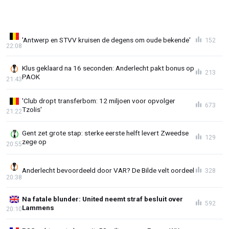
'Antwerp en STVV kruisen de degens om oude bekende'
152
22:08
Klus geklaard na 16 seconden: Anderlecht pakt bonus op
213
PAOK
21:43
'Club dropt transferbom: 12 miljoen voor opvolger
673
Tzolis'
21:22
Gent zet grote stap: sterke eerste helft levert Zweedse
129
zege op
20:55
Anderlecht bevoordeeld door VAR? De Bilde velt oordeel
328
20:38
Na fatale blunder: United neemt straf besluit over
592
Lammens
20:10