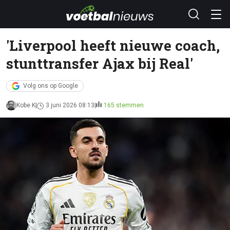
'Liverpool heeft nieuwe coach,
stunttransfer Ajax bij Real'
Volg ons op Google
Kobe K
3 juni 2026 08:13
165 stemmen