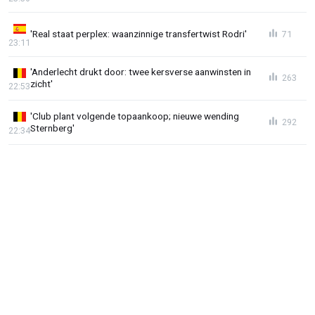
'Real staat perplex: waanzinnige transfertwist Rodri'
71
23:11
'Anderlecht drukt door: twee kersverse aanwinsten in
263
zicht'
22:53
'Club plant volgende topaankoop; nieuwe wending
292
Sternberg'
22:34