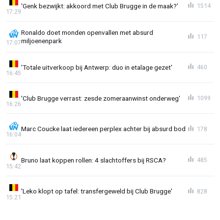
'Genk bezwijkt: akkoord met Club Brugge in de maak?'
1514
17:29
Ronaldo doet monden openvallen met absurd
117
miljoenenpark
17:07
'Totale uitverkoop bij Antwerp: duo in etalage gezet'
460
16:45
'Club Brugge verrast: zesde zomeraanwinst onderweg'
1099
16:26
Marc Coucke laat iedereen perplex achter bij absurd bod
178
16:04
Bruno laat koppen rollen: 4 slachtoffers bij RSCA?
485
15:42
'Leko klopt op tafel: transfergeweld bij Club Brugge'
828
15:21