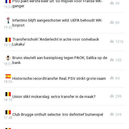
PSG pakt eerste keer uit: 50 miljoen voor Franse WK-
39
ganger
19:54
Infantino blijft aangeschoten wild: UEFA behoudt WK-
83
boycot
19:42
Transferschok! 'Anderlecht in actie voor comeback
1316
Lukaku'
19:13
Bruno sleutelt aan basisploeg tegen PAOK, Saliba op de
133
bank
18:51
Historische recordtransfer Real; PSV strikt grote naam
84
18:36
Union slikt mokerslag: extra transfer in de maak?
299
18:10
Club Brugge onthult selectie: trio definitief buitenspel
509
17:48