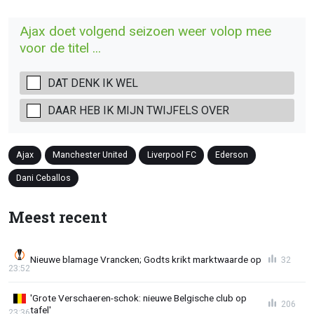
Ajax doet volgend seizoen weer volop mee
voor de titel ...
DAT DENK IK WEL
DAAR HEB IK MIJN TWIJFELS OVER
Ajax
Manchester United
Liverpool FC
Ederson
Dani Ceballos
Meest recent
Nieuwe blamage Vrancken; Godts krikt marktwaarde op
32
23:52
'Grote Verschaeren-schok: nieuwe Belgische club op
206
tafel'
23:36