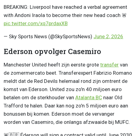
BREAKING: Liverpool have reached a verbal agreement
with Andoni Iraola to become their new head coach 🚨
pic.twitter.com/xq7prdaxXB
— Sky Sports News (@SkySportsNews)
June 2, 2026
Ederson opvolger Casemiro
Manchester United heeft zijn eerste grote
transfer
van
de zomermercato beet. Transferexpert Fabrizio Romano
meldt dat de Red Devils helemaal rond zijn omtrent de
komst van Ederson. United zou zo'n 40 miljoen euro
betalen om de sterkhouder van
Atalanta BC
naar Old
Trafford te halen. Daar kan nog zo'n 5 miljoen euro aan
bonussen bij komen. Ederson moet de vervanger
worden van Casemiro, die onlangs afzwaaide bij MUFC.
🚨🇧🇷 Éderson will sign a contract valid until June 2030