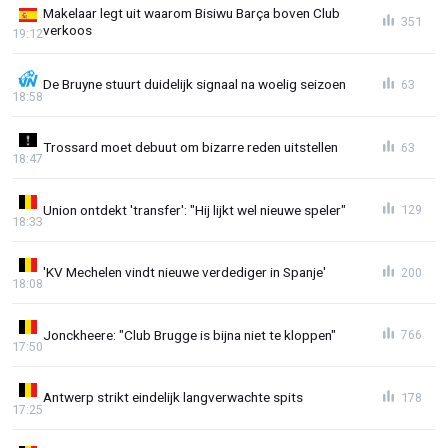
Makelaar legt uit waarom Bisiwu Barça boven Club
351
verkoos
19:12
De Bruyne stuurt duidelijk signaal na woelig seizoen
63
18:58
Trossard moet debuut om bizarre reden uitstellen
63
18:47
Union ontdekt 'transfer': "Hij lijkt wel nieuwe speler"
129
18:33
'KV Mechelen vindt nieuwe verdediger in Spanje'
200
18:08
Jonckheere: "Club Brugge is bijna niet te kloppen"
766
17:50
Antwerp strikt eindelijk langverwachte spits
178
17:25