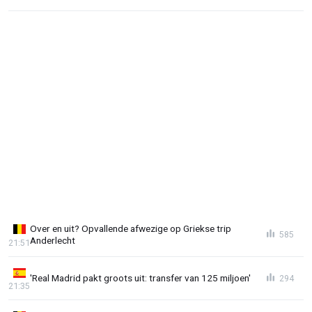
Over en uit? Opvallende afwezige op Griekse trip
585
Anderlecht
21:51
'Real Madrid pakt groots uit: transfer van 125 miljoen'
294
21:35