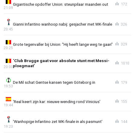
Gigantische opdoffer Union: steunpilaar maanden out
172
21:09
Gianni Infantino wanhoop nabij: gesjacher met WK-finale
326
20:45
Grote tegenvaller bij Union: "Hij heeft lange weg te gaan"
329
20:25
‘Club Brugge gaat voor absolute stunt met Messi-
1010
ploegmaat’
20:00
De Mil schat Gentse kansen tegen Göteborg in
179
19:53
'Real keert zijn kar: nieuwe wending rond Vinicius'
155
19:44
'Wanhopige Infantino zet WK-finale in als pasmunt'
144
19:23