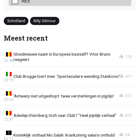
NEE
Schotland
Billy Gilmour
Meest recent
Gloednieuwe naam in Europese basiself? Vitor Bruno
110
reageert
23:46
Club Brugge loert mee: 'Spectaculaire wending Stankovic'
411
23:19
'Antwerp niet uitgeshopt: twee versterkingen in pijplijn'
317
22:53
Adedeji-Sternberg tóch naar Club? "Heel pijnlijk verhaal"
872
22:37
Koninklijk onthaal Mo Salah: krankzinnig salaris onthuld
68
22:11