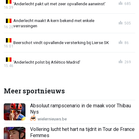
'Anderlecht pakt uit met zeer opvallende aanwinst'
685
16:39
Anderlecht maakt A-kern bekend met enkele
505
verrassingen
16:20
Beerschot vindt opvallende versterking bij Lierse SK
86
16:01
'Anderlecht polst bij Atlético Madrid'
269
15:46
Meer sportnieuws
Absoluut rampscenario in de maak voor Thibau
Nys
Vollering lucht het hart na tijdrit in Tour de France
Femmes