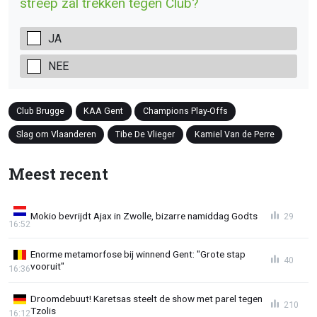
streep zal trekken tegen Club?
JA
NEE
Club Brugge
KAA Gent
Champions Play-Offs
Slag om Vlaanderen
Tibe De Vlieger
Kamiel Van de Perre
Meest recent
Mokio bevrijdt Ajax in Zwolle, bizarre namiddag Godts
29
16:52
Enorme metamorfose bij winnend Gent: "Grote stap
40
vooruit"
16:36
Droomdebuut! Karetsas steelt de show met parel tegen
210
Tzolis
16:12