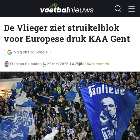
De Vlieger ziet struikelblok
voor Europese druk KAA Gent
Volg ons op Google
Stephan Calander
22 mei 2026 14:25
184 stemmen