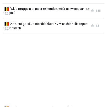
'Club Brugge niet meer te houden: wéér aanwinst van 12
815
mil'
15:52
AA Gent goed uit startblokken: KVM na één helft tegen
65
touwen
15:27