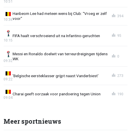
10:51
Hanbeom Lee had meteen wens bij Club: “Vroeg er zelf
394
voor”
10:36
FIFA haalt verschroeiend uit na Infantino-geruchten
95
10:15
Messi en Ronaldo doelwit van terreurdreigingen tijdens
0
WK
09:32
'Belgische eersteklasser grijpt naast Vanderbiest'
273
09:22
Charai geeft oorzaak voor pandoering tegen Union
190
09:04
Meer sportnieuws