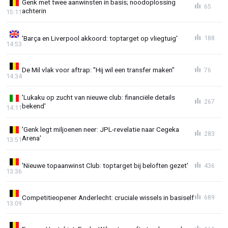
Genk met twee aanwinsten in basis; noodoplossing
65
achterin
15:11
'Barça en Liverpool akkoord: toptarget op vliegtuig'
188
14:53
De Mil vlak voor aftrap: "Hij wil een transfer maken"
76
14:34
'Lukaku op zucht van nieuwe club: financiële details
267
bekend'
14:11
'Genk legt miljoenen neer: JPL-revelatie naar Cegeka
283
Arena'
13:51
'Nieuwe topaanwinst Club: toptarget bij beloften gezet'
436
13:36
Competitieopener Anderlecht: cruciale wissels in basiself
689
13:09