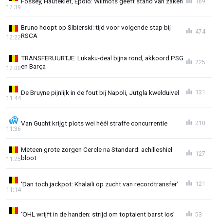
Fossey, Hautekiet, Epolo: Wilmots geeft stand van zaken
169
12:39
Bruno hoopt op Sibierski: tijd voor volgende stap bij
474
RSCA
12:22
TRANSFERUURTJE: Lukaku-deal bijna rond, akkoord PSG
225
en Barça
12:00
De Bruyne pijnlijk in de fout bij Napoli, Jutgla kwelduivel
131
11:44
Van Gucht krijgt plots wel héél straffe concurrentie
210
11:36
Meteen grote zorgen Cercle na Standard: achilleshiel
127
bloot
11:25
‘Dan toch jackpot: Khalaili op zucht van recordtransfer’
121
11:14
‘OHL wrijft in de handen: strijd om toptalent barst los’
53