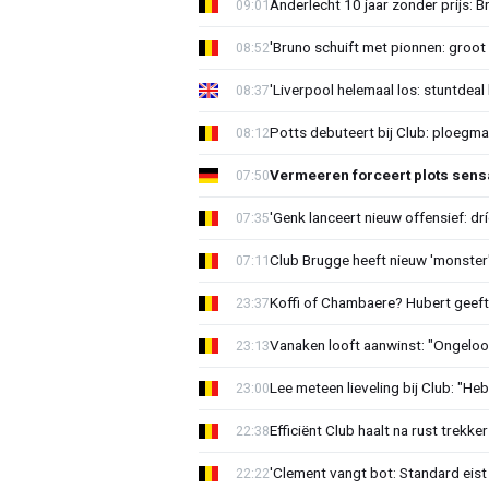
Anderlecht 10 jaar zonder prijs: 
09:01
'Bruno schuift met pionnen: groot s
08:52
'Liverpool helemaal los: stuntdeal 
08:37
Potts debuteert bij Club: ploegm
08:12
Vermeeren forceert plots sens
07:50
'Genk lanceert nieuw offensief: dr
07:35
Club Brugge heeft nieuw 'monster'
07:11
Koffi of Chambaere? Hubert geeft 
23:37
Vanaken looft aanwinst: "Ongeloofl
23:13
Lee meteen lieveling bij Club: "H
23:00
Efficiënt Club haalt na rust trekk
22:38
'Clement vangt bot: Standard eist 
22:22