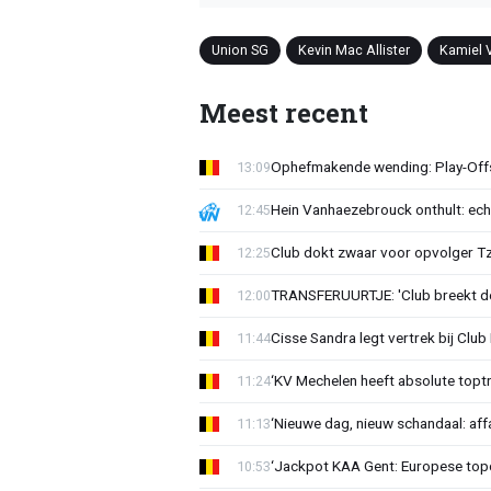
Union SG
Kevin Mac Allister
Kamiel 
Meest recent
Ophefmakende wending: Play-Offs
13:09
Hein Vanhaezebrouck onthult: ech
12:45
Club dokt zwaar voor opvolger Tzo
12:25
TRANSFERUURTJE: 'Club breekt de
12:00
Cisse Sandra legt vertrek bij Club 
11:44
‘KV Mechelen heeft absolute toptr
11:24
‘Nieuwe dag, nieuw schandaal: affai
11:13
‘Jackpot KAA Gent: Europese topc
10:53