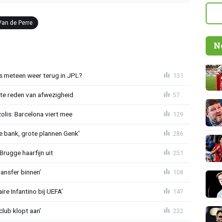
Van de Perre
N
 meteen weer terug in JPL?
131
te reden van afwezigheid
57
lis: Barcelona viert mee
129
 bank, grote plannen Genk'
286
Brugge haarfijn uit
251
ansfer binnen’
108
re Infantino bij UEFA’
147
lub klopt aan’
232