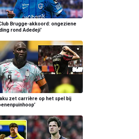
Club Brugge-akkoord: ongeziene
ing rond Adedeji'
aku zet carrière op het spel bij
oenenpuinhoop’