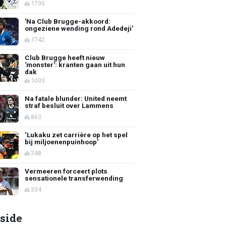
1795
'Na Club Brugge-akkoord:
ongeziene wending rond Adedeji'
1742
Club Brugge heeft nieuw
'monster': kranten gaan uit hun
dak
1003
Na fatale blunder: United neemt
straf besluit over Lammens
863
‘Lukaku zet carrière op het spel
bij miljoenenpuinhoop’
348
Vermeeren forceert plots
sensationele transferwending
334
side