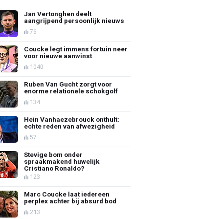
Jan Vertonghen deelt
aangrijpend persoonlijk nieuws
76
Coucke legt immens fortuin neer
voor nieuwe aanwinst
1040
Ruben Van Gucht zorgt voor
enorme relationele schokgolf
134
Hein Vanhaezebrouck onthult:
echte reden van afwezigheid
57
Stevige bom onder
spraakmakend huwelijk
Cristiano Ronaldo?
123
Marc Coucke laat iedereen
perplex achter bij absurd bod
213