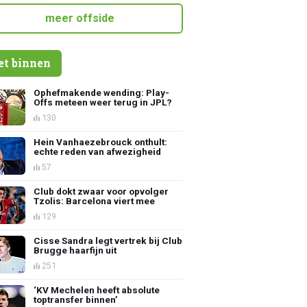
meer offside
et binnen
Ophefmakende wending: Play-
Offs meteen weer terug in JPL?
130
Hein Vanhaezebrouck onthult:
echte reden van afwezigheid
57
Club dokt zwaar voor opvolger
Tzolis: Barcelona viert mee
129
Cisse Sandra legt vertrek bij Club
Brugge haarfijn uit
251
‘KV Mechelen heeft absolute
toptransfer binnen’