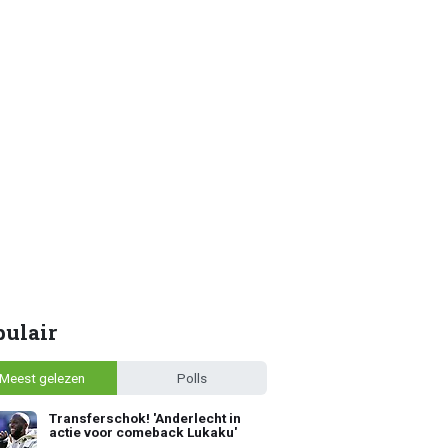
pulair
Meest gelezen
Polls
Transferschok! 'Anderlecht in
actie voor comeback Lukaku'