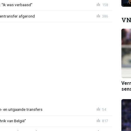
: “Ik was verbaasd”
158
nentransfer afgerond
386
VN
Verm
sens
n- en uitgaande transfers
54
rik van België"
817