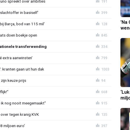
Bruno spreekt over ambities
191
lachtoffer in basiself'
399
'Na 
bij Barça, bod van 115 mil'
128
wend
aats doen boekje open
845
ationele transferwending
334
íé extra aanwinsten'
799
: kranten gaan uit hun dak
1003
zijn keuze prijs
94
‘Luk
ijk!"
668
milj
eb ik nog nooit meegemaakt"
915
er over tegen kranig KVK
135
8 miljoen euro'
397