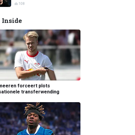
108
 Inside
eeren forceert plots
ationele transferwending