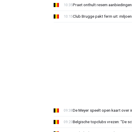
Praet onthult resem aanbiedingen
10:35
Club Brugge pakt ferm uit: miljoe
10:15
De Meyer speelt open kaart over i
09:38
Belgische topclubs vrezen: "De sch
09:20