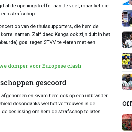
d al de openingstreffer aan de voet, maar liet die
j een strafschop.
oncert op van de thuissupporters, die hem de
korrel namen. Zelf deed Kanga ook zijn duit in het
ekeurde) goal tegen STVV te vieren met een
uwe domper voor Europese clash
afschoppen gescoord
nk afgenomen en kwam hem ook op een uitbrander
Off
 behield desondanks wel het vertrouwen in de
 de beslissing om hem de strafschop te laten