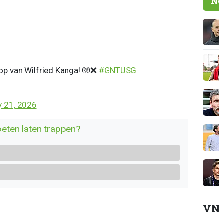
N
hop van Wilfried Kanga! 🧤❌
#GNTUSG
 21, 2026
eten laten trappen?
VN