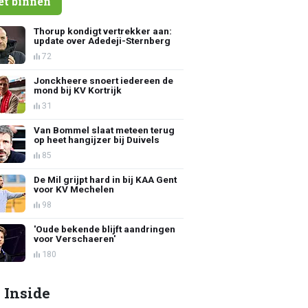
et binnen
Thorup kondigt vertrekker aan:
update over Adedeji-Sternberg
72
Jonckheere snoert iedereen de
mond bij KV Kortrijk
31
Van Bommel slaat meteen terug
op heet hangijzer bij Duivels
85
De Mil grijpt hard in bij KAA Gent
voor KV Mechelen
98
'Oude bekende blijft aandringen
voor Verschaeren'
180
 Inside