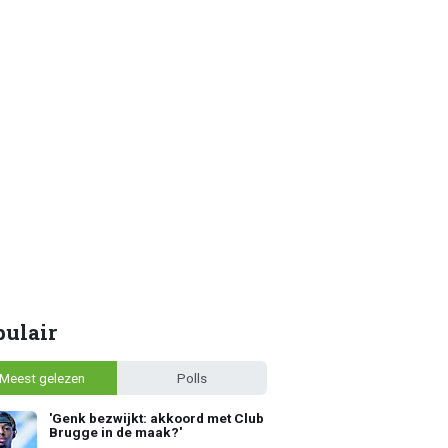
pulair
Meest gelezen
Polls
'Genk bezwijkt: akkoord met Club
Brugge in de maak?'