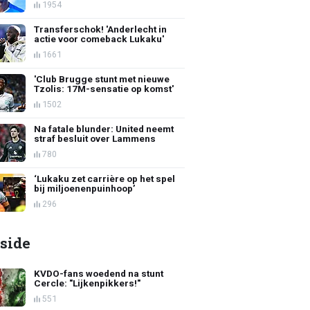
1954
Transferschok! 'Anderlecht in
actie voor comeback Lukaku'
1661
'Club Brugge stunt met nieuwe
Tzolis: 17M-sensatie op komst'
1502
Na fatale blunder: United neemt
straf besluit over Lammens
780
‘Lukaku zet carrière op het spel
bij miljoenenpuinhoop’
296
side
KVDO-fans woedend na stunt
Cercle: "Lijkenpikkers!"
551