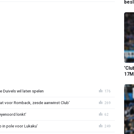
bes
'Clu
17M-
 Duivels wil laten spelen
176
t voor Romback, zesde aanwinst Club'
269
eyenoord lonkt’
62
b in pole voor Lukaku’
249