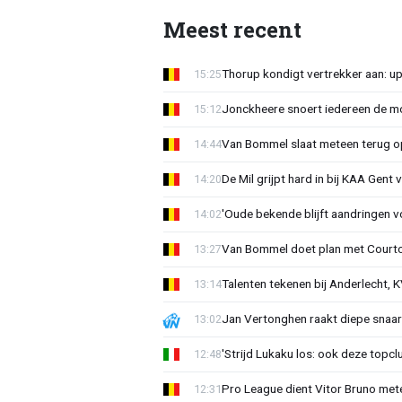
Meest recent
Thorup kondigt vertrekker aan: u
15:25
Jonckheere snoert iedereen de mon
15:12
Van Bommel slaat meteen terug op 
14:44
De Mil grijpt hard in bij KAA Gent
14:20
'Oude bekende blijft aandringen v
14:02
Van Bommel doet plan met Courto
13:27
Talenten tekenen bij Anderlecht, K
13:14
Jan Vertonghen raakt diepe snaa
13:02
'Strijd Lukaku los: ook deze topcl
12:48
Pro League dient Vitor Bruno me
12:31