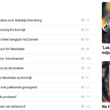
pdate over Adedeji-Sternberg
72
d bij KV Kortrijk
31
heet hangijzer bij Duivels
85
‘Luk
 voor KV Mechelen
98
milj
oor Verschaeren'
180
is uit de doeken
112
V Mechelen en Kortrijk
57
r met pakkende getuigenis
21
ub probeert'
177
teen van antwoord
Na f
216