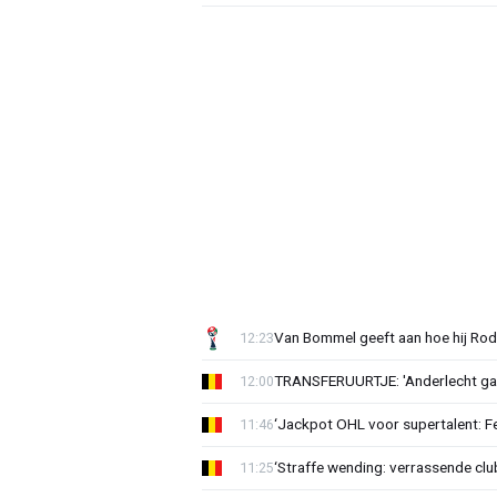
Van Bommel geeft aan hoe hij Rode
12:23
TRANSFERUURTJE: 'Anderlecht gaa
12:00
‘Jackpot OHL voor supertalent: F
11:46
‘Straffe wending: verrassende clu
11:25