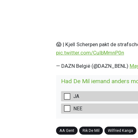
😱 | Kjell Scherpen pakt de strafsc
pic.twitter.com/CuIbMmnP0n
— DAZN België (@DAZN_BENL)
May
Had De Mil iemand anders mo
JA
NEE
AA Gent
Rik De Mil
Wilfried Kanga