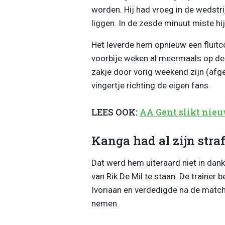
worden. Hij had vroeg in de wedstrij
liggen. In de zesde minuut miste hi
Het leverde hem opnieuw een fluitc
voorbije weken al meermaals op de 
zakje door vorig weekend zijn (afg
vingertje richting de eigen fans.
LEES OOK:
AA Gent slikt nie
Kanga had al zijn str
Dat werd hem uiteraard niet in da
van Rik De Mil te staan. De trainer
Ivoriaan en verdedigde na de match
nemen.