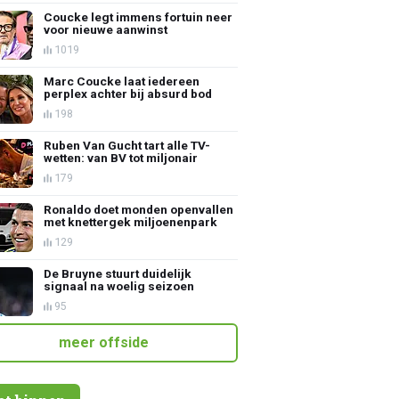
Coucke legt immens fortuin neer
voor nieuwe aanwinst
1019
Marc Coucke laat iedereen
perplex achter bij absurd bod
198
Ruben Van Gucht tart alle TV-
wetten: van BV tot miljonair
179
Ronaldo doet monden openvallen
met knettergek miljoenenpark
129
De Bruyne stuurt duidelijk
signaal na woelig seizoen
95
meer offside