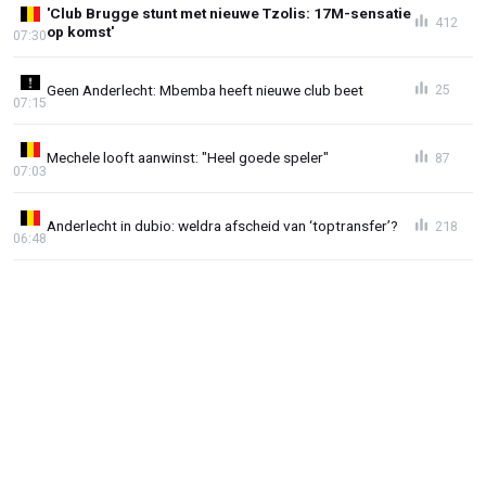
'Club Brugge stunt met nieuwe Tzolis: 17M-sensatie
412
op komst'
07:30
Geen Anderlecht: Mbemba heeft nieuwe club beet
25
07:15
Mechele looft aanwinst: "Heel goede speler"
87
07:03
Anderlecht in dubio: weldra afscheid van ‘toptransfer’?
218
06:48