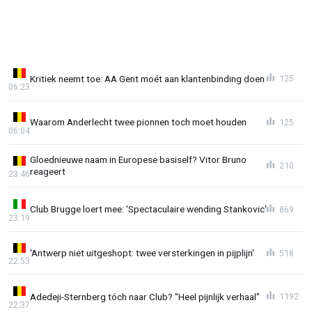
Kritiek neemt toe: AA Gent moét aan klantenbinding doen
125
06:23
Waarom Anderlecht twee pionnen toch moet houden
125
06:04
Gloednieuwe naam in Europese basiself? Vitor Bruno
210
reageert
23:46
Club Brugge loert mee: 'Spectaculaire wending Stankovic'
869
23:19
'Antwerp niet uitgeshopt: twee versterkingen in pijplijn'
518
22:53
Adedeji-Sternberg tóch naar Club? "Heel pijnlijk verhaal"
1192
22:37