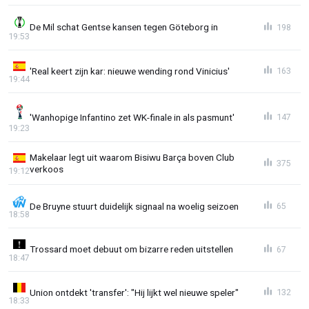
De Mil schat Gentse kansen tegen Göteborg in
198
19:53
'Real keert zijn kar: nieuwe wending rond Vinicius'
163
19:44
'Wanhopige Infantino zet WK-finale in als pasmunt'
147
19:23
Makelaar legt uit waarom Bisiwu Barça boven Club
375
verkoos
19:12
De Bruyne stuurt duidelijk signaal na woelig seizoen
65
18:58
Trossard moet debuut om bizarre reden uitstellen
67
18:47
Union ontdekt 'transfer': "Hij lijkt wel nieuwe speler"
132
18:33