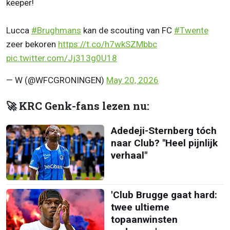
keeper!
Lucca
#Brughmans
kan de scouting van FC
#Twente
zeer bekoren
https://t.co/h7wkSZMbbc
pic.twitter.com/Jj313g0U18
— W (@WFCGRONINGEN)
May 20, 2026
🚀 KRC Genk-fans lezen nu:
Adedeji-Sternberg tóch
naar Club? "Heel pijnlijk
verhaal"
'Club Brugge gaat hard:
twee ultieme
topaanwinsten