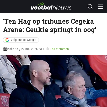
'Ten Hag op tribunes Cegeka
Arena: Genkie springt in oog'
Volg ons op Google
Kobe K
20 mei 2026 23:11
155 stemmen