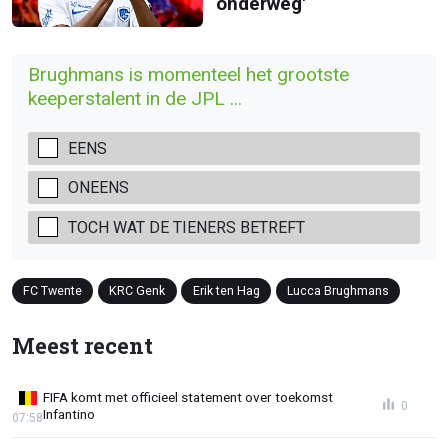
onderweg'
Brughmans is momenteel het grootste
keeperstalent in de JPL ...
EENS
ONEENS
TOCH WAT DE TIENERS BETREFT
FC Twente
KRC Genk
Erik ten Hag
Lucca Brughmans
Meest recent
FIFA komt met officieel statement over toekomst
0
Infantino
07:58