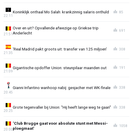
Koninklijk onthaal Mo Salah: krankzinnig salaris onthuld
85
22:11
Over en uit? Opvallende afwezige op Griekse trip
691
Anderlecht
21:51
'Real Madrid pakt groots uit: transfer van 125 miljoen'
308
21:35
Gigantische opdoffer Union: steunpilaar maanden out
191
21:09
Gianni Infantino wanhoop nabij: gesjacher met WK-finale
338
20:45
Grote tegenvaller bij Union: "Hij heeft lange weg te gaan"
338
20:25
‘Club Brugge gaat voor absolute stunt met Messi-
1058
ploegmaat’
20:00