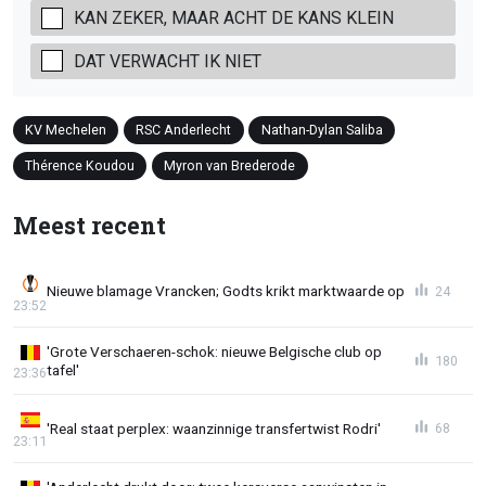
KAN ZEKER, MAAR ACHT DE KANS KLEIN
DAT VERWACHT IK NIET
KV Mechelen
RSC Anderlecht
Nathan-Dylan Saliba
Thérence Koudou
Myron van Brederode
Meest recent
Nieuwe blamage Vrancken; Godts krikt marktwaarde op
24
23:52
'Grote Verschaeren-schok: nieuwe Belgische club op
180
tafel'
23:36
'Real staat perplex: waanzinnige transfertwist Rodri'
68
23:11