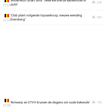
'Anderlecht drukt door: twee kersverse aanwinsten in
245
zicht'
22:53
'Club plant volgende topaankoop; nieuwe wending
283
Sternberg'
22:34
'Antwerp en STVV kruisen de degens om oude bekende'
145
22:08