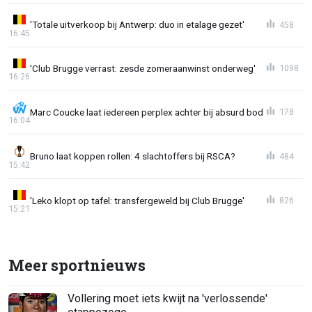
'Totale uitverkoop bij Antwerp: duo in etalage gezet'
458
16:45
'Club Brugge verrast: zesde zomeraanwinst onderweg'
1098
16:26
Marc Coucke laat iedereen perplex achter bij absurd bod
178
16:04
Bruno laat koppen rollen: 4 slachtoffers bij RSCA?
484
15:42
'Leko klopt op tafel: transfergeweld bij Club Brugge'
826
15:21
Meer sportnieuws
Vollering moet iets kwijt na 'verlossende'