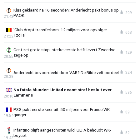
Klus geklaard na 16 seconden: Anderlecht pakt bonus op
209
PAOK
21:43
'Club dropt transferbom: 12 miljoen voor opvolger
663
Tzolis'
21:22
Gent zet grote stap: sterke eerste helft levert Zweedse
129
zege op
20:55
Anderlecht bevoordeeld door VAR? De Bilde velt oordeel
324
20:38
Na fatale blunder: United neemt straf besluit over
586
Lammens
20:10
PSG pakt eerste keer uit: 50 miljoen voor Franse WK-
39
ganger
19:54
Infantino blijft aangeschoten wild: UEFA behoudt WK-
82
boycot
19:42