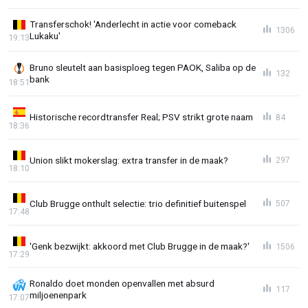
Transferschok! 'Anderlecht in actie voor comeback
1306
Lukaku'
19:13
Bruno sleutelt aan basisploeg tegen PAOK, Saliba op de
132
bank
18:51
Historische recordtransfer Real; PSV strikt grote naam
84
18:36
Union slikt mokerslag: extra transfer in de maak?
297
18:10
Club Brugge onthult selectie: trio definitief buitenspel
507
17:48
'Genk bezwijkt: akkoord met Club Brugge in de maak?'
1506
17:29
Ronaldo doet monden openvallen met absurd
117
miljoenenpark
17:07