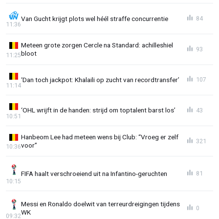
Van Gucht krijgt plots wel héél straffe concurrentie
84
11:36
Meteen grote zorgen Cercle na Standard: achilleshiel
93
bloot
11:25
‘Dan toch jackpot: Khalaili op zucht van recordtransfer’
107
11:14
‘OHL wrijft in de handen: strijd om toptalent barst los’
43
10:51
Hanbeom Lee had meteen wens bij Club: “Vroeg er zelf
321
voor”
10:36
FIFA haalt verschroeiend uit na Infantino-geruchten
81
10:15
Messi en Ronaldo doelwit van terreurdreigingen tijdens
0
WK
09:32