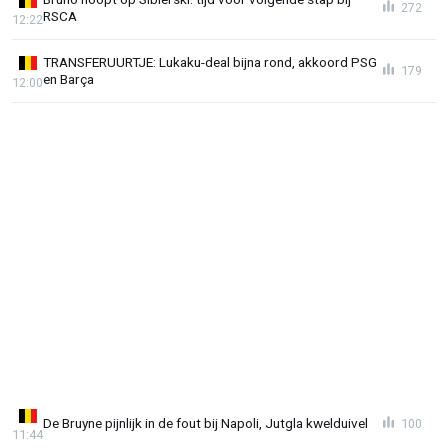
272
RSCA
12:22
TRANSFERUURTJE: Lukaku-deal bijna rond, akkoord PSG
179
en Barça
12:00
De Bruyne pijnlijk in de fout bij Napoli, Jutgla kwelduivel
100
11:44