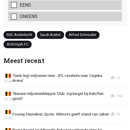
EENS
ONEENS
RSC Anderlecht
Saudi-Arabië
Alfred Schreuder
Al-Dirriyah FC
Meest recent
'Genk legt miljoenen neer: JPL-revelatie naar Cegeka
19
Arena'
13:36
'Nieuwe miljoenenklepper Club: toptarget bij beloften
144
gezet'
13:10
Fossey, Hautekiet, Epolo: Wilmots geeft stand van zaken
76
12:39
Bruno hoopt op Sibierski: tijd voor volgende stap bij