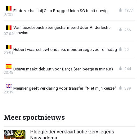
Einde verhaal bij Club Brugge: Union SG baalt stevig
1377
07:23
Vanhaezebrouck zéér gecharmeerd door Anderlecht-
256
aanwinst
07:04
Hubert waarschuwt ondanks monsterzege voor dinsdag
90
23:51
Bisiwu maakt debuut voor Barça (een beetje in mineur)
244
23:45
Meunier geeft verklaring voor transfer: "Niet mijn keuze"
389
23:19
Meer sportnieuws
Ploegleider verklaart actie Gery jegens
Niewiadoma