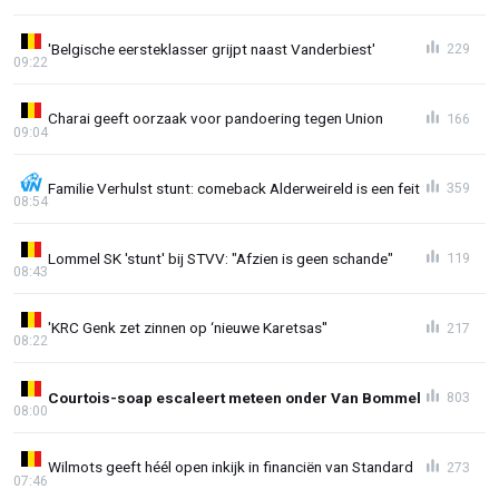
'Belgische eersteklasser grijpt naast Vanderbiest'
229
09:22
Charai geeft oorzaak voor pandoering tegen Union
166
09:04
Familie Verhulst stunt: comeback Alderweireld is een feit
359
08:54
Lommel SK 'stunt' bij STVV: "Afzien is geen schande"
119
08:43
'KRC Genk zet zinnen op ‘nieuwe Karetsas''
217
08:22
Courtois-soap escaleert meteen onder Van Bommel
803
08:00
Wilmots geeft héél open inkijk in financiën van Standard
273
07:46