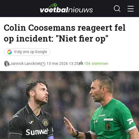
Colin Coosemans reageert fel
op incident: "Niet fier op"
Volg ons op Google
Jannick Lanckriet
13 mei 2026 13:25
156 stemmen