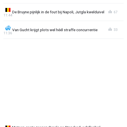
De Bruyne pijnlijk in de fout bij Napoli, Jutgla kwelduivel
67
11:44
Van Gucht krijgt plots wel héél straffe concurrentie
33
11:36