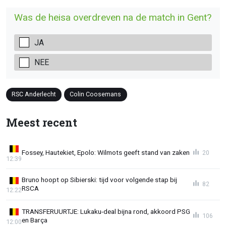
Was de heisa overdreven na de match in Gent?
JA
NEE
RSC Anderlecht
Colin Coosemans
Meest recent
Fossey, Hautekiet, Epolo: Wilmots geeft stand van zaken
20
12:39
Bruno hoopt op Sibierski: tijd voor volgende stap bij
82
RSCA
12:22
TRANSFERUURTJE: Lukaku-deal bijna rond, akkoord PSG
106
en Barça
12:00