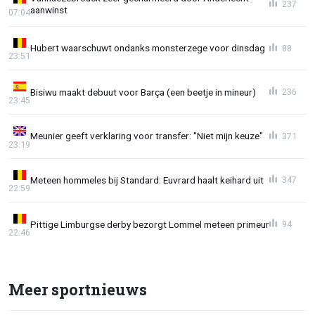
237
aanwinst
07:04
Hubert waarschuwt ondanks monsterzege voor dinsdag
88
23:51
Bisiwu maakt debuut voor Barça (een beetje in mineur)
236
23:45
Meunier geeft verklaring voor transfer: "Niet mijn keuze"
371
23:19
Meteen hommeles bij Standard: Euvrard haalt keihard uit
347
22:59
Pittige Limburgse derby bezorgt Lommel meteen primeur
94
22:46
Meer sportnieuws