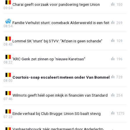
Charai geeft oorzaak voor pandoering tegen Union
150
09:04
Familie Verhulst stunt: comeback Alderweireld is een feit
269
08:54
Lommel SK 'stunt' bij STVV: "Afzien is geen schande"
109
08:43
'KRC Genk zet zinnen op ‘nieuwe Karetsas''
196
08:22
Courtois-soap escaleert meteen onder Van Bommel
729
08:00
Wilmots geeft héél open inkijk in financiën van Standard
254
07:46
Einde verhaal bij Club Brugge: Union SG baalt stevig
1275
07:23
Vanhaezebrouck zéér gecharmeerd door Anderlecht-