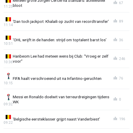
Meteen grote zorgen Cercle na Standard: achilleshiel
67
bloot
11:25
‘Dan toch jackpot: Khalaili op zucht van recordtransfer’
89
11:14
‘OHL wrijft in de handen: strijd om toptalent barst los’
36
10:51
Hanbeom Lee had meteen wens bij Club: “Vroeg er zelf
246
voor”
10:36
FIFA haalt verschroeiend uit na Infantino-geruchten
76
10:15
Messi en Ronaldo doelwit van terreurdreigingen tijdens
0
WK
09:32
'Belgische eersteklasser grijpt naast Vanderbiest'
196
09:22