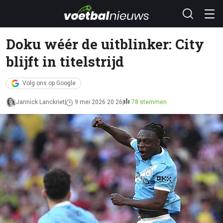
Doku wéér de uitblinker: City
blijft in titelstrijd
Volg ons op Google
Jannick Lanckriet
9 mei 2026 20:26
78 stemmen