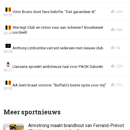
Vitor Bruno doet fans belofte: "Dat garandeer ik"
329
09:30
Wie legt Club en Union vuur aan schenen? Boudeweel
565
oordeelt
08:46
Anthony Limbombe verrast iedereen met nieuwe club
90
08:38
Llansana spreekt ambitieuze taal voor PAOK Saloniki
270
08:21
AA Gent kraait victorie: "Buffalo's beste optie voor mij"
272
08:00
Meer sportnieuws
Armstrong maakt brandhout van Ferrand-Prévot: