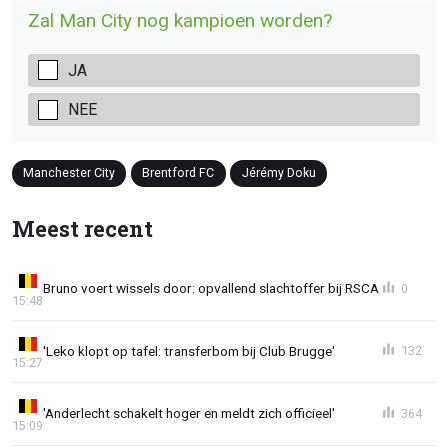
Zal Man City nog kampioen worden?
JA
NEE
Manchester City
Brentford FC
Jérémy Doku
Meest recent
Bruno voert wissels door: opvallend slachtoffer bij RSCA
0
15:48
'Leko klopt op tafel: transferbom bij Club Brugge'
132
15:27
'Anderlecht schakelt hoger en meldt zich officieel'
364
15:09