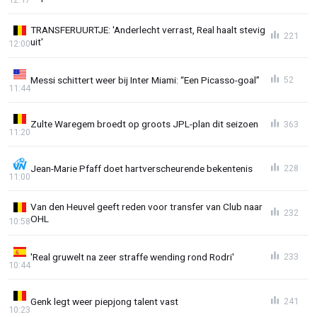
TRANSFERUURTJE: 'Anderlecht verrast, Real haalt stevig
221
uit'
12:00
Messi schittert weer bij Inter Miami: “Een Picasso-goal”
52
11:44
Zulte Waregem broedt op groots JPL-plan dit seizoen
363
11:20
Jean-Marie Pfaff doet hartverscheurende bekentenis
228
11:00
Van den Heuvel geeft reden voor transfer van Club naar
232
OHL
10:58
'Real gruwelt na zeer straffe wending rond Rodri'
233
10:44
Genk legt weer piepjong talent vast
241
10:23