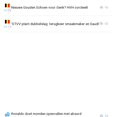
Nieuwe Gouden Schoen voor Genk? HVH oordeelt
96
14:38
'STVV plant dubbelslag: terugkeer smaakmaker en Saudi'
83
14:19
Ronaldo doet monden openvallen met absurd
50