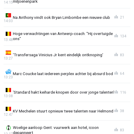
miljoenenpark
14:15
Na Anthony vindt ook Bryan Limbombe een nieuwe club
21
14:03
Hoge verwachtingen van Antwerp-coach: "Hij overtuigde
134
ons"
13:48
'Transfersaga Vinicius Jr kent eindelijk ontknoping'
83
13:27
Marc Coucke laat iedereen perplex achter bij absurd bod
64
13:23
'Standard hakt keiharde knopen door over jonge talenten'
116
13:08
KV Mechelen stuurt opnieuw twee talenten naar Helmond
38
12:47
Woelige aanloop Gent: vuurwerk aan hotel, icoon
83
depanneert
12:17