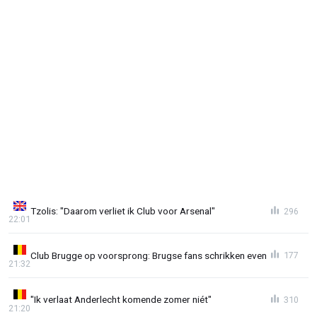
Tzolis: "Daarom verliet ik Club voor Arsenal"
296
22:01
Club Brugge op voorsprong: Brugse fans schrikken even
177
21:32
"Ik verlaat Anderlecht komende zomer niét"
310
21:20