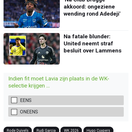
akkoord: ongeziene
wending rond Adedeji'
Na fatale blunder:
United neemt straf
besluit over Lammens
Indien fit moet Lavia zijn plaats in de WK-
selectie krijgen ...
EENS
ONEENS
Rode Duivels
Rudi Garcia
WK 2026
Hugo Cuypers