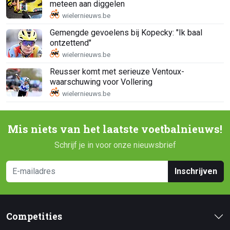
meteen aan diggelen
Gemengde gevoelens bij Kopecky: "Ik baal
ontzettend"
Reusser komt met serieuze Ventoux-
waarschuwing voor Vollering
Mis niets van het laatste voetbalnieuws!
Schrijf je in voor onze nieuwsbrief
Inschrijven
Competities