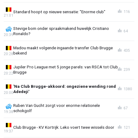
Standard hoopt op nieuwe sensatie: "Enorme club"
116
21:01
Stevige bom onder spraakmakend huwelijk Cristiano
64
Ronaldo?
20:39
Madou maakt volgende ingaande transfer Club Brugge
435
bekend
20:28
Jupiler Pro League met 5 jonge parels: van RSCA tot Club
239
Brugge
20:22
'Na Club Brugge-akkoord: ongeziene wending rond
1380
Adedeji'
20:00
Ruben Van Gucht zorgt voor enorme relationele
67
schokgolf
19:38
Club Brugge - KV Kortrijk: Leko voert twee wissels door
121
19:37