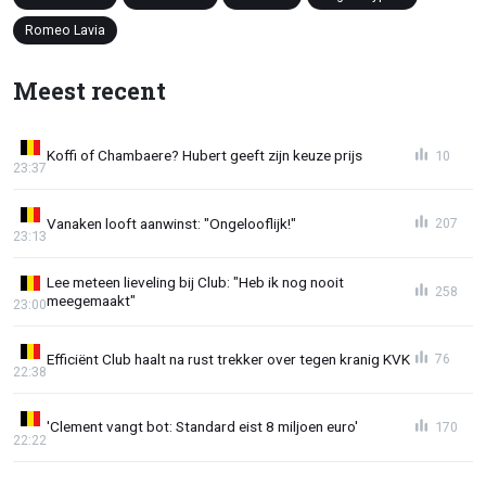
Romeo Lavia
Meest recent
Koffi of Chambaere? Hubert geeft zijn keuze prijs
10
23:37
Vanaken looft aanwinst: "Ongelooflijk!"
207
23:13
Lee meteen lieveling bij Club: "Heb ik nog nooit
258
meegemaakt"
23:00
Efficiënt Club haalt na rust trekker over tegen kranig KVK
76
22:38
'Clement vangt bot: Standard eist 8 miljoen euro'
170
22:22