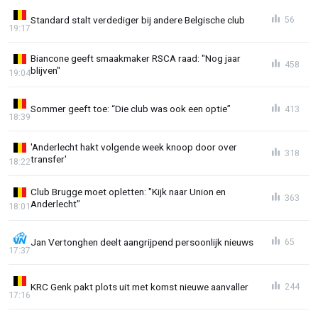
Standard stalt verdediger bij andere Belgische club
56
19:17
Biancone geeft smaakmaker RSCA raad: "Nog jaar
458
blijven"
19:04
Sommer geeft toe: “Die club was ook een optie”
413
18:39
'Anderlecht hakt volgende week knoop door over
318
transfer'
18:22
Club Brugge moet opletten: "Kijk naar Union en
363
Anderlecht"
18:01
Jan Vertonghen deelt aangrijpend persoonlijk nieuws
65
17:37
KRC Genk pakt plots uit met komst nieuwe aanvaller
244
17:16