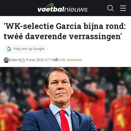
'WK-selectie Garcia bijna rond:
twéé daverende verrassingen'
Volg ons op Google
Kobe K
9 mei 2026 07:10
645 stemmen