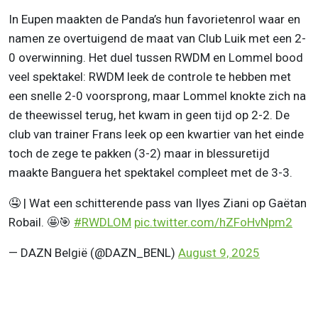
In Eupen maakten de Panda’s hun favorietenrol waar en
namen ze overtuigend de maat van Club Luik met een 2-
0 overwinning. Het duel tussen RWDM en Lommel bood
veel spektakel: RWDM leek de controle te hebben met
een snelle 2-0 voorsprong, maar Lommel knokte zich na
de theewissel terug, het kwam in geen tijd op 2-2. De
club van trainer Frans leek op een kwartier van het einde
toch de zege te pakken (3-2) maar in blessuretijd
maakte Banguera het spektakel compleet met de 3-3.
🤤 | Wat een schitterende pass van Ilyes Ziani op Gaëtan
Robail. 🤩🎯
#RWDLOM
pic.twitter.com/hZFoHvNpm2
— DAZN België (@DAZN_BENL)
August 9, 2025