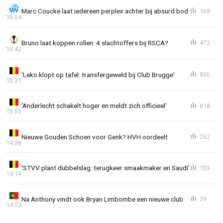
Marc Coucke laat iedereen perplex achter bij absurd bod
168
16:04
Bruno laat koppen rollen: 4 slachtoffers bij RSCA?
472
15:42
'Leko klopt op tafel: transfergeweld bij Club Brugge'
800
15:21
'Anderlecht schakelt hoger en meldt zich officieel'
818
15:03
Nieuwe Gouden Schoen voor Genk? HVH oordeelt
262
14:38
'STVV plant dubbelslag: terugkeer smaakmaker en Saudi'
159
14:19
Na Anthony vindt ook Bryan Limbombe een nieuwe club
29
14:03