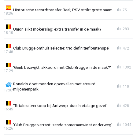
Historische recordtransfer Real; PSV strikt grote naam
75
18:36
Union slikt mokerslag: extra transfer in de maak?
283
18:10
Club Brugge onthult selectie: trio definitief buitenspel
472
17:48
'Genk bezwijkt: akkoord met Club Brugge in de maak?'
1392
17:29
Ronaldo doet monden openvallen met absurd
110
miljoenenpark
17:07
'Totale uitverkoop bij Antwerp: duo in etalage gezet'
428
16:45
'Club Brugge verrast: zesde zomeraanwinst onderweg'
1044
16:26