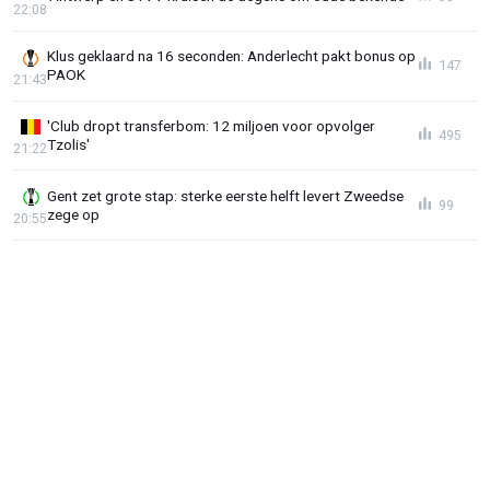
22:08
Klus geklaard na 16 seconden: Anderlecht pakt bonus op
147
PAOK
21:43
'Club dropt transferbom: 12 miljoen voor opvolger
495
Tzolis'
21:22
Gent zet grote stap: sterke eerste helft levert Zweedse
99
zege op
20:55