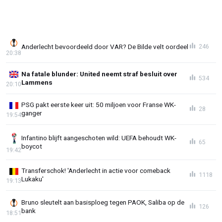
Anderlecht bevoordeeld door VAR? De Bilde velt oordeel
246
20:38
Na fatale blunder: United neemt straf besluit over
534
Lammens
20:10
PSG pakt eerste keer uit: 50 miljoen voor Franse WK-
28
ganger
19:54
Infantino blijft aangeschoten wild: UEFA behoudt WK-
65
boycot
19:42
Transferschok! 'Anderlecht in actie voor comeback
1118
Lukaku'
19:13
Bruno sleutelt aan basisploeg tegen PAOK, Saliba op de
126
bank
18:51