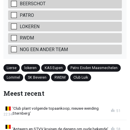
BEERSCHOT
PATRO
LOKEREN
RWDM
NOG EEN ANDER TEAM
Lierse
lokeren
KAS Eupen
Patro Eisden Maasmechelen
Lommel
SK Beveren
RWDM
Club Luik
Meest recent
'Club plant volgende topaankoop; nieuwe wending
51
Sternberg'
22:34
'Antwerp en STVV kruisen de degens om oude bekende'
58