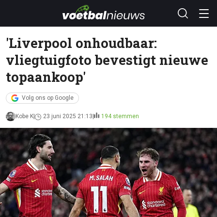
'Liverpool onhoudbaar:
vliegtuigfoto bevestigt nieuwe
topaankoop'
Volg ons op Google
Kobe K
23 juni 2025 21:13
194 stemmen