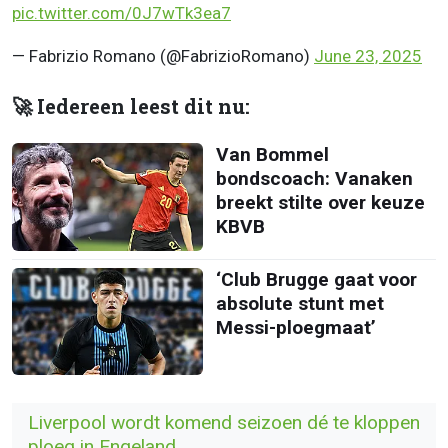
pic.twitter.com/0J7wTk3ea7
— Fabrizio Romano (@FabrizioRomano)
June 23, 2025
🚀 Iedereen leest dit nu:
Van Bommel
bondscoach: Vanaken
breekt stilte over keuze
KBVB
‘Club Brugge gaat voor
absolute stunt met
Messi-ploegmaat’
Liverpool wordt komend seizoen dé te kloppen
ploeg in Engeland ...