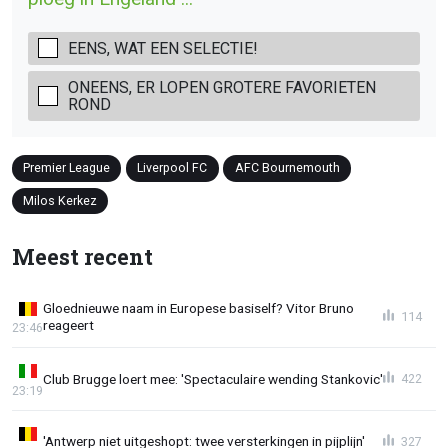
EENS, WAT EEN SELECTIE!
ONEENS, ER LOPEN GROTERE FAVORIETEN
ROND
Premier League
Liverpool FC
AFC Bournemouth
Milos Kerkez
Meest recent
Gloednieuwe naam in Europese basiself? Vitor Bruno
114
reageert
23:46
Club Brugge loert mee: 'Spectaculaire wending Stankovic'
422
23:19
'Antwerp niet uitgeshopt: twee versterkingen in pijplijn'
327