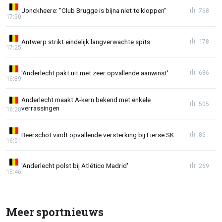
Jonckheere: "Club Brugge is bijna niet te kloppen"
768
17:50
Antwerp strikt eindelijk langverwachte spits
178
17:25
'Anderlecht pakt uit met zeer opvallende aanwinst'
686
16:39
Anderlecht maakt A-kern bekend met enkele
505
verrassingen
16:20
Beerschot vindt opvallende versterking bij Lierse SK
86
16:01
'Anderlecht polst bij Atlético Madrid'
269
15:46
Meer sportnieuws