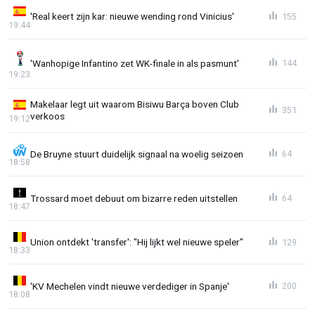
'Real keert zijn kar: nieuwe wending rond Vinicius'
155
19:44
'Wanhopige Infantino zet WK-finale in als pasmunt'
144
19:23
Makelaar legt uit waarom Bisiwu Barça boven Club
351
verkoos
19:12
De Bruyne stuurt duidelijk signaal na woelig seizoen
64
18:58
Trossard moet debuut om bizarre reden uitstellen
64
18:47
Union ontdekt 'transfer': "Hij lijkt wel nieuwe speler"
129
18:33
'KV Mechelen vindt nieuwe verdediger in Spanje'
200
18:08