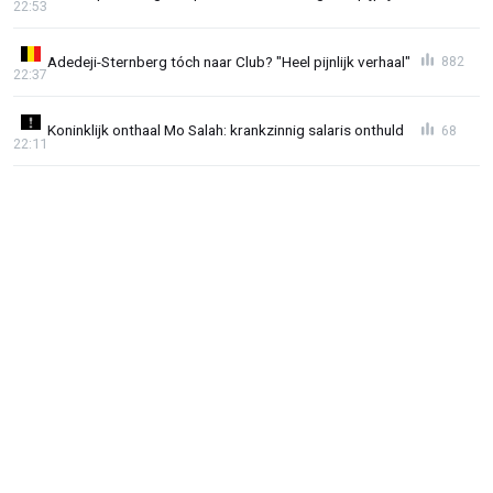
22:53
Adedeji-Sternberg tóch naar Club? "Heel pijnlijk verhaal"
882
22:37
Koninklijk onthaal Mo Salah: krankzinnig salaris onthuld
68
22:11