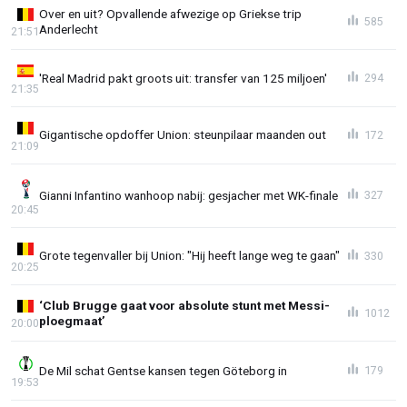
Over en uit? Opvallende afwezige op Griekse trip
585
Anderlecht
21:51
'Real Madrid pakt groots uit: transfer van 125 miljoen'
294
21:35
Gigantische opdoffer Union: steunpilaar maanden out
172
21:09
Gianni Infantino wanhoop nabij: gesjacher met WK-finale
327
20:45
Grote tegenvaller bij Union: "Hij heeft lange weg te gaan"
330
20:25
‘Club Brugge gaat voor absolute stunt met Messi-
1012
ploegmaat’
20:00
De Mil schat Gentse kansen tegen Göteborg in
179
19:53