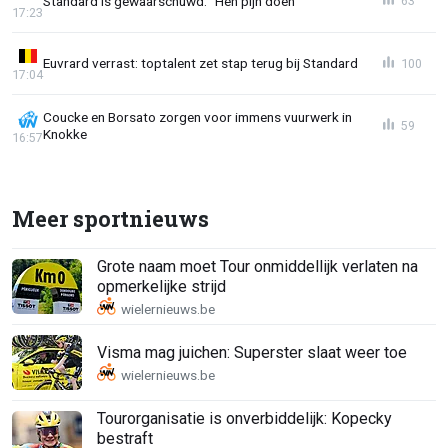
Standard is gewaarschuwd: "Hen pijn doen"
63
17:23
Euvrard verrast: toptalent zet stap terug bij Standard
100
17:04
Coucke en Borsato zorgen voor immens vuurwerk in
59
Knokke
16:57
Meer sportnieuws
Grote naam moet Tour onmiddellijk verlaten na
opmerkelijke strijd
Visma mag juichen: Superster slaat weer toe
Tourorganisatie is onverbiddelijk: Kopecky
bestraft