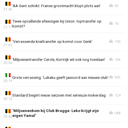
'AA Gent schrikt: Franse grootmacht klopt plots aan'
95
21:45
Twee opvallende afwezigen bij Union: toptransfer op
70
komst?
21:17
'Verrassende knaltransfer op komst voor Genk'
190
21:02
'Miljoenentransfer Cercle, Kortrijk wil ook nog toeslaan'
106
20:36
Grote verrassing: 'Lukaku geeft jawoord aan nieuwe club'
505
20:19
Standard begint nieuw seizoen met serieuze mokerslag
124
20:13
‘Miljoenenbom bij Club Brugge: Leko krijgt zijn
588
eigen Yamal’
20:00