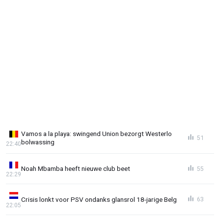
Vamos a la playa: swingend Union bezorgt Westerlo
51
bolwassing
22:40
Noah Mbamba heeft nieuwe club beet
55
22:29
Crisis lonkt voor PSV ondanks glansrol 18-jarige Belg
63
22:05