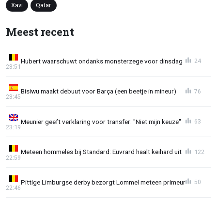
Xavi
Qatar
Meest recent
Hubert waarschuwt ondanks monsterzege voor dinsdag
24
23:51
Bisiwu maakt debuut voor Barça (een beetje in mineur)
76
23:45
Meunier geeft verklaring voor transfer: "Niet mijn keuze"
63
23:19
Meteen hommeles bij Standard: Euvrard haalt keihard uit
122
22:59
Pittige Limburgse derby bezorgt Lommel meteen primeur
50
22:46