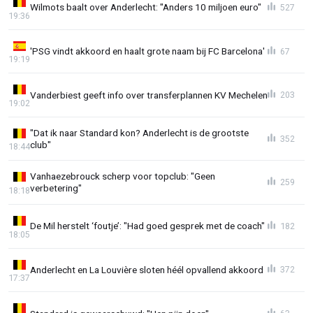
Wilmots baalt over Anderlecht: "Anders 10 miljoen euro"
527
19:36
'PSG vindt akkoord en haalt grote naam bij FC Barcelona'
67
19:19
Vanderbiest geeft info over transferplannen KV Mechelen
203
19:02
"Dat ik naar Standard kon? Anderlecht is de grootste
352
club"
18:44
Vanhaezebrouck scherp voor topclub: "Geen
259
verbetering"
18:18
De Mil herstelt ‘foutje’: "Had goed gesprek met de coach"
182
18:05
Anderlecht en La Louvière sloten héél opvallend akkoord
372
17:37