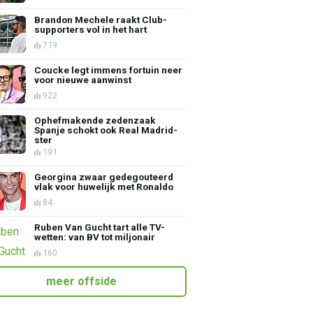
Brandon Mechele raakt Club-
supporters vol in het hart
719
Coucke legt immens fortuin neer
voor nieuwe aanwinst
922
Ophefmakende zedenzaak
Spanje schokt ook Real Madrid-
ster
191
Georgina zwaar gedegouteerd
vlak voor huwelijk met Ronaldo
84
Ruben Van Gucht tart alle TV-
wetten: van BV tot miljonair
160
meer offside