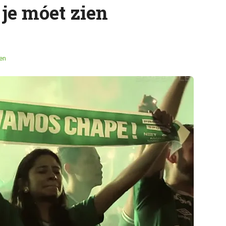
 je móet zien
en