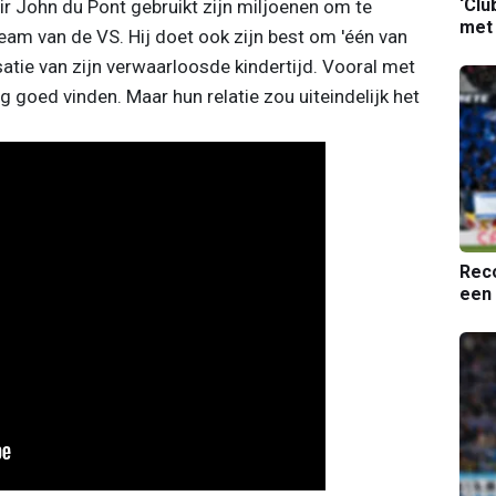
‘Clu
air John du Pont gebruikt zijn miljoenen om te
met
team van de VS. Hij doet ook zijn best om 'één van
atie van zijn verwaarloosde kindertijd. Vooral met
erg goed vinden. Maar hun relatie zou uiteindelijk het
Reco
een 