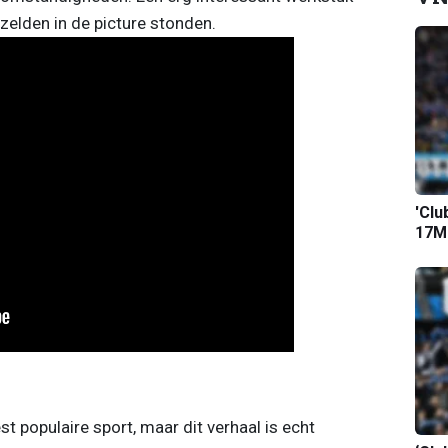
 zelden in de picture stonden.
'Clu
17M-
t populaire sport, maar dit verhaal is echt