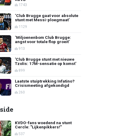
1743
‘Club Brugge gaat voor absolute
stunt met Messi-ploegmaat’
1129
‘Miljoenenbom Club Brugge:
angst voor totale flop groeit’
913
'Club Brugge stunt met nieuwe
Tzolis: 17M-sensatie op komst'
899
Laatste stuiptrekking Infatino?
Crisismeeting afgekondigd
260
side
KVDO-fans woedend na stunt
Cercle: "Lijkenpikkers!"
537