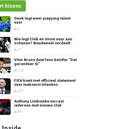
et binnen
Genk legt weer piepjong talent
vast
0
Wie legt Club en Union vuur aan
schenen? Boudeweel oordeelt
71
Vitor Bruno doet fans belofte: "Dat
garandeer ik"
128
FIFA komt met officieel statement
over toekomst Infantino
227
Anthony Limbombe verrast
iedereen met nieuwe club
39
 Inside