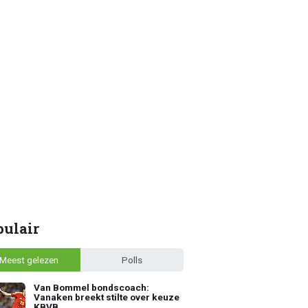
pulair
Meest gelezen
Polls
Van Bommel bondscoach:
Vanaken breekt stilte over keuze
KBVB