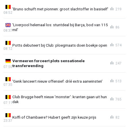
'Bruno schuift met pionnen: groot slachtoffer in basiself'
219
08:52
'Liverpool helemaal los: stuntdeal bij Barça, bod van 115
86
mil'
08:37
Potts debuteert bij Club: ploegmaats doen boekje open
574
08:12
Vermeeren forceert plots sensationele
247
transferwending
07:50
'Genk lanceert nieuw offensief: dríé extra aanwinsten'
513
07:35
Club Brugge heeft nieuw 'monster': kranten gaan uit hun
765
dak
07:11
Koffi of Chambaere? Hubert geeft zijn keuze prijs
82
23:37