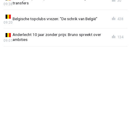
30
transfers
09:38
Belgische topclubs vrezen: "De schrik van België"
438
09:20
Anderlecht 10 jaar zonder prijs: Bruno spreekt over
134
ambities
09:01