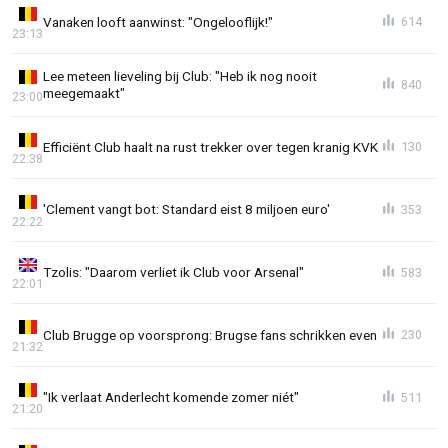
Vanaken looft aanwinst: "Ongelooflijk!"
614
23:13
Lee meteen lieveling bij Club: "Heb ik nog nooit
840
meegemaakt"
23:00
Efficiënt Club haalt na rust trekker over tegen kranig KVK
130
22:38
'Clement vangt bot: Standard eist 8 miljoen euro'
353
22:22
Tzolis: "Daarom verliet ik Club voor Arsenal"
583
22:01
Club Brugge op voorsprong: Brugse fans schrikken even
230
21:32
"Ik verlaat Anderlecht komende zomer niét"
511
21:20