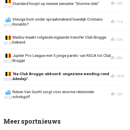
Standard hoopt op nieuwe sensatie: "Enorme club"
195
21:01
Stevige bom onder spraakmakend huwelijk Cristiano
114
Ronaldo?
20:39
Madou maakt volgende ingaande transfer Club Brugge
578
bekend
20:28
Jupiler Pro League met 5 jonge parels: van RSCA tot Club
339
Brugge
20:22
'Na Club Brugge-akkoord: ongeziene wending rond
1647
Adedeji'
20:00
Ruben Van Gucht zorgt voor enorme relationele
120
schokgolf
19:38
Meer sportnieuws