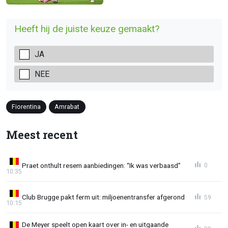
Heeft hij de juiste keuze gemaakt?
JA
NEE
Fiorentina
Amrabat
Meest recent
Praet onthult resem aanbiedingen: “Ik was verbaasd”
0
10:35
Club Brugge pakt ferm uit: miljoenentransfer afgerond
59
10:15
De Meyer speelt open kaart over in- en uitgaande