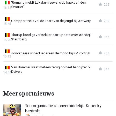
‘Romano meldt Lukaku-nieuws: club haakt af, één
262
favoriet’
16:12
Compper trekt vol de kaart van de jeugd bij Antwerp
230
15:45
Thorup kondigt vertrekker aan: update over Adedeji-
967
Sternberg
15:25
Jonckheere snoert iedereen de mond bij KV Kortrijk
200
15:12
Van Bommel slaat meteen terug op heet hangijzer bij
314
Duivels
14:44
Meer sportnieuws
Tourorganisatie is onverbiddelijk: Kopecky
bestraft