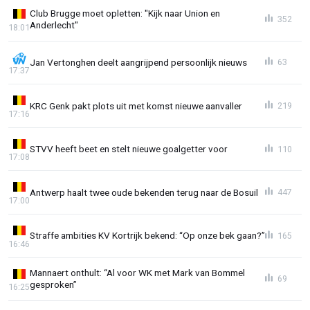
Club Brugge moet opletten: "Kijk naar Union en
352
Anderlecht"
18:01
Jan Vertonghen deelt aangrijpend persoonlijk nieuws
63
17:37
KRC Genk pakt plots uit met komst nieuwe aanvaller
219
17:16
STVV heeft beet en stelt nieuwe goalgetter voor
110
17:08
Antwerp haalt twee oude bekenden terug naar de Bosuil
447
17:00
Straffe ambities KV Kortrijk bekend: “Op onze bek gaan?”
165
16:46
Mannaert onthult: “Al voor WK met Mark van Bommel
69
gesproken”
16:25