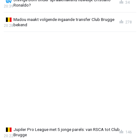
34
Ronaldo?
20:39
Madou maakt volgende ingaande transfer Club Brugge
278
bekend
20:28
Jupiler Pro League met 5 jonge parels: van RSCA tot Club
146
Brugge
20:22