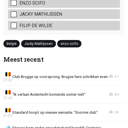
ENZO SCIFO
JACKY MATHIJSSEN
FILIP DE WILDE
België
Jacky Mathijssen
enzo scifo
Meest recent
Club Brugge op voorsprong: Brugse fans schrikken even
61
21:32
"Ik verlaat Anderlecht komende zomer niét"
84
21:20
Standard hoopt op nieuwe sensatie: "Enorme club"
36
21:01
Stevige bom onder spraakmakend huwelijk Cristiano