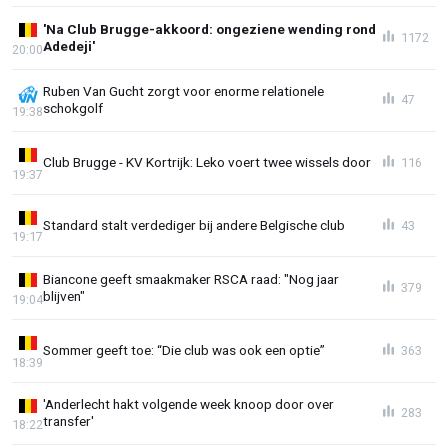
'Na Club Brugge-akkoord: ongeziene wending rond
1172
Adedeji'
20:00
Ruben Van Gucht zorgt voor enorme relationele
47
schokgolf
19:38
Club Brugge - KV Kortrijk: Leko voert twee wissels door
116
19:37
Standard stalt verdediger bij andere Belgische club
43
19:17
Biancone geeft smaakmaker RSCA raad: "Nog jaar
379
blijven"
19:04
Sommer geeft toe: “Die club was ook een optie”
363
18:39
'Anderlecht hakt volgende week knoop door over
283
transfer'
18:22