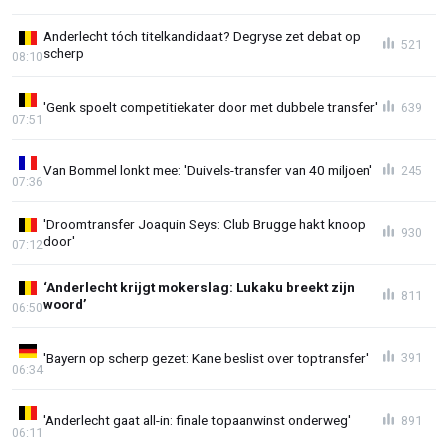
Anderlecht tóch titelkandidaat? Degryse zet debat op
521
scherp
08:10
'Genk spoelt competitiekater door met dubbele transfer'
639
07:51
Van Bommel lonkt mee: 'Duivels-transfer van 40 miljoen'
245
07:36
'Droomtransfer Joaquin Seys: Club Brugge hakt knoop
930
door'
07:12
‘Anderlecht krijgt mokerslag: Lukaku breekt zijn
811
woord’
06:50
'Bayern op scherp gezet: Kane beslist over toptransfer'
391
06:34
'Anderlecht gaat all-in: finale topaanwinst onderweg'
891
06:11