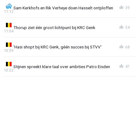
Sam Kerkhofs en Rik Verheye doen Hasselt ontploffen
39
11:12
Thorup ziet één groot lichtpunt bij KRC Genk
54
11:04
'Hasi shopt bij KRC Genk, géén succes bij STVV'
68
10:39
Stijnen spreekt klare taal over ambities Patro Eisden
47
10:22