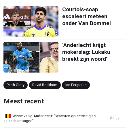
Courtois-soap
escaleert meteen
onder Van Bommel
‘Anderlecht krijgt
mokerslag: Lukaku
breekt zijn woord’
Perth Glory
David Beckham
Ian Ferguson
Meest recent
Wisselvallig Anderlecht: "Wachten op eerste glas
59
champagne"
11:22