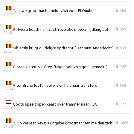
'Nieuwe grootmacht meldt zich voor El Ouahdi'
206
23:55
Antwerp houdt hart vast: revelatie meteen tijdlang out
359
23:46
Sibierski krijgt duidelijke opdracht: "Dat mist Anderlecht"
511
23:27
Glorieuze rentree Frey: "Nog nooit zo'n goal gemaakt"
122
22:57
Vitor Bruno looft invallers en hint naar transfers
563
22:34
Godts speelt open kaart over transfer naar PSG
127
22:08
'Club verliest Seys: 3 Engelse grootmachten melden zich'
1068
21:54