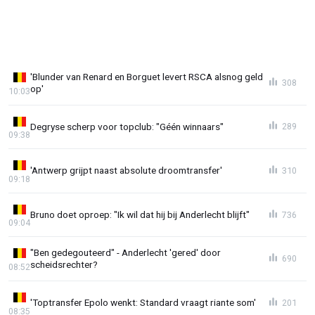
'Blunder van Renard en Borguet levert RSCA alsnog geld
308
op'
10:03
Degryse scherp voor topclub: "Géén winnaars"
289
09:38
'Antwerp grijpt naast absolute droomtransfer'
310
09:18
Bruno doet oproep: "Ik wil dat hij bij Anderlecht blijft"
736
09:04
"Ben gedegouteerd" - Anderlecht 'gered' door
690
scheidsrechter?
08:52
'Toptransfer Epolo wenkt: Standard vraagt riante som'
201
08:35