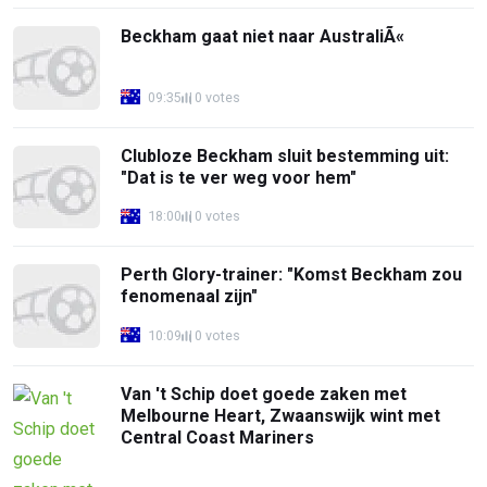
Beckham gaat niet naar AustraliÃ«
09:35
0 votes
Clubloze Beckham sluit bestemming uit:
"Dat is te ver weg voor hem"
18:00
0 votes
Perth Glory-trainer: "Komst Beckham zou
fenomenaal zijn"
10:09
0 votes
Van 't Schip doet goede zaken met
Melbourne Heart, Zwaanswijk wint met
Central Coast Mariners