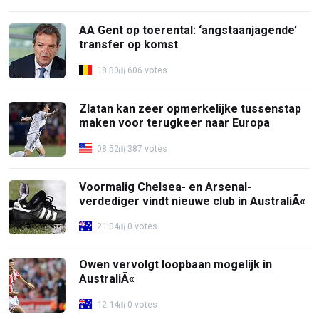
AA Gent op toerental: ‘angstaanjagende’
transfer op komst
18:30
606 votes
Zlatan kan zeer opmerkelijke tussenstap
maken voor terugkeer naar Europa
08:52
387 votes
Voormalig Chelsea- en Arsenal-
verdediger vindt nieuwe club in AustraliÃ«
21:04
0 votes
Owen vervolgt loopbaan mogelijk in
AustraliÃ«
12:14
0 votes