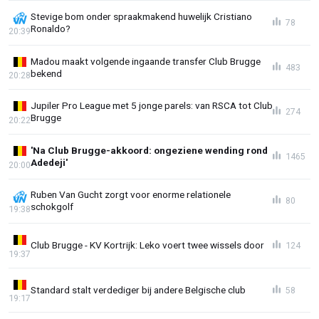
Stevige bom onder spraakmakend huwelijk Cristiano
78
Ronaldo?
20:39
Madou maakt volgende ingaande transfer Club Brugge
483
bekend
20:28
Jupiler Pro League met 5 jonge parels: van RSCA tot Club
274
Brugge
20:22
'Na Club Brugge-akkoord: ongeziene wending rond
1465
Adedeji'
20:00
Ruben Van Gucht zorgt voor enorme relationele
80
schokgolf
19:38
Club Brugge - KV Kortrijk: Leko voert twee wissels door
124
19:37
Standard stalt verdediger bij andere Belgische club
58
19:17