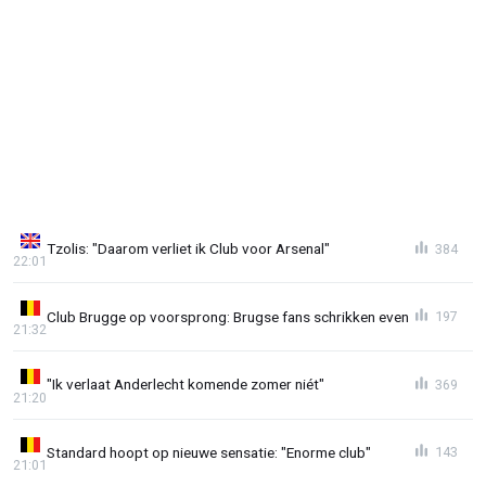
Tzolis: "Daarom verliet ik Club voor Arsenal"
384
22:01
Club Brugge op voorsprong: Brugse fans schrikken even
197
21:32
"Ik verlaat Anderlecht komende zomer niét"
369
21:20
Standard hoopt op nieuwe sensatie: "Enorme club"
143
21:01