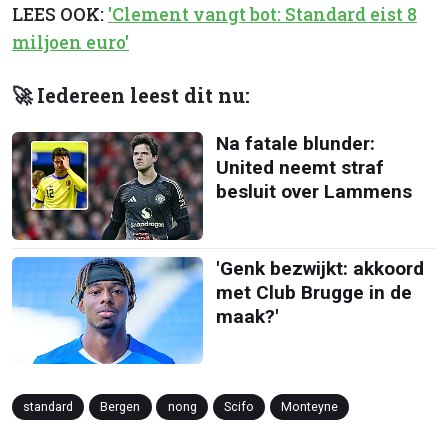
LEES OOK:
'Clement vangt bot: Standard eist 8
miljoen euro'
🚀 Iedereen leest dit nu:
Na fatale blunder:
United neemt straf
besluit over Lammens
'Genk bezwijkt: akkoord
met Club Brugge in de
maak?'
standard
Bergen
nong
Scifo
Monteyne