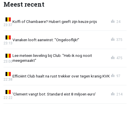
Meest recent
Koffi of Chambaere? Hubert geeft zijn keuze prijs
24
23:37
Vanaken looft aanwinst: "Ongelooflijk!"
375
23:13
Lee meteen lieveling bij Club: "Heb ik nog nooit
475
meegemaakt"
23:00
Efficiënt Club haalt na rust trekker over tegen kranig KVK
97
22:38
'Clement vangt bot: Standard eist 8 miljoen euro'
214
22:22