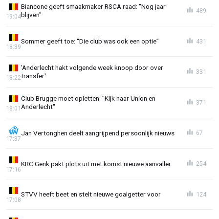
Biancone geeft smaakmaker RSCA raad: "Nog jaar
489
blijven"
19:04
Sommer geeft toe: “Die club was ook een optie”
431
18:39
'Anderlecht hakt volgende week knoop door over
331
transfer'
18:22
Club Brugge moet opletten: "Kijk naar Union en
371
Anderlecht"
18:01
Jan Vertonghen deelt aangrijpend persoonlijk nieuws
67
17:37
KRC Genk pakt plots uit met komst nieuwe aanvaller
254
17:16
STVV heeft beet en stelt nieuwe goalgetter voor
124
17:08