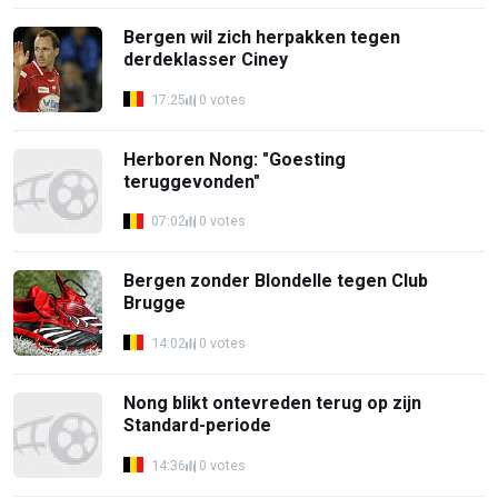
Bergen wil zich herpakken tegen
derdeklasser Ciney
17:25
0 votes
Herboren Nong: "Goesting
teruggevonden"
07:02
0 votes
Bergen zonder Blondelle tegen Club
Brugge
14:02
0 votes
Nong blikt ontevreden terug op zijn
Standard-periode
14:36
0 votes