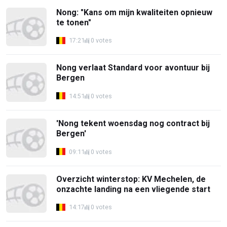
Nong: "Kans om mijn kwaliteiten opnieuw
te tonen"
17:21
0 votes
Nong verlaat Standard voor avontuur bij
Bergen
14:51
0 votes
'Nong tekent woensdag nog contract bij
Bergen'
09:11
0 votes
Overzicht winterstop: KV Mechelen, de
onzachte landing na een vliegende start
14:17
0 votes