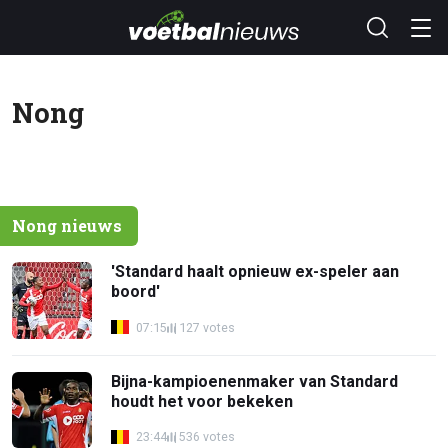
Nong
Nong nieuws
'Standard haalt opnieuw ex-speler aan
boord'
07:15
127 votes
Bijna-kampioenenmaker van Standard
houdt het voor bekeken
23:44
536 votes