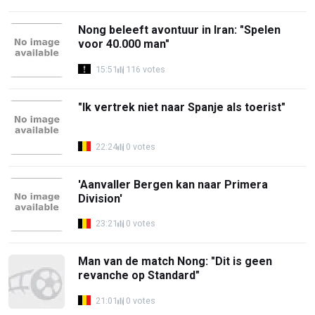
Nong beleeft avontuur in Iran: "Spelen
voor 40.000 man"
15:51
116 votes
"Ik vertrek niet naar Spanje als toerist"
22:24
0 votes
'Aanvaller Bergen kan naar Primera
Division'
23:21
0 votes
Man van de match Nong: "Dit is geen
revanche op Standard"
21:01
0 votes