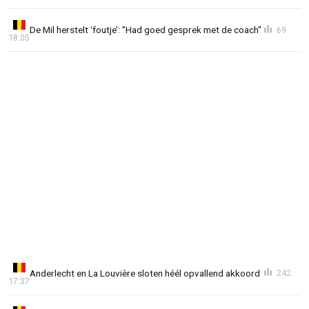
De Mil herstelt ‘foutje’: "Had goed gesprek met de coach"
69
18:05
Anderlecht en La Louvière sloten héél opvallend akkoord
242
17:37