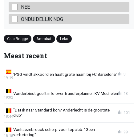
NEE
ONDUIDELIJK NOG
Club Brugge
Amrabat
Leko
Meest recent
'PSG vindt akkoord en haalt grote naam bij FC Barcelona'
3
19:19
Vanderbiest geeft info over transferplannen KV Mechelen
13
19:02
"Dat ik naar Standard kon? Anderlecht is de grootste
101
club"
18:44
Vanhaezebrouck scherp voor topclub: "Geen
99
verbetering"
18:18