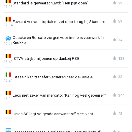
Standard is gewaarschuwd: "Hen pijn doen"
39
17:23
Euvrard verrast: toptalent zet stap terug bij Standard
59
17:04
Coucke en Borsato zorgen voor immens vuurwerk in
34
Knokke
16:57
'STVV strijkt miljoenen op dankzij PSG'
138
16:43
'Stassin kan transfer versieren naar de Serie A'
33
16:21
Leko niet zeker van mercato: "Kan nog veel gebeuren"
344
16:01
Union SG legt volgende aanwinst officieel vast
43
15:30