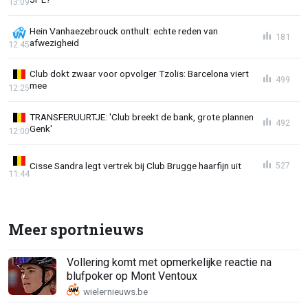
13:09
Hein Vanhaezebrouck onthult: echte reden van
181
afwezigheid
12:45
Club dokt zwaar voor opvolger Tzolis: Barcelona viert
499
mee
12:25
TRANSFERUURTJE: 'Club breekt de bank, grote plannen
492
Genk'
12:00
Cisse Sandra legt vertrek bij Club Brugge haarfijn uit
527
11:44
Meer sportnieuws
Vollering komt met opmerkelijke reactie na
blufpoker op Mont Ventoux