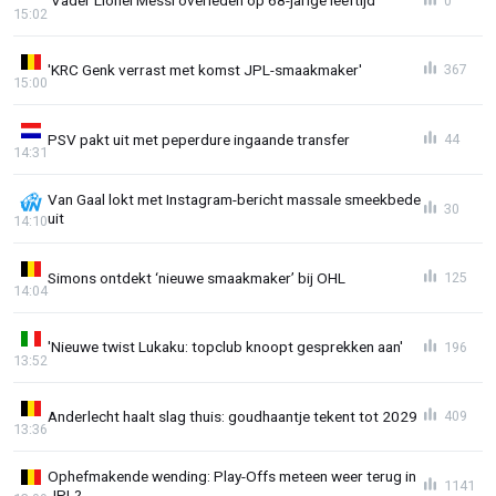
'Vader Lionel Messi overleden op 68-jarige leeftijd'
0
15:02
'KRC Genk verrast met komst JPL-smaakmaker'
367
15:00
PSV pakt uit met peperdure ingaande transfer
44
14:31
Van Gaal lokt met Instagram-bericht massale smeekbede
30
uit
14:10
Simons ontdekt ‘nieuwe smaakmaker’ bij OHL
125
14:04
'Nieuwe twist Lukaku: topclub knoopt gesprekken aan'
196
13:52
Anderlecht haalt slag thuis: goudhaantje tekent tot 2029
409
13:36
Ophefmakende wending: Play-Offs meteen weer terug in
1141
JPL?