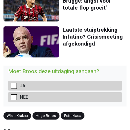
Brugge: angst voor
totale flop groeit’
Laatste stuiptrekking
Infatino? Crisismeeting
afgekondigd
Moet Broos deze uitdaging aangaan?
JA
NEE
Wisla Krakau
Hogo Broos
Estraklasa