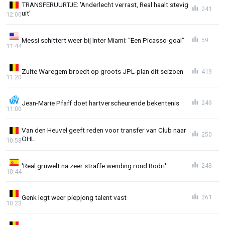
TRANSFERUURTJE: 'Anderlecht verrast, Real haalt stevig
241
uit'
12:00
Messi schittert weer bij Inter Miami: “Een Picasso-goal”
59
11:44
Zulte Waregem broedt op groots JPL-plan dit seizoen
419
11:20
Jean-Marie Pfaff doet hartverscheurende bekentenis
249
11:00
Van den Heuvel geeft reden voor transfer van Club naar
250
OHL
10:58
'Real gruwelt na zeer straffe wending rond Rodri'
243
10:44
Genk legt weer piepjong talent vast
261
10:23