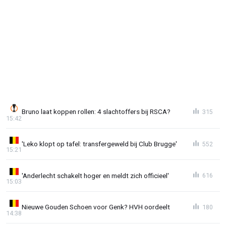
Bruno laat koppen rollen: 4 slachtoffers bij RSCA?
315
15:42
'Leko klopt op tafel: transfergeweld bij Club Brugge'
552
15:21
'Anderlecht schakelt hoger en meldt zich officieel'
616
15:03
Nieuwe Gouden Schoen voor Genk? HVH oordeelt
180
14:38