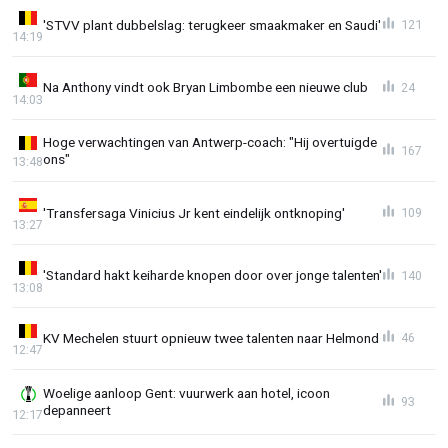
'STVV plant dubbelslag: terugkeer smaakmaker en Saudi'
121
14:19
Na Anthony vindt ook Bryan Limbombe een nieuwe club
24
14:03
Hoge verwachtingen van Antwerp-coach: "Hij overtuigde
167
ons"
13:48
'Transfersaga Vinicius Jr kent eindelijk ontknoping'
109
13:27
'Standard hakt keiharde knopen door over jonge talenten'
140
13:08
KV Mechelen stuurt opnieuw twee talenten naar Helmond
46
12:47
Woelige aanloop Gent: vuurwerk aan hotel, icoon
93
depanneert
12:17