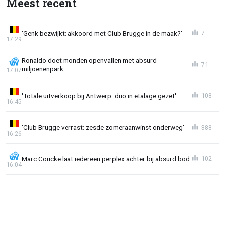
Meest recent
'Genk bezwijkt: akkoord met Club Brugge in de maak?'
7
17:29
Ronaldo doet monden openvallen met absurd
71
miljoenenpark
17:07
'Totale uitverkoop bij Antwerp: duo in etalage gezet'
108
16:45
'Club Brugge verrast: zesde zomeraanwinst onderweg'
388
16:26
Marc Coucke laat iedereen perplex achter bij absurd bod
102
16:04