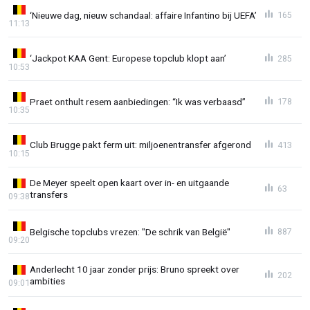
‘Nieuwe dag, nieuw schandaal: affaire Infantino bij UEFA’
165
11:13
‘Jackpot KAA Gent: Europese topclub klopt aan’
285
10:53
Praet onthult resem aanbiedingen: “Ik was verbaasd”
178
10:35
Club Brugge pakt ferm uit: miljoenentransfer afgerond
413
10:15
De Meyer speelt open kaart over in- en uitgaande
63
transfers
09:38
Belgische topclubs vrezen: "De schrik van België"
887
09:20
Anderlecht 10 jaar zonder prijs: Bruno spreekt over
202
ambities
09:01