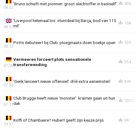
'Bruno schuift met pionnen: groot slachtoffer in basiself'
430
08:52
'Liverpool helemaal los: stuntdeal bij Barça, bod van 115
138
mil'
08:37
Potts debuteert bij Club: ploegmaats doen boekje open
923
08:12
Vermeeren forceert plots sensationele
354
transferwending
07:50
'Genk lanceert nieuw offensief: dríé extra aanwinsten'
849
07:35
Club Brugge heeft nieuw 'monster': kranten gaan uit hun
1071
dak
07:11
Koffi of Chambaere? Hubert geeft zijn keuze prijs
98
23:37