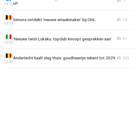
11
uit
14:10
Simons ontdekt ‘nieuwe smaakmaker’ bij OHL
24
14:04
'Nieuwe twist Lukaku: topclub knoopt gesprekken aan'
91
13:52
Anderlecht haalt slag thuis: goudhaantje tekent tot 2029
203
13:36