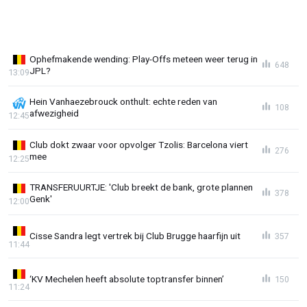
Ophefmakende wending: Play-Offs meteen weer terug in
648
JPL?
13:09
Hein Vanhaezebrouck onthult: echte reden van
108
afwezigheid
12:45
Club dokt zwaar voor opvolger Tzolis: Barcelona viert
276
mee
12:25
TRANSFERUURTJE: 'Club breekt de bank, grote plannen
378
Genk'
12:00
Cisse Sandra legt vertrek bij Club Brugge haarfijn uit
357
11:44
‘KV Mechelen heeft absolute toptransfer binnen’
150
11:24