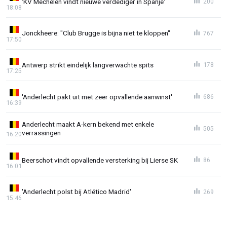
'KV Mechelen vindt nieuwe verdediger in Spanje'
200
18:08
Jonckheere: "Club Brugge is bijna niet te kloppen"
767
17:50
Antwerp strikt eindelijk langverwachte spits
178
17:25
'Anderlecht pakt uit met zeer opvallende aanwinst'
686
16:39
Anderlecht maakt A-kern bekend met enkele
505
verrassingen
16:20
Beerschot vindt opvallende versterking bij Lierse SK
86
16:01
'Anderlecht polst bij Atlético Madrid'
269
15:46