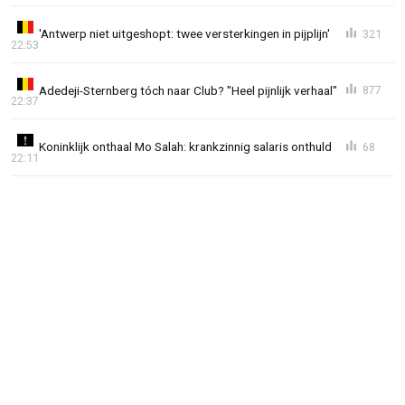
'Antwerp niet uitgeshopt: twee versterkingen in pijplijn'
321
22:53
Adedeji-Sternberg tóch naar Club? "Heel pijnlijk verhaal"
877
22:37
Koninklijk onthaal Mo Salah: krankzinnig salaris onthuld
68
22:11