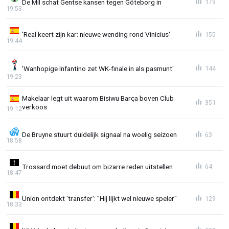
De Mil schat Gentse kansen tegen Göteborg in
179
19:53
'Real keert zijn kar: nieuwe wending rond Vinicius'
155
19:44
'Wanhopige Infantino zet WK-finale in als pasmunt'
144
19:23
Makelaar legt uit waarom Bisiwu Barça boven Club
351
verkoos
19:12
De Bruyne stuurt duidelijk signaal na woelig seizoen
63
18:58
Trossard moet debuut om bizarre reden uitstellen
64
18:47
Union ontdekt 'transfer': "Hij lijkt wel nieuwe speler"
129
18:33