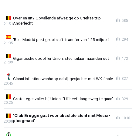
Over en uit? Opvallende afwezige op Griekse trip
585
Anderlecht
21:51
'Real Madrid pakt groots uit: transfer van 125 miljoen'
294
21:35
Gigantische opdoffer Union: steunpilaar maanden out
172
21:09
Gianni Infantino wanhoop nabij: gesjacher met WK-finale
327
20:45
Grote tegenvaller bij Union: "Hij heeft lange weg te gaan"
329
20:25
‘Club Brugge gaat voor absolute stunt met Messi-
1010
ploegmaat’
20:00