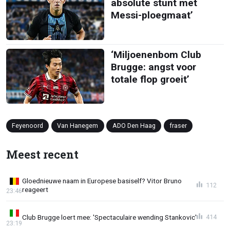
absolute stunt met
Messi-ploegmaat’
‘Miljoenenbom Club
Brugge: angst voor
totale flop groeit’
Feyenoord
Van Hanegem
ADO Den Haag
fraser
Meest recent
Gloednieuwe naam in Europese basiself? Vitor Bruno
112
reageert
23:46
Club Brugge loert mee: 'Spectaculaire wending Stankovic'
414
23:19